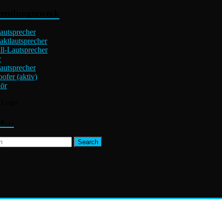
endungszweck
autsprecher
ktlautsprecher
l-Lautsprecher
r
autsprecher
ofer (aktiv)
ör
he…