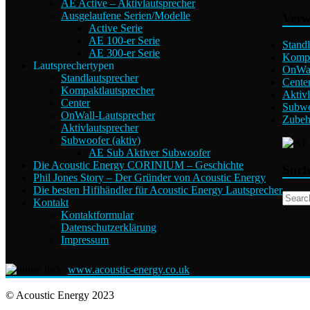
AE Active – Aktivlautsprecher
Ausgelaufene Serien/Modelle
Verw
Active Serie
AE 100-er Serie
Standl
AE 300-er Serie
Kompa
Lautsprechertypen
OnWal
Standlautsprecher
Cente
Kompaktlautsprecher
Aktivl
Center
Subwo
OnWall-Lautsprecher
Zubeh
Aktivlautsprecher
Subwoofer (aktiv)
AE Sub Aktiver Subwoofer
Die Acoustic Energy CORINIUM – Geschichte
Suc
Phil Jones Story – Der Gründer von Acoustic Energy
Die besten Hifihändler für Acoustic Energy Lautsprecher
Kontakt
Kontaktformular
Datenschutzerklärung
Impressum
www.acoustic-energy.co.uk
© Acoustic Energy 2023