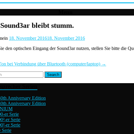
Menu
 Sound3ar bleibt stumm.
mein
18. November 2016
18. November 2016
Sie den optischen Eingang der Sound3ar nutzen, stellen Sie bitte die 
Ton bei Verbindung über Bluetooth (computer/laptop)
→
sprecher Serien
0th Anniversary Edition
0th Anniversary Edition
INIUM
0-er Serie
0²-er Serie
0²-er Serie
 Serie