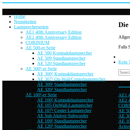
Home
Neuigkeiten
Die
Lautsprecherserien
AE1 40th Anniversary Edition
Allge
AE2 40th Anniversary Edition
CORINIUM
Falls 
AE 500-er Serie
AE 500 Kompaktlautsprecher
AE 509 Standlautsprecher
Kein 
AE 520 Standlautsprecher
AE 300²-er Serie
AE 300² Kompaktlautsprecher
AE 307² On-Wall/Centerlautsprecher
Laut
AE 309² Standlautsprecher
AE 320² Standlautsprecher
AE 100²-er Serie
AE1 4
AE 100² Kompaktlautsprecher
AE2 4
AE 105 OnWall-Lautsprecher
COR
AE 107² Center Lautsprecher
AE 50
AE Sub Aktiver Subwoofer
AE 30
AE 109² Standlautsprecher
AE 10
AE 120² Standlautsprecher
Active