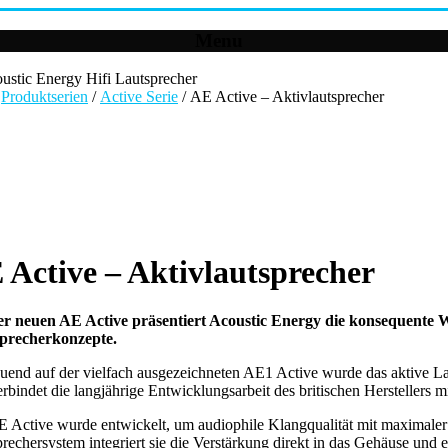
Menu
/
Produktserien
/
Active Serie
/ AE Active – Aktivlautsprecher
 Active – Aktivlautsprecher
er neuen AE Active präsentiert Acoustic Energy die konsequente We
precherkonzepte.
end auf der vielfach ausgezeichneten AE1 Active wurde das aktive Lau
rbindet die langjährige Entwicklungsarbeit des britischen Herstellers
 Active wurde entwickelt, um audiophile Klangqualität mit maximaler B
rechersystem integriert sie die Verstärkung direkt in das Gehäuse und 