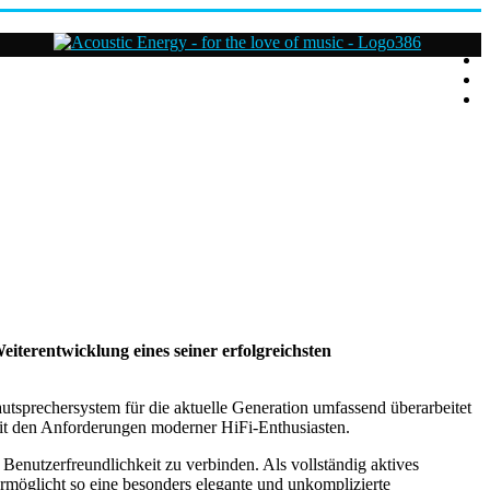
Acoustic
Energy
Hifi
Lautsprecher
For
the
love
of
Music
iterentwicklung eines seiner erfolgreichsten
tsprechersystem für die aktuelle Generation umfassend überarbeitet
 mit den Anforderungen moderner HiFi-Enthusiasten.
enutzerfreundlichkeit zu verbinden. Als vollständig aktives
ermöglicht so eine besonders elegante und unkomplizierte