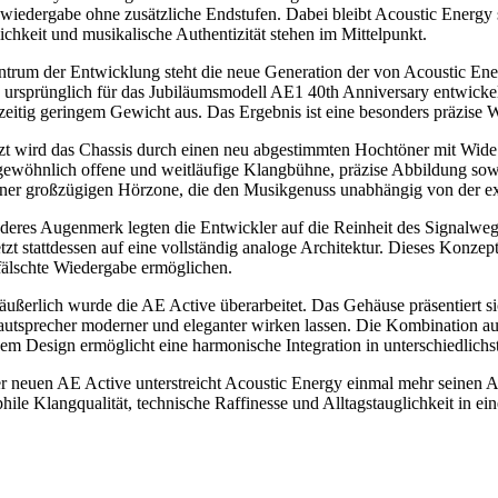
iedergabe ohne zusätzliche Endstufen. Dabei bleibt Acoustic Energy se
ichkeit und musikalische Authentizität stehen im Mittelpunkt.
ntrum der Entwicklung steht die neue Generation der von Acoustic E
ursprünglich für das Jubiläumsmodell AE1 40th Anniversary entwickelt
zeitig geringem Gewicht aus. Das Ergebnis ist eine besonders präzise
zt wird das Chassis durch einen neu abgestimmten Hochtöner mit Wide
ewöhnlich offene und weitläufige Klangbühne, präzise Abbildung sowi
ner großzügigen Hörzone, die den Musikgenuss unabhängig von der exa
eres Augenmerk legten die Entwickler auf die Reinheit des Signalwegs
tzt stattdessen auf eine vollständig analoge Architektur. Dieses Konzep
fälschte Wiedergabe ermöglichen.
ußerlich wurde die AE Active überarbeitet. Das Gehäuse präsentiert si
autsprecher moderner und eleganter wirken lassen. Die Kombination 
sem Design ermöglicht eine harmonische Integration in unterschiedli
r neuen AE Active unterstreicht Acoustic Energy einmal mehr seinen A
hile Klangqualität, technische Raffinesse und Alltagstauglichkeit in e