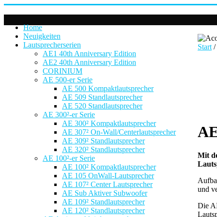
Home
Neuigkeiten
Lautsprecherserien
Start
AE1 40th Anniversary Edition
AE2 40th Anniversary Edition
CORINIUM
AE 500-er Serie
AE 500 Kompaktlautsprecher
AE 509 Standlautsprecher
AE 520 Standlautsprecher
AE 300²-er Serie
AE 300² Kompaktlautsprecher
AE
AE 307² On-Wall/Centerlautsprecher
AE 309² Standlautsprecher
AE 320² Standlautsprecher
Mit d
AE 100²-er Serie
Lauts
AE 100² Kompaktlautsprecher
AE 105 OnWall-Lautsprecher
Aufbau
AE 107² Center Lautsprecher
und ve
AE Sub Aktiver Subwoofer
AE 109² Standlautsprecher
Die AE
AE 120² Standlautsprecher
Lautsp