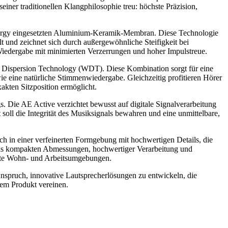
iner traditionellen Klangphilosophie treu: höchste Präzision,
nergy eingesetzten Aluminium-Keramik-Membran. Diese Technologie
 und zeichnet sich durch außergewöhnliche Steifigkeit bei
 Wiedergabe mit minimierten Verzerrungen und hoher Impulstreue.
 Dispersion Technology (WDT). Diese Kombination sorgt für eine
e eine natürliche Stimmenwiedergabe. Gleichzeitig profitieren Hörer
kten Sitzposition ermöglicht.
. Die AE Active verzichtet bewusst auf digitale Signalverarbeitung
t soll die Integrität des Musiksignals bewahren und eine unmittelbare,
ch in einer verfeinerten Formgebung mit hochwertigen Details, die
aus kompakten Abmessungen, hochwertiger Verarbeitung und
chste Wohn- und Arbeitsumgebungen.
nspruch, innovative Lautsprecherlösungen zu entwickeln, die
inem Produkt vereinen.