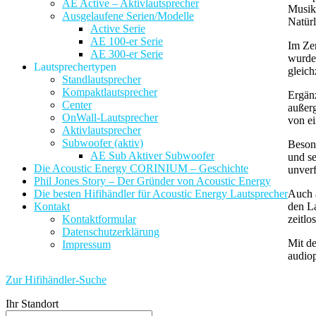
AE Active – Aktivlautsprecher
Musikw
Ausgelaufene Serien/Modelle
Natürl
Active Serie
AE 100-er Serie
Im Ze
AE 300-er Serie
wurde 
Lautsprechertypen
gleich
Standlautsprecher
Kompaktlautsprecher
Ergän
Center
außerg
OnWall-Lautsprecher
von ei
Aktivlautsprecher
Subwoofer (aktiv)
Besond
AE Sub Aktiver Subwoofer
und se
Die Acoustic Energy CORINIUM – Geschichte
unver
Phil Jones Story – Der Gründer von Acoustic Energy
Auch ä
Die besten Hifihändler für Acoustic Energy Lautsprecher
den L
Kontakt
zeitlo
Kontaktformular
Datenschutzerklärung
Mit de
Impressum
audiop
Zur Hifihändler-Suche
Ihr Standort