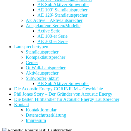
AE Sub Aktiver Subwoofer
AE 109² Standlautsprecher
AE 120² Standlautsprecher
AE Active – Aktivlautsprecher
Ausgelaufene Serien/Modelle
Active Serie
AE 100-er Serie
AE 300-er Serie
Lautsprechertypen
Standlautsprecher
Kompaktlautsprecher
Center
OnWall-Lautsprecher
Aktivlautsprecher
Subwoofer (aktiv)
AE Sub Aktiver Subwoofer
Die Acoustic Energy CORINIUM – Geschichte
Phil Jones Story – Der Gründer von Acoustic Energy
Die besten Hifihändler für Acoustic Energy Lautsprecher
Kontakt
Kontaktformular
Datenschutzerklärung
Impressum