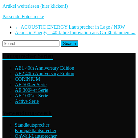
Artikel weiterlesen (hier klicken!)
Passende Fotostrecke
←
ACOUSTIC ENERGY Lautsprecher in Lage / NRW
Acoustic Energy – 40 Jahre Innovation aus Großbritannien
→
Lautsprecher Serien
AE1 40th Anniversary Edition
AE2 40th Anniversary Edition
CORINIUM
AE 500-er Serie
AE 300²-er Serie
AE 100²-er Serie
Active Serie
Verwendungszweck
Standlautsprecher
Kompaktlautsprecher
OnWall-Lautsprecher