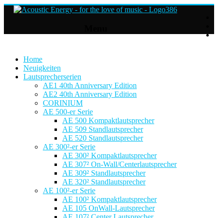
Acoustic
Menu
Energy
Hifi
Lautsprecher
Home
Neuigkeiten
Lautsprecherserien
For
AE1 40th Anniversary Edition
the
AE2 40th Anniversary Edition
love
CORINIUM
of
AE 500-er Serie
Music
AE 500 Kompaktlautsprecher
AE 509 Standlautsprecher
AE 520 Standlautsprecher
AE 300²-er Serie
AE 300² Kompaktlautsprecher
AE 307² On-Wall/Centerlautsprecher
AE 309² Standlautsprecher
AE 320² Standlautsprecher
AE 100²-er Serie
AE 100² Kompaktlautsprecher
AE 105 OnWall-Lautsprecher
AE 107² Center Lautsprecher