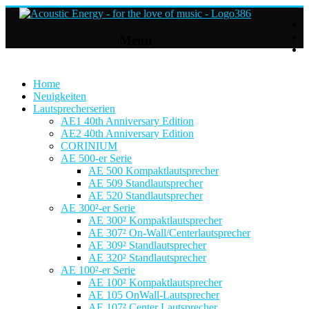
Acoustic
Menu
Energy
Hifi
Lautsprecher
Home
Neuigkeiten
Lautsprecherserien
For
AE1 40th Anniversary Edition
the
AE2 40th Anniversary Edition
love
CORINIUM
of
AE 500-er Serie
Music
AE 500 Kompaktlautsprecher
AE 509 Standlautsprecher
AE 520 Standlautsprecher
AE 300²-er Serie
AE 300² Kompaktlautsprecher
AE 307² On-Wall/Centerlautsprecher
AE 309² Standlautsprecher
AE 320² Standlautsprecher
AE 100²-er Serie
AE 100² Kompaktlautsprecher
AE 105 OnWall-Lautsprecher
AE 107² Center Lautsprecher