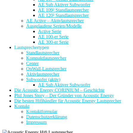
AE Sub Aktiver Subwoofer
AE 109² Standlautsprecher
AE 120² Standlautsprecher
AE Active – Aktivlautsprecher
Ausgelaufene Serien/Modelle
Active Serie
AE 100-er Serie
AE 300-er Serie
Lautsprechertypen
Standlautsprecher
Kompaktlautsprecher
Center
OnWall-Lautsprecher
Aktivlautsprecher
Subwoofer (aktiv)
AE Sub Aktiver Subwoofer
Die Acoustic Energy CORINIUM – Geschichte
Phil Jones Story – Der Gründer von Acoustic Energy
Die besten Hifihändler für Acoustic Energy Lautsprecher
Kontakt
Kontaktformular
Datenschutzerklärung
Impressum