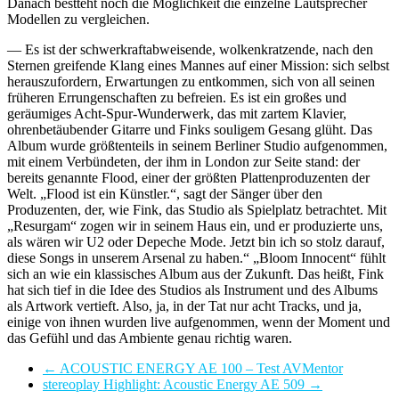
Danach bestteht noch die Möglichkeit die einzelne Lautsprecher
Modellen zu vergleichen.
— Es ist der schwerkraftabweisende, wolkenkratzende, nach den
Sternen greifende Klang eines Mannes auf einer Mission: sich selbst
herauszufordern, Erwartungen zu entkommen, sich von all seinen
früheren Errungenschaften zu befreien. Es ist ein großes und
geräumiges Acht-Spur-Wunderwerk, das mit zartem Klavier,
ohrenbetäubender Gitarre und Finks souligem Gesang glüht. Das
Album wurde größtenteils in seinem Berliner Studio aufgenommen,
mit einem Verbündeten, der ihm in London zur Seite stand: der
bereits genannte Flood, einer der größten Plattenproduzenten der
Welt. „Flood ist ein Künstler.“, sagt der Sänger über den
Produzenten, der, wie Fink, das Studio als Spielplatz betrachtet. Mit
„Resurgam“ zogen wir in seinem Haus ein, und er produzierte uns,
als wären wir U2 oder Depeche Mode. Jetzt bin ich so stolz darauf,
diese Songs in unserem Arsenal zu haben.“ „Bloom Innocent“ fühlt
sich an wie ein klassisches Album aus der Zukunft. Das heißt, Fink
hat sich tief in die Idee des Studios als Instrument und des Albums
als Artwork vertieft. Also, ja, in der Tat nur acht Tracks, und ja,
einige von ihnen wurden live aufgenommen, wenn der Moment und
das Gefühl und das Ambiente genau richtig waren.
←
ACOUSTIC ENERGY AE 100 – Test AVMentor
stereoplay Highlight: Acoustic Energy AE 509
→