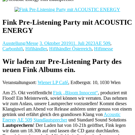
Fink Pre-Listening Party mit ACOUSTIC
ENERGY
Ausstellung/Messe
3. Oktober 2019
11. Juli 2023
AE 509
,
Carbonhifi
,
Hifihändler
,
Hifihändler Österreich
,
Hifimesse
Wir laden zur Pre-Listening Party des
neuen Fink Albums ein.
Veranstaltungsort:
Wiener LP Café
, Erdbergstr. 10, 1030 Wien
Am 25. Okt veröffentlicht
Fink „Bloom Innocent“
, produziert mit
Flood! Ein Meisterwerk, soviel können wir verraten. Das nehmen
wir zum Anlass, unsere Lautsprecher vorzustellen! Kommt dieses
Klangjuwel am Abend vor Release anhören unter genuss von einem
getränk und erfährt gleich den grandiosen Klang von
Acoustic
Energy
AE 509
Standlautsprecher
und Standard Sound Solutions
Lautsprechern
! Der Laden hat von 10-21h geöffnet, Fink legen
wir dann um 18.30h auf und lassen die CD ganz durchlaufen.