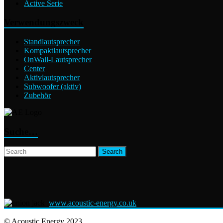
Active Serie
Verwendungszweck
Standlautsprecher
Kompaktlautsprecher
OnWall-Lautsprecher
Center
Aktivlautsprecher
Subwoofer (aktiv)
Zubehör
Suche…
www.acoustic-energy.co.uk
© Acoustic Energy 2023