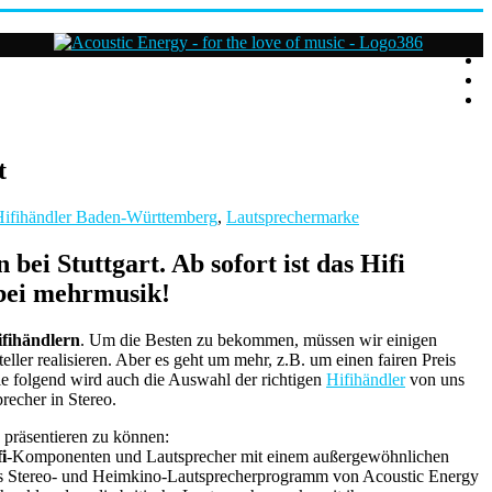
Acoustic
Energy
Hifi
Lautsprecher
t
For
Hifihändler Baden-Württemberg
,
Lautsprechermarke
the
love
of
i Stuttgart. Ab sofort ist das Hifi
Music
ei mehrmusik!
ifihändlern
. Um die Besten zu bekommen, müssen wir einigen
ler realisieren. Aber es geht um mehr, z.B. um einen fairen Preis
ie folgend wird auch die Auswahl der richtigen
Hifihändler
von uns
recher in Stereo.
n präsentieren zu können:
i
-Komponenten und Lautsprecher mit einem außergewöhnlichen
 das Stereo- und Heimkino-Lautsprecherprogramm von Acoustic Energy