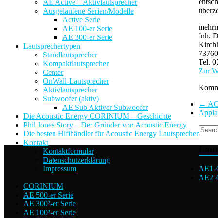
entsc
AE Active – Aktivlautsprecher
überz
Ausgelaufene Serien/Modelle
Active Serie
mehrm
AE 100-er Serie
Inh. D
AE 300-er Serie
Kirchh
Lautsprechertypen
73760 
Standlautsprecher
Tel. 
Kompaktlautsprecher
Zur W
Center
OnWall-Lautsprecher
Komm a
Aktivlautsprecher
Subwoofer (aktiv)
←
ACO
AE Sub Aktiver Subwoofer
Appl
Die Acoustic Energy CORINIUM – Geschichte
Phil Jones Story – Der Gründer von Acoustic Energy
Die besten Hifihändler für Acoustic Energy Lautsprecher
Kontakt
Laut
Kontaktformular
Datenschutzerklärung
AE1 4
Impressum
AE2 4
CORINIUM
AE 500-er Serie
AE 300²-er Serie
AE 100²-er Serie