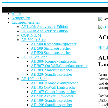
Home
Neuigkeiten
Lautsprecherserien
AE1 40th Anniversary Edition
AE2 40th Anniversary Edition
CORINIUM
ACO
AE 500-er Serie
AE 500 Kompaktlautsprecher
Hifihä
AE 509 Standlautsprecher
AE 520 Standlautsprecher
ACO
AE 300²-er Serie
AE 300² Kompaktlautsprecher
Lau
AE 307² On-Wall/Centerlautsprecher
AE 309² Standlautsprecher
AE 320² Standlautsprecher
Acoust
AE 100²-er Serie
Aufwa
AE 100² Kompaktlautsprecher
und de
AE 105 OnWall-Lautsprecher
vorang
AE 107² Center Lautsprecher
Deshal
AE Sub Aktiver Subwoofer
Dipl.
AE 109² Standlautsprecher
Preis/
AE 120² Standlautsprecher