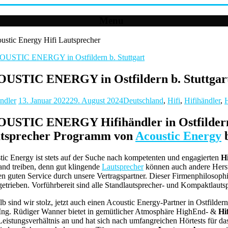
Menu
USTIC ENERGY in Ostfildern b. Stuttgar
ndler
13. Januar 2022
29. August 2024
Deutschland
,
Hifi
,
Hifihändler
,
USTIC ENERGY Hifihändler in Ostfildern be
tsprecher Programm von
Acoustic Energy
b
ic Energy ist stets auf der Suche nach kompetenten und engagierten
H
nd treiben, denn gut klingende
Lautsprecher
können auch andere Herstel
n guten Service durch unsere Vertragspartner. Dieser Firmenphilosoph
etrieben. Vorführbereit sind alle Standlautsprecher- und Kompaktlautsp
b sind wir stolz, jetzt auch einen Acoustic Energy-Partner in Ostfilder
-Ing. Rüdiger Wanner bietet in gemütlicher Atmosphäre HighEnd- &
Hif
Leistungsverhältnis an und hat sich nach umfangreichen Hörtests für