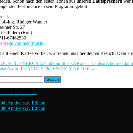
hieden. Schon nach den ersten Tönen aus unseren
Lautsprechern
war i
eugenden Perfomance in sein Programm gehört.
usik
ipl.-Ing. Rüdiger Wanner
eimer Str. 27
Ostfildern (Ruit)
0711-67462530
ebseite von mehrmusik!
uf einen Kaffee vorbei, wir freuen uns über deinen Besuch! Dein Hifi 
USTIC ENERGY AE 509 auf the-EAR.net – Lautsprecher des Jahr
ause Award für ACOUSTIC ENERGY AE 100²
→
sprecher Serien
0th Anniversary Edition
0th Anniversary Edition