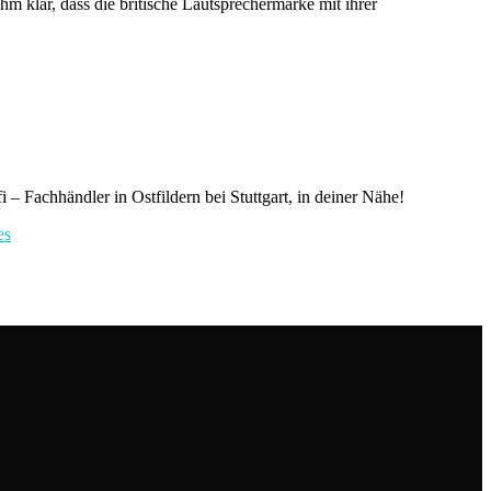
hm klar, dass die britische Lautsprechermarke mit ihrer
– Fachhändler in Ostfildern bei Stuttgart, in deiner Nähe!
es