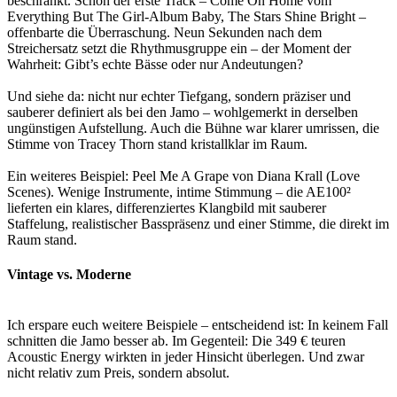
beschränkt. Schon der erste Track – Come On Home vom
Everything But The Girl-Album Baby, The Stars Shine Bright –
offenbarte die Überraschung. Neun Sekunden nach dem
Streichersatz setzt die Rhythmusgruppe ein – der Moment der
Wahrheit: Gibt’s echte Bässe oder nur Andeutungen?
Und siehe da: nicht nur echter Tiefgang, sondern präziser und
sauberer definiert als bei den Jamo – wohlgemerkt in derselben
ungünstigen Aufstellung. Auch die Bühne war klarer umrissen, die
Stimme von Tracey Thorn stand kristallklar im Raum.
Ein weiteres Beispiel: Peel Me A Grape von Diana Krall (Love
Scenes). Wenige Instrumente, intime Stimmung – die AE100²
lieferten ein klares, differenziertes Klangbild mit sauberer
Staffelung, realistischer Basspräsenz und einer Stimme, die direkt im
Raum stand.
Vintage vs. Moderne
Ich erspare euch weitere Beispiele – entscheidend ist: In keinem Fall
schnitten die Jamo besser ab. Im Gegenteil: Die 349 € teuren
Acoustic Energy wirkten in jeder Hinsicht überlegen. Und zwar
nicht relativ zum Preis, sondern absolut.