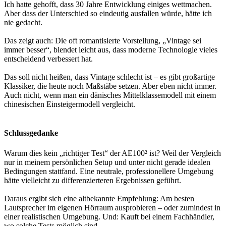
Ich hatte gehofft, dass 30 Jahre Entwicklung einiges wettmachen.
Aber dass der Unterschied so eindeutig ausfallen würde, hätte ich
nie gedacht.
Das zeigt auch: Die oft romantisierte Vorstellung, „Vintage sei
immer besser“, blendet leicht aus, dass moderne Technologie vieles
entscheidend verbessert hat.
Das soll nicht heißen, dass Vintage schlecht ist – es gibt großartige
Klassiker, die heute noch Maßstäbe setzen. Aber eben nicht immer.
Auch nicht, wenn man ein dänisches Mittelklassemodell mit einem
chinesischen Einsteigermodell vergleicht.
Schlussgedanke
Warum dies kein „richtiger Test“ der AE100² ist? Weil der Vergleich
nur in meinem persönlichen Setup und unter nicht gerade idealen
Bedingungen stattfand. Eine neutrale, professionellere Umgebung
hätte vielleicht zu differenzierteren Ergebnissen geführt.
Daraus ergibt sich eine altbekannte Empfehlung: Am besten
Lautsprecher im eigenen Hörraum ausprobieren – oder zumindest in
einer realistischen Umgebung. Und: Kauft bei einem Fachhändler,
wo solche Tests möglich sind.