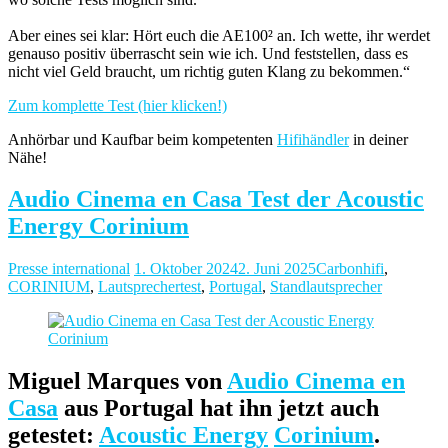
Aber eines sei klar: Hört euch die AE100² an. Ich wette, ihr werdet
genauso positiv überrascht sein wie ich. Und feststellen, dass es
nicht viel Geld braucht, um richtig guten Klang zu bekommen.“
Zum komplette Test (hier klicken!)
Anhörbar und Kaufbar beim kompetenten
Hifihändler
in deiner
Nähe!
Audio Cinema en Casa Test der Acoustic
Energy Corinium
Presse international
1. Oktober 2024
2. Juni 2025
Carbonhifi
,
CORINIUM
,
Lautsprechertest
,
Portugal
,
Standlautsprecher
Miguel Marques von
Audio Cinema en
Casa
aus Portugal hat ihn jetzt auch
getestet:
Acoustic Energy
Corinium
.