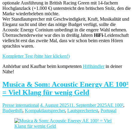
optionale Ausführung in British Racing Green mit 14-fachem
Hochglanzlack (+1.000 €) unterstreicht den britischen Stolz, den die
Marke wiederbeleben möchte.
Wer Standlautsprecher mit Geschwindigkeit, Kraft, Musikalität und
Eleganz sucht und über das nötige Budget verfügt, sollte die
Acoustic Energy Corinium unbedingt in die engere Wahl nehmen.
Überraschenderweise war dies in dreißig Jahren
HiFi
-Leidenschaft
vielleicht erst das zweite Mal, dass wir schon beim ersten Hören
sprachlos waren.
Kompletter Test (bitte hier klicken!)
Anhörbar und Kaufbar beim kompetenten
Hifihändler
in deiner
Nähe!
Musica & Som: Acoustic Energy AE 100²
= Viel Klang für wenig Geld
Presse international
4. August 2025
11. September 2025
AE 100²
,
Budgethifi
,
Kompaktlautsprecher
,
Lautsprechertest
,
Portugal