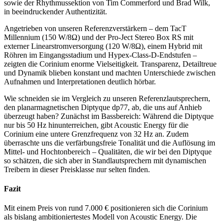
sowie der Rhythmussektion von Tim Commerford und Brad Wilk,
in beeindruckender Authentizität.
Angetrieben von unseren Referenzverstärkern – dem TacT
Millennium (150 W/8Ω) und der Pro-Ject Stereo Box RS mit
externer Linearstromversorgung (120 W/8Ω), einem Hybrid mit
Röhren im Eingangsstadium und Hypex-Class-D-Endstufen –
zeigten die Corinium enorme Vielseitigkeit. Transparenz, Detailtreue
und Dynamik blieben konstant und machten Unterschiede zwischen
Aufnahmen und Interpretationen deutlich hörbar.
Wie schneiden sie im Vergleich zu unseren Referenzlautsprechern,
den planarmagnetischen Diptyque dp77, ab, die uns auf Anhieb
überzeugt haben? Zunächst im Bassbereich: Während die Diptyque
nur bis 50 Hz hinunterreichen, gibt Acoustic Energy für die
Corinium eine untere Grenzfrequenz von 32 Hz an. Zudem
überraschte uns die verfärbungsfreie Tonalität und die Auflösung im
Mittel- und Hochtonbereich – Qualitäten, die wir bei den Diptyque
so schätzen, die sich aber in Standlautsprechern mit dynamischen
Treibern in dieser Preisklasse nur selten finden.
Fazit
Mit einem Preis von rund 7.000 € positionieren sich die Corinium
als bislang ambitioniertestes Modell von Acoustic Energy. Die