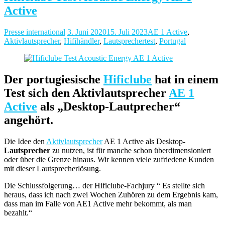
Active
Presse international
3. Juni 2020
15. Juli 2023
AE 1 Active
,
Aktivlautsprecher
,
Hifihändler
,
Lautsprechertest
,
Portugal
Der portugiesische
Hificlube
hat in einem
Test sich den Aktivlautsprecher
AE 1
Active
als „Desktop-Lautprecher“
angehört.
Die Idee den
Aktivlautsprecher
AE 1 Active als Desktop-
Lautsprecher
zu nutzen, ist für manche schon überdimensioniert
oder über die Grenze hinaus. Wir kennen viele zufriedene Kunden
mit dieser Lautsprecherlösung.
Die Schlussfolgerung… der Hificlube-Fachjury “ Es stellte sich
heraus, dass ich nach zwei Wochen Zuhören zu dem Ergebnis kam,
dass man im Falle von AE1 Active mehr bekommt, als man
bezahlt.“