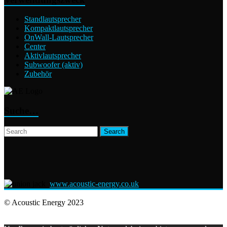
Standlautsprecher
Kompaktlautsprecher
OnWall-Lautsprecher
Center
Aktivlautsprecher
Subwoofer (aktiv)
Zubehör
Suche…
www.acoustic-energy.co.uk
© Acoustic Energy 2023