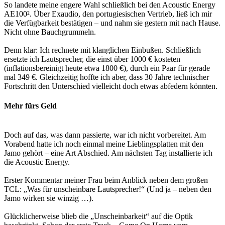
So landete meine engere Wahl schließlich bei den Acoustic Energy
AE100². Über Exaudio, den portugiesischen Vertrieb, ließ ich mir
die Verfügbarkeit bestätigen – und nahm sie gestern mit nach Hause.
Nicht ohne Bauchgrummeln.
Denn klar: Ich rechnete mit klanglichen Einbußen. Schließlich
ersetzte ich Lautsprecher, die einst über 1000 € kosteten
(inflationsbereinigt heute etwa 1800 €), durch ein Paar für gerade
mal 349 €. Gleichzeitig hoffte ich aber, dass 30 Jahre technischer
Fortschritt den Unterschied vielleicht doch etwas abfedern könnten.
Mehr fürs Geld
Doch auf das, was dann passierte, war ich nicht vorbereitet. Am
Vorabend hatte ich noch einmal meine Lieblingsplatten mit den
Jamo gehört – eine Art Abschied. Am nächsten Tag installierte ich
die Acoustic Energy.
Erster Kommentar meiner Frau beim Anblick neben dem großen
TCL: „Was für unscheinbare Lautsprecher!“ (Und ja – neben den
Jamo wirken sie winzig …).
Glücklicherweise blieb die „Unscheinbarkeit“ auf die Optik