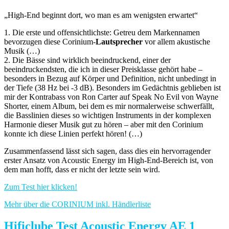
„High-End beginnt dort, wo man es am wenigsten erwartet“
1. Die erste und offensichtlichste: Getreu dem Markennamen
bevorzugen diese Corinium-
Lautsprecher
vor allem akustische
Musik (…)
2. Die Bässe sind wirklich beeindruckend, einer der
beeindruckendsten, die ich in dieser Preisklasse gehört habe –
besonders in Bezug auf Körper und Definition, nicht unbedingt in
der Tiefe (38 Hz bei -3 dB). Besonders im Gedächtnis geblieben ist
mir der Kontrabass von Ron Carter auf Speak No Evil von Wayne
Shorter, einem Album, bei dem es mir normalerweise schwerfällt,
die Basslinien dieses so wichtigen Instruments in der komplexen
Harmonie dieser Musik gut zu hören – aber mit den Corinium
konnte ich diese Linien perfekt hören! (…)
Zusammenfassend lässt sich sagen, dass dies ein hervorragender
erster Ansatz von Acoustic Energy im High-End-Bereich ist, von
dem man hofft, dass er nicht der letzte sein wird.
Zum Test hier klicken!
Mehr über die CORINIUM inkl. Händlerliste
Hificlube Test Acoustic Energy AE 1