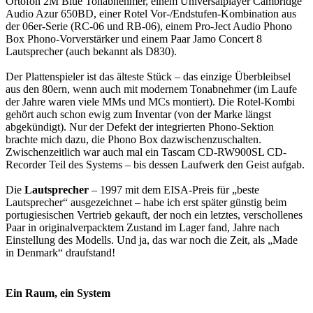
Ortofon 2M Blue Tonabnehmer, einem Universalplayer Cambridge
Audio Azur 650BD, einer Rotel Vor-/Endstufen-Kombination aus
der 06er-Serie (RC-06 und RB-06), einem Pro-Ject Audio Phono
Box Phono-Vorverstärker und einem Paar Jamo Concert 8
Lautsprecher (auch bekannt als D830).
Der Plattenspieler ist das älteste Stück – das einzige Überbleibsel
aus den 80ern, wenn auch mit modernem Tonabnehmer (im Laufe
der Jahre waren viele MMs und MCs montiert). Die Rotel-Kombi
gehört auch schon ewig zum Inventar (von der Marke längst
abgekündigt). Nur der Defekt der integrierten Phono-Sektion
brachte mich dazu, die Phono Box dazwischenzuschalten.
Zwischenzeitlich war auch mal ein Tascam CD-RW900SL CD-
Recorder Teil des Systems – bis dessen Laufwerk den Geist aufgab.
Die
Lautsprecher
– 1997 mit dem EISA-Preis für „beste
Lautsprecher“ ausgezeichnet – habe ich erst später günstig beim
portugiesischen Vertrieb gekauft, der noch ein letztes, verschollenes
Paar in originalverpacktem Zustand im Lager fand, Jahre nach
Einstellung des Modells. Und ja, das war noch die Zeit, als „Made
in Denmark“ draufstand!
Ein Raum, ein System