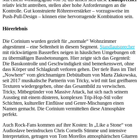
relativ leicht antreiben, stellen aber hohe Anforderungen an die
Kontrolle. Gut konstruierte Röhrenverstärker – vorzugsweise im
Push-Pull-Design – können eine hervorragende Kombination sein.
Hörerlebnis
Die Corinium wurden gezielt für „normale“ Wohnzimmer
abgestimmt – eine Seltenheit in diesem Segment.
Standlautsprecher
mit rückwärtigem Bassreflex neigen in häuslichen Umgebungen oft
zu übermäßigen Bassbetonungen. Hier zeigte sich das Gegenteil:
Die Basskontrolle und Geschwindigkeit sind bemerkenswert, ohne
dass Körper und Schlagkraft verloren gehen. Der tiefe Bass im Titel
„Nowhere“ vom gleichnamigen Debütalbum von Marta Złakowska,
seit 2017 musikalische Partnerin von Tricky, wird mit fast greifbaren
Texturen wiedergegeben, ohne das Gesamtbild zu verwischen.
Tricky, Mitbegründer von Massive Attack, hat sich nach seinem
Ausstieg mit einem düsteren, komplexen Trip-Hop-Stil voller
Schichten, kultureller Einflüsse und Genre-Mischungen einen
Namen gemacht. Die Corinium vermittelten diese Atmosphäre
perfekt.
Auch Rock-Fans kommen auf ihre Kosten: In „Like a Stone“ von
Audioslave beeindrucken Chris Cornells Stimme und intensive
Interpretation, getragen von Tom Morellos atmosphärischen Gitarren