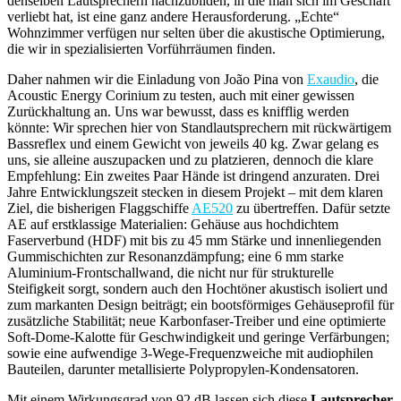
denselben Lautsprechern nachzubilden, in die man sich im Geschäft
verliebt hat, ist eine ganz andere Herausforderung. „Echte“
Wohnzimmer verfügen nur selten über die akustische Optimierung,
die wir in spezialisierten Vorführräumen finden.
Daher nahmen wir die Einladung von João Pina von
Exaudio
, die
Acoustic Energy Corinium zu testen, auch mit einer gewissen
Zurückhaltung an. Uns war bewusst, dass es knifflig werden
könnte: Wir sprechen hier von Standlautsprechern mit rückwärtigem
Bassreflex und einem Gewicht von jeweils 40 kg. Zwar gelang es
uns, sie alleine auszupacken und zu platzieren, dennoch die klare
Empfehlung: Ein zweites Paar Hände ist dringend anzuraten. Drei
Jahre Entwicklungszeit stecken in diesem Projekt – mit dem klaren
Ziel, die bisherigen Flaggschiffe
AE520
zu übertreffen. Dafür setzte
AE auf erstklassige Materialien: Gehäuse aus hochdichtem
Faserverbund (HDF) mit bis zu 45 mm Stärke und innenliegenden
Gummischichten zur Resonanzdämpfung; eine 6 mm starke
Aluminium-Frontschallwand, die nicht nur für strukturelle
Steifigkeit sorgt, sondern auch den Hochtöner akustisch isoliert und
zum markanten Design beiträgt; ein bootsförmiges Gehäuseprofil für
zusätzliche Stabilität; neue Karbonfaser-Treiber und eine optimierte
Soft-Dome-Kalotte für Geschwindigkeit und geringe Verfärbungen;
sowie eine aufwendige 3-Wege-Frequenzweiche mit audiophilen
Bauteilen, darunter metallisierte Polypropylen-Kondensatoren.
Mit einem Wirkungsgrad von 92 dB lassen sich diese
Lautsprecher