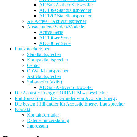
AE Sub Aktiver Subwoofer
AE 109² Standlautsprecher
AE 120² Standlautsprecher
AE Active – Aktivlautsprecher
Ausgelaufene Serien/Modelle
Active Serie
AE 100-er Serie
AE 300-er Serie
Lautsprechertypen
Standlautsprecher
Kompaktlautsprecher
Center
OnWall-Lautsprecher
Aktivlautsprecher
Subwoofer (aktiv)
AE Sub Aktiver Subwoofer
Die Acoustic Energy CORINIUM – Geschichte
Phil Jones Story – Der Gründer von Acoustic Energy
Die besten Hifihändler für Acoustic Energy Lautsprecher
Kontakt
Kontaktformular
Datenschutzerklärung
Impressum