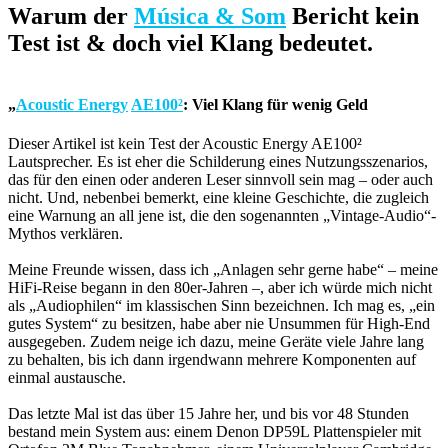
Warum der
Música & Som
Bericht kein
Test ist & doch viel Klang bedeutet.
„
Acoustic Energy
AE100²
: Viel Klang für wenig Geld
Dieser Artikel ist kein Test der Acoustic Energy AE100²
Lautsprecher. Es ist eher die Schilderung eines Nutzungsszenarios,
das für den einen oder anderen Leser sinnvoll sein mag – oder auch
nicht. Und, nebenbei bemerkt, eine kleine Geschichte, die zugleich
eine Warnung an all jene ist, die den sogenannten „Vintage-Audio“-
Mythos verklären.
Meine Freunde wissen, dass ich „Anlagen sehr gerne habe“ – meine
HiFi-Reise begann in den 80er-Jahren –, aber ich würde mich nicht
als „Audiophilen“ im klassischen Sinn bezeichnen. Ich mag es, „ein
gutes System“ zu besitzen, habe aber nie Unsummen für High-End
ausgegeben. Zudem neige ich dazu, meine Geräte viele Jahre lang
zu behalten, bis ich dann irgendwann mehrere Komponenten auf
einmal austausche.
Das letzte Mal ist das über 15 Jahre her, und bis vor 48 Stunden
bestand mein System aus: einem Denon DP59L Plattenspieler mit