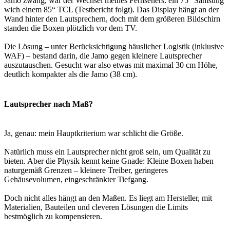
Jamo zwang, war der Wechsel meines Fernsehers: ein 75“ Samsung
wich einem 85“ TCL (Testbericht folgt). Das Display hängt an der
Wand hinter den Lautsprechern, doch mit dem größeren Bildschirn
standen die Boxen plötzlich vor dem TV.
Die Lösung – unter Berücksichtigung häuslicher Logistik (inklusive
WAF) – bestand darin, die Jamo gegen kleinere Lautsprecher
auszutauschen. Gesucht war also etwas mit maximal 30 cm Höhe,
deutlich kompakter als die Jamo (38 cm).
Lautsprecher nach Maß?
Ja, genau: mein Hauptkriterium war schlicht die Größe.
Natürlich muss ein Lautsprecher nicht groß sein, um Qualität zu
bieten. Aber die Physik kennt keine Gnade: Kleine Boxen haben
naturgemäß Grenzen – kleinere Treiber, geringeres
Gehäusevolumen, eingeschränkter Tiefgang.
Doch nicht alles hängt an den Maßen. Es liegt am Hersteller, mit
Materialien, Bauteilen und cleveren Lösungen die Limits
bestmöglich zu kompensieren.