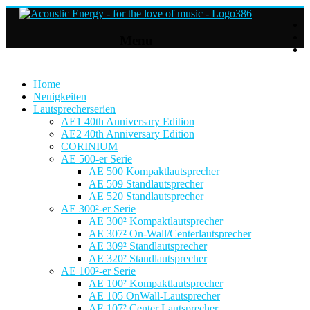
Acoustic
Menu
Energy
Hifi
Lautsprecher
Home
Neuigkeiten
Lautsprecherserien
For
AE1 40th Anniversary Edition
the
AE2 40th Anniversary Edition
love
CORINIUM
of
AE 500-er Serie
Music
AE 500 Kompaktlautsprecher
AE 509 Standlautsprecher
AE 520 Standlautsprecher
AE 300²-er Serie
AE 300² Kompaktlautsprecher
AE 307² On-Wall/Centerlautsprecher
AE 309² Standlautsprecher
AE 320² Standlautsprecher
AE 100²-er Serie
AE 100² Kompaktlautsprecher
AE 105 OnWall-Lautsprecher
AE 107² Center Lautsprecher