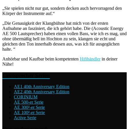
„Sie spielen nicht nur gut, sondern decken auch hervorragend den
Körper der Instrumente auf.“
„Die Genauigkeit der Klangbühne hat mich von der ersten
Aufnahme an fasziniert, die ich gehört habe. Die (Acoustic Energy
AE 500 Lautsprecher) haben einen vollen Bass, wie ich es mag, und
ohne übermäßig hell im Hochton zu sein, klangen sie echt und
gleichen den Ton innerhalb dessen aus, was ich für ausgeglichen
halte. “
Anhörbar und Kaufbar beim kompetenten
Hifihändler
in deiner
Nähe!
Lautsprecher Serien
AE1 40th Anniversary Edition
AE2 40th Anniversary Edition
CORINIUM
AE 500-er Serie
AE 300²-er Serie
AE 100²-er Serie
Active Serie
Verwendungszweck