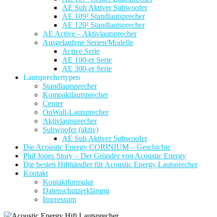
AE Sub Aktiver Subwoofer
AE 109² Standlautsprecher
AE 120² Standlautsprecher
AE Active – Aktivlautsprecher
Ausgelaufene Serien/Modelle
Active Serie
AE 100-er Serie
AE 300-er Serie
Lautsprechertypen
Standlautsprecher
Kompaktlautsprecher
Center
OnWall-Lautsprecher
Aktivlautsprecher
Subwoofer (aktiv)
AE Sub Aktiver Subwoofer
Die Acoustic Energy CORINIUM – Geschichte
Phil Jones Story – Der Gründer von Acoustic Energy
Die besten Hifihändler für Acoustic Energy Lautsprecher
Kontakt
Kontaktformular
Datenschutzerklärung
Impressum