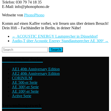
Telefon: 030 79 74 18 35
E-Mail: info@phonophono.de
Webseite von
PhonoPhono
Komm auf einen Kaffee vorbei, wir freuen uns über deinen Besuch!
Dein Hifi – Fachhändler in Berlin, in deiner Nähe!
←
ACOUSTIC ENERGY Lautsprecher in Düsseldorf
Audio-T über Acoustic Energy Standlautsprecher AE 309²
→
Lautsprecher Serien
AE1 40th Anniversary Edition
AE2 40th Anniversary Edition
CORINIUM
AE 500-er Serie
AE 300²-er Serie
AE 100²-er Serie
Active Serie
Verwendungszweck