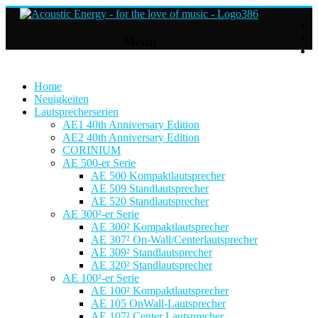
Acoustic
Menu
Energy
Hifi
Lautsprecher
Home
Neuigkeiten
Lautsprecherserien
For
AE1 40th Anniversary Edition
the
AE2 40th Anniversary Edition
love
CORINIUM
of
AE 500-er Serie
Music
AE 500 Kompaktlautsprecher
AE 509 Standlautsprecher
AE 520 Standlautsprecher
AE 300²-er Serie
AE 300² Kompaktlautsprecher
AE 307² On-Wall/Centerlautsprecher
AE 309² Standlautsprecher
AE 320² Standlautsprecher
AE 100²-er Serie
AE 100² Kompaktlautsprecher
AE 105 OnWall-Lautsprecher
AE 107² Center Lautsprecher