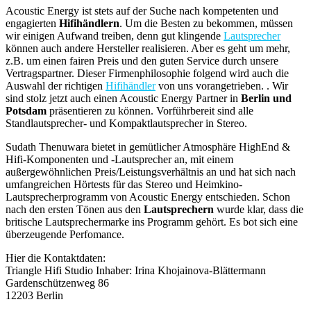
Acoustic Energy ist stets auf der Suche nach kompetenten und
engagierten
Hifihändlern
. Um die Besten zu bekommen, müssen
wir einigen Aufwand treiben, denn gut klingende
Lautsprecher
können auch andere Hersteller realisieren. Aber es geht um mehr,
z.B. um einen fairen Preis und den guten Service durch unsere
Vertragspartner. Dieser Firmenphilosophie folgend wird auch die
Auswahl der richtigen
Hifihändler
von uns vorangetrieben. . Wir
sind stolz jetzt auch einen Acoustic Energy Partner in
Berlin und
Potsdam
präsentieren zu können. Vorführbereit sind alle
Standlautsprecher- und Kompaktlautsprecher in Stereo.
Sudath Thenuwara bietet in gemütlicher Atmosphäre HighEnd &
Hifi-Komponenten und -Lautsprecher an, mit einem
außergewöhnlichen Preis/Leistungsverhältnis an und hat sich nach
umfangreichen Hörtests für das Stereo und Heimkino-
Lautsprecherprogramm von Acoustic Energy entschieden. Schon
nach den ersten Tönen aus den
Lautsprechern
wurde klar, dass die
britische Lautsprechermarke ins Programm gehört. Es bot sich eine
überzeugende Perfomance.
Hier die Kontaktdaten:
Triangle Hifi Studio Inhaber: Irina Khojainova-Blättermann
Gardenschützenweg 86
12203 Berlin