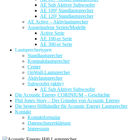
AE Sub Aktiver Subwoofer
AE 109² Standlautsprecher
AE 120² Standlautsprecher
AE Active – Aktivlautsprecher
Ausgelaufene Serien/Modelle
Active Serie
AE 100-er Serie
AE 300-er Serie
Lautsprechertypen
Standlautsprecher
Kompaktlautsprecher
Center
OnWall-Lautsprecher
Aktivlautsprecher
Subwoofer (aktiv)
AE Sub Aktiver Subwoofer
Die Acoustic Energy CORINIUM – Geschichte
Phil Jones Story – Der Gründer von Acoustic Energy
Die besten Hifihändler für Acoustic Energy Lautsprecher
Kontakt
Kontaktformular
Datenschutzerklärung
Impressum