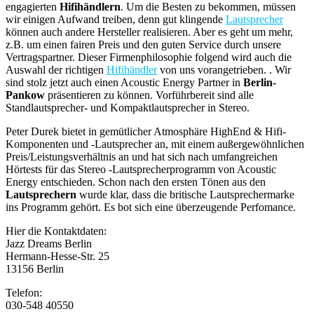
engagierten
Hifihändlern
. Um die Besten zu bekommen, müssen
wir einigen Aufwand treiben, denn gut klingende
Lautsprecher
können auch andere Hersteller realisieren. Aber es geht um mehr,
z.B. um einen fairen Preis und den guten Service durch unsere
Vertragspartner. Dieser Firmenphilosophie folgend wird auch die
Auswahl der richtigen
Hifihändler
von uns vorangetrieben. . Wir
sind stolz jetzt auch einen Acoustic Energy Partner in
Berlin-
Pankow
präsentieren zu können. Vorführbereit sind alle
Standlautsprecher- und Kompaktlautsprecher in Stereo.
Peter Durek bietet in gemütlicher Atmosphäre HighEnd & Hifi-
Komponenten und -Lautsprecher an, mit einem außergewöhnlichen
Preis/Leistungsverhältnis an und hat sich nach umfangreichen
Hörtests für das Stereo -Lautsprecherprogramm von Acoustic
Energy entschieden. Schon nach den ersten Tönen aus den
Lautsprechern
wurde klar, dass die britische Lautsprechermarke
ins Programm gehört. Es bot sich eine überzeugende Perfomance.
Hier die Kontaktdaten:
Jazz Dreams Berlin
Hermann-Hesse-Str. 25
13156 Berlin
Telefon:
030-548 40550