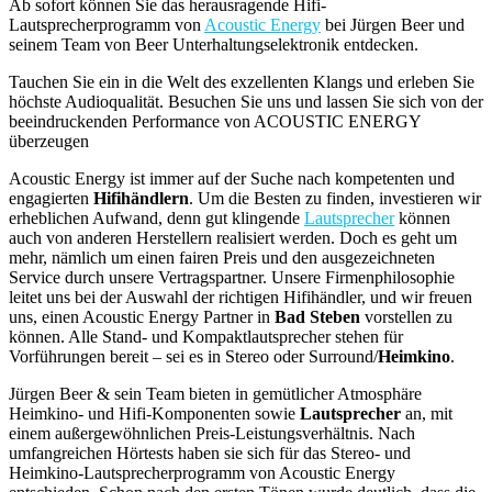
Ab sofort können Sie das herausragende Hifi-
Lautsprecherprogramm von
Acoustic Energy
bei Jürgen Beer und
seinem Team von Beer Unterhaltungselektronik entdecken.
Tauchen Sie ein in die Welt des exzellenten Klangs und erleben Sie
höchste Audioqualität. Besuchen Sie uns und lassen Sie sich von der
beeindruckenden Performance von ACOUSTIC ENERGY
überzeugen
Acoustic Energy ist immer auf der Suche nach kompetenten und
engagierten
Hifihändlern
. Um die Besten zu finden, investieren wir
erheblichen Aufwand, denn gut klingende
Lautsprecher
können
auch von anderen Herstellern realisiert werden. Doch es geht um
mehr, nämlich um einen fairen Preis und den ausgezeichneten
Service durch unsere Vertragspartner. Unsere Firmenphilosophie
leitet uns bei der Auswahl der richtigen Hifihändler, und wir freuen
uns, einen Acoustic Energy Partner in
Bad Steben
vorstellen zu
können. Alle Stand- und Kompaktlautsprecher stehen für
Vorführungen bereit – sei es in Stereo oder Surround/
Heimkino
.
Jürgen Beer & sein Team bieten in gemütlicher Atmosphäre
Heimkino- und Hifi-Komponenten sowie
Lautsprecher
an, mit
einem außergewöhnlichen Preis-Leistungsverhältnis. Nach
umfangreichen Hörtests haben sie sich für das Stereo- und
Heimkino-Lautsprecherprogramm von Acoustic Energy