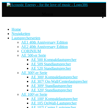
Acoustic
Menu
Energy
Hifi
Lautsprecher
Home
Neuigkeiten
Lautsprecherserien
For
AE1 40th Anniversary Edition
the
AE2 40th Anniversary Edition
love
CORINIUM
of
AE 500-er Serie
Music
AE 500 Kompaktlautsprecher
AE 509 Standlautsprecher
AE 520 Standlautsprecher
AE 300²-er Serie
AE 300² Kompaktlautsprecher
AE 307² On-Wall/Centerlautsprecher
AE 309² Standlautsprecher
AE 320² Standlautsprecher
AE 100²-er Serie
AE 100² Kompaktlautsprecher
AE 105 OnWall-Lautsprecher
AE 107² Center Lautsprecher