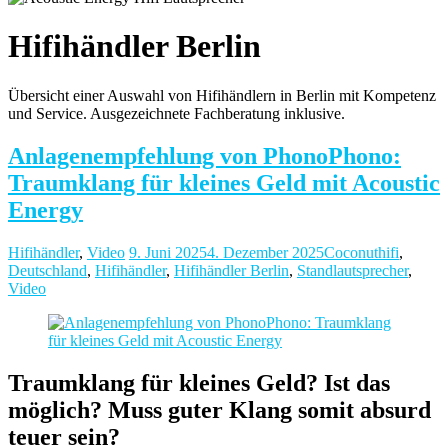
Hifihändler Berlin
Übersicht einer Auswahl von Hifihändlern in Berlin mit Kompetenz
und Service. Ausgezeichnete Fachberatung inklusive.
Anlagenempfehlung von PhonoPhono:
Traumklang für kleines Geld mit Acoustic
Energy
Hifihändler
,
Video
9. Juni 2025
4. Dezember 2025
Coconuthifi
,
Deutschland
,
Hifihändler
,
Hifihändler Berlin
,
Standlautsprecher
,
Video
Traumklang für kleines Geld? Ist das
möglich? Muss guter Klang somit absurd
teuer sein?