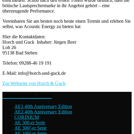
entschieden. Schon nach den ersten Tönen wurde deutlich, dass die
britische Lautsprechermarke in ihr Angebot gehört – eine
überzeugende Performance.
Vereinbaren Sie am besten noch heute einen Termin und erleben Sie
selbst, was Acoustic Energy zu bieten hat
Hier die Kontaktdaten:
Horch und Guck Inhaber: Jürgen Beer
Loh 26
95138 Bad Steben
Telefon: 09288-46 19 191
E-Mail: info@horch-und-guck.de
Zur Webseite von Horch & Guck
Lautsprecher Serien
AE1 40th Anniversary Edition
AE2 40th Anniversary Edition
CORINIUM
AE 500-er Serie
AE 300²-er Serie
AE 100²-er Serie