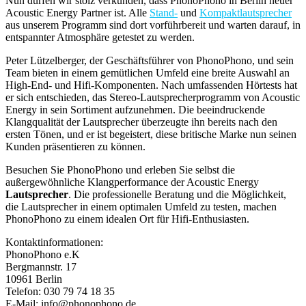
Nun dürfen wir stolz verkünden, dass PhonoPhono in Berlin neuer
Acoustic Energy Partner ist. Alle
Stand-
und
Kompaktlautsprecher
aus unserem Programm sind dort vorführbereit und warten darauf, in
entspannter Atmosphäre getestet zu werden.
Peter Lützelberger, der Geschäftsführer von PhonoPhono, und sein
Team bieten in einem gemütlichen Umfeld eine breite Auswahl an
High-End- und Hifi-Komponenten. Nach umfassenden Hörtests hat
er sich entschieden, das Stereo-Lautsprecherprogramm von Acoustic
Energy in sein Sortiment aufzunehmen. Die beeindruckende
Klangqualität der Lautsprecher überzeugte ihn bereits nach den
ersten Tönen, und er ist begeistert, diese britische Marke nun seinen
Kunden präsentieren zu können.
Besuchen Sie PhonoPhono und erleben Sie selbst die
außergewöhnliche Klangperformance der Acoustic Energy
Lautsprecher
. Die professionelle Beratung und die Möglichkeit,
die Lautsprecher in einem optimalen Umfeld zu testen, machen
PhonoPhono zu einem idealen Ort für Hifi-Enthusiasten.
Kontaktinformationen:
PhonoPhono e.K
Bergmannstr. 17
10961 Berlin
Telefon: 030 79 74 18 35
E-Mail: info@phonophono.de