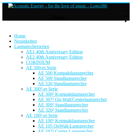
Acoustic
Menu
Energy
Hifi
Lautsprecher
Home
Neuigkeiten
Lautsprecherserien
For
AE1 40th Anniversary Edition
the
AE2 40th Anniversary Edition
love
CORINIUM
of
AE 500-er Serie
Music
AE 500 Kompaktlautsprecher
AE 509 Standlautsprecher
AE 520 Standlautsprecher
AE 300²-er Serie
AE 300² Kompaktlautsprecher
AE 307² On-Wall/Centerlautsprecher
AE 309² Standlautsprecher
AE 320² Standlautsprecher
AE 100²-er Serie
AE 100² Kompaktlautsprecher
AE 105 OnWall-Lautsprecher
AE 107² Center Lautsprecher