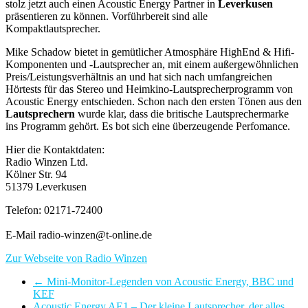
stolz jetzt auch einen Acoustic Energy Partner in
Leverkusen
präsentieren zu können. Vorführbereit sind alle
Kompaktlautsprecher.
Mike Schadow bietet in gemütlicher Atmosphäre HighEnd & Hifi-
Komponenten und -Lautsprecher an, mit einem außergewöhnlichen
Preis/Leistungsverhältnis an und hat sich nach umfangreichen
Hörtests für das Stereo und Heimkino-Lautsprecherprogramm von
Acoustic Energy entschieden. Schon nach den ersten Tönen aus den
Lautsprechern
wurde klar, dass die britische Lautsprechermarke
ins Programm gehört. Es bot sich eine überzeugende Perfomance.
Hier die Kontaktdaten:
Radio Winzen Ltd.
Kölner Str. 94
51379 Leverkusen
Telefon: 02171-72400
E-Mail radio-winzen@t-online.de
Zur Webseite von Radio Winzen
←
Mini-Monitor-Legenden von Acoustic Energy, BBC und
KEF
Acoustic Energy AE1 – Der kleine Lautsprecher, der alles