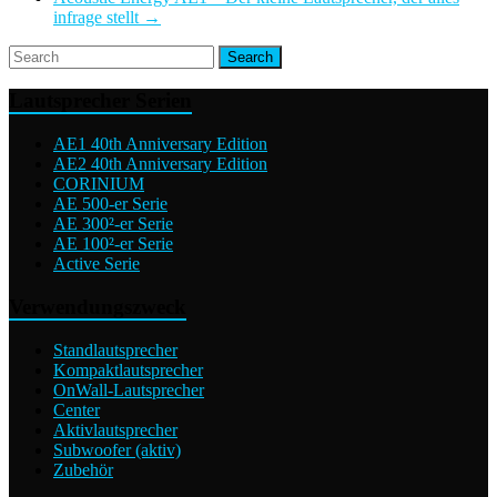
infrage stellt
→
Lautsprecher Serien
AE1 40th Anniversary Edition
AE2 40th Anniversary Edition
CORINIUM
AE 500-er Serie
AE 300²-er Serie
AE 100²-er Serie
Active Serie
Verwendungszweck
Standlautsprecher
Kompaktlautsprecher
OnWall-Lautsprecher
Center
Aktivlautsprecher
Subwoofer (aktiv)
Zubehör