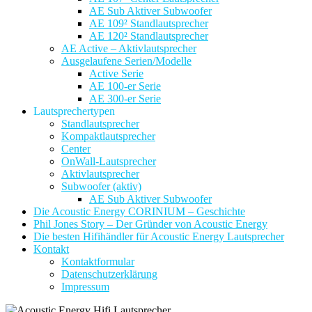
AE Sub Aktiver Subwoofer
AE 109² Standlautsprecher
AE 120² Standlautsprecher
AE Active – Aktivlautsprecher
Ausgelaufene Serien/Modelle
Active Serie
AE 100-er Serie
AE 300-er Serie
Lautsprechertypen
Standlautsprecher
Kompaktlautsprecher
Center
OnWall-Lautsprecher
Aktivlautsprecher
Subwoofer (aktiv)
AE Sub Aktiver Subwoofer
Die Acoustic Energy CORINIUM – Geschichte
Phil Jones Story – Der Gründer von Acoustic Energy
Die besten Hifihändler für Acoustic Energy Lautsprecher
Kontakt
Kontaktformular
Datenschutzerklärung
Impressum