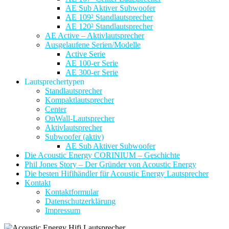
AE Sub Aktiver Subwoofer
AE 109² Standlautsprecher
AE 120² Standlautsprecher
AE Active – Aktivlautsprecher
Ausgelaufene Serien/Modelle
Active Serie
AE 100-er Serie
AE 300-er Serie
Lautsprechertypen
Standlautsprecher
Kompaktlautsprecher
Center
OnWall-Lautsprecher
Aktivlautsprecher
Subwoofer (aktiv)
AE Sub Aktiver Subwoofer
Die Acoustic Energy CORINIUM – Geschichte
Phil Jones Story – Der Gründer von Acoustic Energy
Die besten Hifihändler für Acoustic Energy Lautsprecher
Kontakt
Kontaktformular
Datenschutzerklärung
Impressum