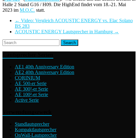
Halle 2 Stand G16 / H09. Die HighEnd findet vom 18.-21. Mai
2023 im
M.O.C.
statt.
←
Video: Vergleich ACOUSTIC ENERGY vs. Elac Solano
BS 283
ACOUSTIC ENERGY Lautsprecher in Hamburg
→
Lautsprecher Serien
AE1 40th Anniversary Edition
AE2 40th Anniversary Edition
CORINIUM
AE 500-er Serie
AE 300²-er Serie
AE 100²-er Serie
Active Serie
Verwendungszweck
Standlautsprecher
Kompaktlautsprecher
OnWall-Lautsprecher