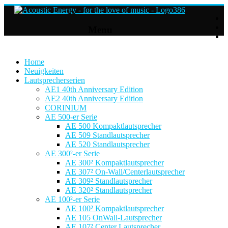
Acoustic
Menu
Energy
Hifi
Lautsprecher
Home
Neuigkeiten
Lautsprecherserien
For
AE1 40th Anniversary Edition
the
AE2 40th Anniversary Edition
love
CORINIUM
of
AE 500-er Serie
Music
AE 500 Kompaktlautsprecher
AE 509 Standlautsprecher
AE 520 Standlautsprecher
AE 300²-er Serie
AE 300² Kompaktlautsprecher
AE 307² On-Wall/Centerlautsprecher
AE 309² Standlautsprecher
AE 320² Standlautsprecher
AE 100²-er Serie
AE 100² Kompaktlautsprecher
AE 105 OnWall-Lautsprecher
AE 107² Center Lautsprecher