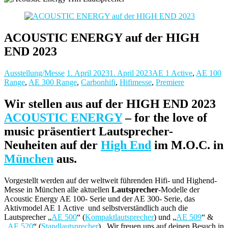
ACOUSTIC ENERGY auf der HIGH
END 2023
Ausstellung/Messe
1. April 2023
1. April 2023
AE 1 Active
,
AE 100
Range
,
AE 300 Range
,
Carbonhifi
,
Hifimesse
,
Premiere
Wir stellen aus auf der HIGH END 2023
ACOUSTIC ENERGY
– for the love of
music präsentiert Lautsprecher-
Neuheiten auf der
High End
im M.O.C. in
München
aus.
Vorgestellt werden auf der weltweit führenden Hifi- und Highend-
Messe in München alle aktuellen
Lautsprecher
-Modelle der
Acoustic Energy AE 100- Serie und der AE 300- Serie, das
Aktivmodel AE 1 Active und selbstverständlich auch die
Lautsprecher „
AE 500
“ (
Kompaktlautsprecher
) und „
AE 509
“ &
„
AE 520
“ (
Standlautsprecher
). Wir freuen uns auf deinen Besuch in