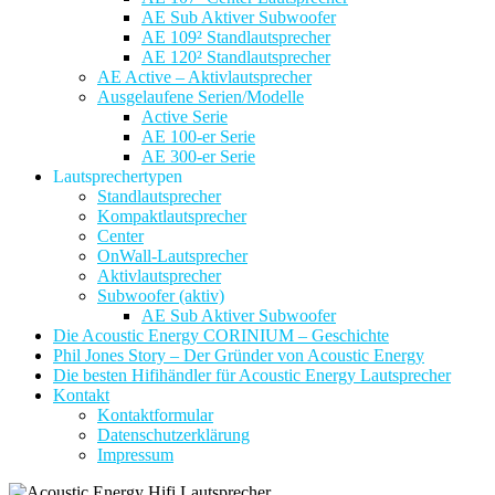
AE Sub Aktiver Subwoofer
AE 109² Standlautsprecher
AE 120² Standlautsprecher
AE Active – Aktivlautsprecher
Ausgelaufene Serien/Modelle
Active Serie
AE 100-er Serie
AE 300-er Serie
Lautsprechertypen
Standlautsprecher
Kompaktlautsprecher
Center
OnWall-Lautsprecher
Aktivlautsprecher
Subwoofer (aktiv)
AE Sub Aktiver Subwoofer
Die Acoustic Energy CORINIUM – Geschichte
Phil Jones Story – Der Gründer von Acoustic Energy
Die besten Hifihändler für Acoustic Energy Lautsprecher
Kontakt
Kontaktformular
Datenschutzerklärung
Impressum