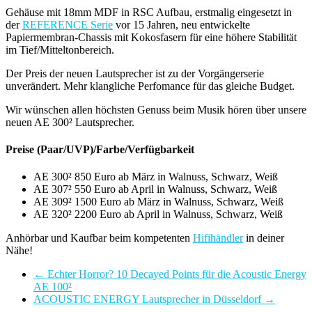
Gehäuse mit 18mm MDF in RSC Aufbau, erstmalig eingesetzt in
der
REFERENCE Serie
vor 15 Jahren, neu entwickelte
Papiermembran-Chassis mit Kokosfasern für eine höhere Stabilität
im Tief/Mitteltonbereich.
Der Preis der neuen Lautsprecher ist zu der Vorgängerserie
unverändert. Mehr klangliche Perfomance für das gleiche Budget.
Wir wünschen allen höchsten Genuss beim Musik hören über unsere
neuen AE 300² Lautsprecher.
Preise (Paar/UVP)/Farbe/Verfügbarkeit
AE 300² 850 Euro ab März in Walnuss, Schwarz, Weiß
AE 307² 550 Euro ab April in Walnuss, Schwarz, Weiß
AE 309² 1500 Euro ab März in Walnuss, Schwarz, Weiß
AE 320² 2200 Euro ab April in Walnuss, Schwarz, Weiß
Anhörbar und Kaufbar beim kompetenten
Hifihändler
in deiner
Nähe!
←
Echter Horror? 10 Decayed Points für die Acoustic Energy
AE 100²
ACOUSTIC ENERGY Lautsprecher in Düsseldorf
→