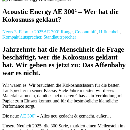
Acoustic Energy AE 300² – Wer hat die
Kokosnuss geklaut?
News
3. Februar 2025
AE 300² Range
,
Coconuthifi
,
Hifineuheit
,
Kompaktlautsprecher
,
Standlautsprecher
Jahrzehnte hat die Menschheit die Frage
beschäftigt, wer die Kokosnuss geklaut
hat. Wir geben es jetzt zu: Das Affenbaby
war es nicht.
Wir waren es. Wir brauchten die Kokosnussfasern für die besten
Lautsprecher in seiner Klasse. Viele Jahre mussten wir dieses
Material sammeln, damit es bei unseren Chassis in Verbindung mit
Papier zum Einsatz kommt und für die bestmögliche klangliche
Perfomance sorgt.
Die neue
AE 300²
– Alles neu gedacht & gemacht, außer…
Unsere Neuheit 2025, die 300 Serie, markiert einen Meilenstein im