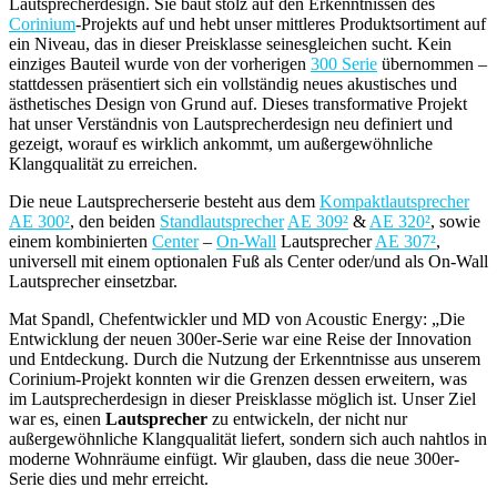
Lautsprecherdesign. Sie baut stolz auf den Erkenntnissen des
Corinium
-Projekts auf und hebt unser mittleres Produktsortiment auf
ein Niveau, das in dieser Preisklasse seinesgleichen sucht. Kein
einziges Bauteil wurde von der vorherigen
300 Serie
übernommen –
stattdessen präsentiert sich ein vollständig neues akustisches und
ästhetisches Design von Grund auf. Dieses transformative Projekt
hat unser Verständnis von Lautsprecherdesign neu definiert und
gezeigt, worauf es wirklich ankommt, um außergewöhnliche
Klangqualität zu erreichen.
Die neue Lautsprecherserie besteht aus dem
Kompaktlautsprecher
AE 300²
, den beiden
Standlautsprecher
AE 309²
&
AE 320²
, sowie
einem kombinierten
Center
–
On-Wall
Lautsprecher
AE 307²
,
universell mit einem optionalen Fuß als Center oder/und als On-Wall
Lautsprecher einsetzbar.
Mat Spandl, Chefentwickler und MD von Acoustic Energy: „Die
Entwicklung der neuen 300er-Serie war eine Reise der Innovation
und Entdeckung. Durch die Nutzung der Erkenntnisse aus unserem
Corinium-Projekt konnten wir die Grenzen dessen erweitern, was
im Lautsprecherdesign in dieser Preisklasse möglich ist. Unser Ziel
war es, einen
Lautsprecher
zu entwickeln, der nicht nur
außergewöhnliche Klangqualität liefert, sondern sich auch nahtlos in
moderne Wohnräume einfügt. Wir glauben, dass die neue 300er-
Serie dies und mehr erreicht.