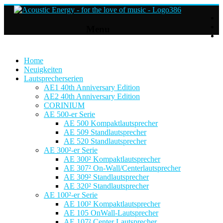
Acoustic
Menu
Energy
Hifi
Lautsprecher
Home
Neuigkeiten
Lautsprecherserien
For
AE1 40th Anniversary Edition
the
AE2 40th Anniversary Edition
love
CORINIUM
of
AE 500-er Serie
Music
AE 500 Kompaktlautsprecher
AE 509 Standlautsprecher
AE 520 Standlautsprecher
AE 300²-er Serie
AE 300² Kompaktlautsprecher
AE 307² On-Wall/Centerlautsprecher
AE 309² Standlautsprecher
AE 320² Standlautsprecher
AE 100²-er Serie
AE 100² Kompaktlautsprecher
AE 105 OnWall-Lautsprecher
AE 107² Center Lautsprecher