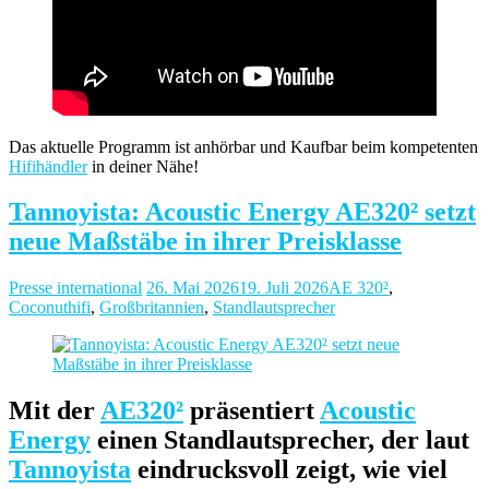
Das aktuelle Programm ist anhörbar und Kaufbar beim kompetenten
Hifihändler
in deiner Nähe!
Tannoyista: Acoustic Energy AE320² setzt
neue Maßstäbe in ihrer Preisklasse
Presse international
26. Mai 2026
19. Juli 2026
AE 320²
,
Coconuthifi
,
Großbritannien
,
Standlautsprecher
Mit der
AE320²
präsentiert
Acoustic
Energy
einen Standlautsprecher, der laut
Tannoyista
eindrucksvoll zeigt, wie viel