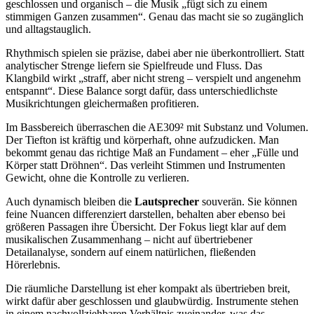
geschlossen und organisch – die Musik „fügt sich zu einem
stimmigen Ganzen zusammen“. Genau das macht sie so zugänglich
und alltagstauglich.
Rhythmisch spielen sie präzise, dabei aber nie überkontrolliert. Statt
analytischer Strenge liefern sie Spielfreude und Fluss. Das
Klangbild wirkt „straff, aber nicht streng – verspielt und angenehm
entspannt“. Diese Balance sorgt dafür, dass unterschiedlichste
Musikrichtungen gleichermaßen profitieren.
Im Bassbereich überraschen die AE309² mit Substanz und Volumen.
Der Tiefton ist kräftig und körperhaft, ohne aufzudicken. Man
bekommt genau das richtige Maß an Fundament – eher „Fülle und
Körper statt Dröhnen“. Das verleiht Stimmen und Instrumenten
Gewicht, ohne die Kontrolle zu verlieren.
Auch dynamisch bleiben die
Lautsprecher
souverän. Sie können
feine Nuancen differenziert darstellen, behalten aber ebenso bei
größeren Passagen ihre Übersicht. Der Fokus liegt klar auf dem
musikalischen Zusammenhang – nicht auf übertriebener
Detailanalyse, sondern auf einem natürlichen, fließenden
Hörerlebnis.
Die räumliche Darstellung ist eher kompakt als übertrieben breit,
wirkt dafür aber geschlossen und glaubwürdig. Instrumente stehen
in einem nachvollziehbaren Verhältnis zueinander, was das