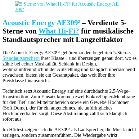
Acoustic Energy
AE309²
– Verdiente 5-
Sterne von
What Hi-Fi?
für musikalische
Standlautsprecher mit Langzeitfaktor
Die Acoustic Energy AE309² gehören zu den begehrten 5-Sterne-
Standlautsprechern
ihrer Klasse – und überzeugen genau dort, wo es
zählt: bei echter Musikalität. Schlank im Design,
wohnraumfreundlich in der Aufstellung und klanglich überraschend
erwachsen, bieten sie ein Gesamtpaket, das weit über ihre
Preisklasse hinausreicht.
Technisch setzt Acoustic Energy auf eine durchdachte 2,5-Wege-
Konstruktion. Zum Einsatz kommen zwei Kokos/Papier-Membrane
für den Tief- und Mitteltonbereich sowie ein Gewebe-Hochtöner
(Soft Dome), der für ein angenehmes, nie aufdringliches
Hochtonverhalten sorgt. Diese Abstimmung zahlt sich klanglich
sofort aus.
Im Hörtest zeigen sich die AE309² als Lautsprecher, die Musik nicht
zerlegen, sondern zusammenführen. Die Wiedergabe wirkt