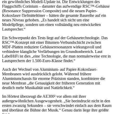
ein gewöhnliches Modell-Update ist. Die Entwicklungen des
Flaggschiffs Corinium – darunter das aufwendige RSC™-Gehäuse
(Resonance Suppression Composite) und die neuen Papier-
Kokosfaser-Tiefmitteltöner – hätten die gesamte Baureihe auf ein
neues Niveau gehoben. „Es handelt sich nicht um eine
Modellpflege, sondern um einen vollständig neu entwickelten
Lautsprecher.“
Ein Schwerpunkt des Tests liegt auf der Gehäusetechnologie. Das
RSC™-Konzept mit einer Bitumen-Verbundschicht zwischen
MDF-Platten reduziere Gehäuseresonanzen wirkungsvoll und
verhindere klangliche Verfärbungen im Grundtonbereich. Laut
LabelHiFi ist dies „eine Technologie, die man normalerweise erst in
Lautsprechern der 1.500-Euro-Klasse findet.“
Auch der Wechsel von Aluminium- auf Papier-Kokosfaser-
Membranen wird ausdrücklich gelobt. Während frühere
Aluminiumchassis für enorme Präzision standen, kombiniere die
neue Membran „die Genauigkeit der früheren Generation mit
deutlich mehr Musikalität und Natürlichkeit.“
Im Hörtest überzeugt die AE300² vor allem mit ihrer
außergewöhnlichen Ausgewogenheit. „Sie beeindruckt nicht in den
ersten zwanzig Sekunden – sie verschwindet einfach aus dem Raum
und überlässt die Bühne der Musik.“ Genau darin liege ihre größte