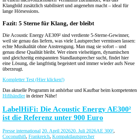
Klangbild zusätzlich stabilisiert und angenehm macht – ideal für
lange Hörsessions.
Fazit: 5 Sterne für Klang, der bleibt
Die Acoustic Energy AE309² sind verdiente 5-Sterne-Gewinner,
weil sie genau das liefern, was viele Lautsprecher vermissen lassen:
echte Musikalität ohne Anstrengung. Man mag sie sofort – und
genau diese Qualität bleibt. Wer einen vielseitigen, dynamischen
und gleichzeitig entspannten Standlautsprecher sucht, findet hier
eine Lösung, die langfristig begeistert und immer wieder aufs Neue
überzeugt.
Kompletter Test (Hier klicken!)
Das aktuelle Programm ist anhörbar und Kaufbar beim kompetenten
Hifihändler
in deiner Nähe!
LabelHiFi: Die Acoustic Energy AE300²
ist die Referenz unter 900 Euro
Presse international
20. April 2026
20. Juli 2026
AE 300²
,
Coconuthifi
,
Frankreich
,
Kompaktlautsprecher