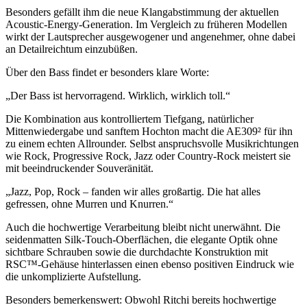
Besonders gefällt ihm die neue Klangabstimmung der aktuellen
Acoustic-Energy-Generation. Im Vergleich zu früheren Modellen
wirkt der Lautsprecher ausgewogener und angenehmer, ohne dabei
an Detailreichtum einzubüßen.
Über den Bass findet er besonders klare Worte:
„Der Bass ist hervorragend. Wirklich, wirklich toll.“
Die Kombination aus kontrolliertem Tiefgang, natürlicher
Mittenwiedergabe und sanftem Hochton macht die AE309² für ihn
zu einem echten Allrounder. Selbst anspruchsvolle Musikrichtungen
wie Rock, Progressive Rock, Jazz oder Country-Rock meistert sie
mit beeindruckender Souveränität.
„Jazz, Pop, Rock – fanden wir alles großartig. Die hat alles
gefressen, ohne Murren und Knurren.“
Auch die hochwertige Verarbeitung bleibt nicht unerwähnt. Die
seidenmatten Silk-Touch-Oberflächen, die elegante Optik ohne
sichtbare Schrauben sowie die durchdachte Konstruktion mit
RSC™-Gehäuse hinterlassen einen ebenso positiven Eindruck wie
die unkomplizierte Aufstellung.
Besonders bemerkenswert: Obwohl Ritchi bereits hochwertige