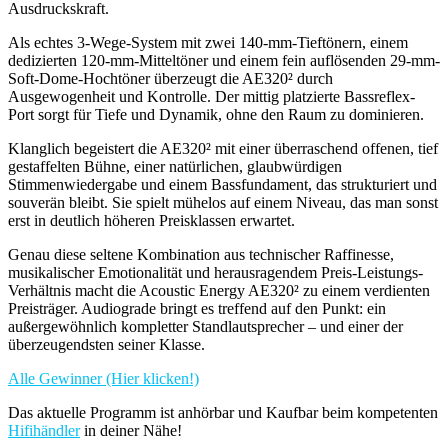
Ausdruckskraft.
Als echtes 3-Wege-System mit zwei 140-mm-Tieftönern, einem
dedizierten 120-mm-Mitteltöner und einem fein auflösenden 29-mm-
Soft-Dome-Hochtöner überzeugt die AE320² durch
Ausgewogenheit und Kontrolle. Der mittig platzierte Bassreflex-
Port sorgt für Tiefe und Dynamik, ohne den Raum zu dominieren.
Klanglich begeistert die AE320² mit einer überraschend offenen, tief
gestaffelten Bühne, einer natürlichen, glaubwürdigen
Stimmenwiedergabe und einem Bassfundament, das strukturiert und
souverän bleibt. Sie spielt mühelos auf einem Niveau, das man sonst
erst in deutlich höheren Preisklassen erwartet.
Genau diese seltene Kombination aus technischer Raffinesse,
musikalischer Emotionalität und herausragendem Preis-Leistungs-
Verhältnis macht die Acoustic Energy AE320² zu einem verdienten
Preisträger. Audiograde bringt es treffend auf den Punkt: ein
außergewöhnlich kompletter Standlautsprecher – und einer der
überzeugendsten seiner Klasse.
Alle Gewinner (Hier klicken!)
Das aktuelle Programm ist anhörbar und Kaufbar beim kompetenten
Hifihändler
in deiner Nähe!