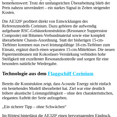
bemerkenswert: Trotz der umfangreichen Überarbeitung blieb der
Preis nahezu unverändert – ein starkes Signal in Zeiten steigender
Kosten.
Die AE320² profitiert direkt von Entwicklungen des
Referenzmodells Corinium. Dazu gehören die aufwendig
aufgebaute RSC-Gehäusekonstruktion (Resonance Suppression
Composite) mit Bitumen-Verbundmaterial sowie eine komplett
überarbeitete Chassis-Anordnung. Statt der bisherigen 15-cm-
Tieftöner kommen nun zwei leistungsfähige 18-cm-Tieftöner zum
Einsatz, ergänzt durch einen separaten 15-cm-Mitteltöner. Die neuen
Papiermembranen mit Kokosfaser-Verstärkung verbinden hohe
Steifigkeit mit exzellenter Resonanzkontrolle und sorgen für eine
besonders natürliche Wiedergabe.
Technologie aus dem
Flaggschiff Corinium
Bereits die Konstruktion zeigt, dass Acoustic Energy nicht einfach
ein bestehendes Modell überarbeitet hat. Ziel war eine deutlich
höhere akustische Leistungsfähigkeit – ohne den charakteristischen,
eleganten Auftritt der Serie aufzugeben.
„Ein sicherer Tipp – ohne Schwächen“
Im Hörtest hinterlässt die AE320² einen hervorragenden Eindruck.