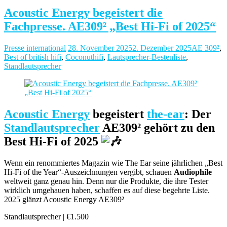
Acoustic Energy begeistert die
Fachpresse. AE309² „Best Hi-Fi of 2025“
Presse international
28. November 2025
2. Dezember 2025
AE 309²
,
Best of british hifi
,
Coconuthifi
,
Lautsprecher-Bestenliste
,
Standlautsprecher
Acoustic Energy
begeistert
the-ear
: Der
Standlautsprecher
AE309² gehört zu den
Best Hi-Fi of 2025
Wenn ein renommiertes Magazin wie The Ear seine jährlichen „Best
Hi-Fi of the Year“-Auszeichnungen vergibt, schauen
Audiophile
weltweit ganz genau hin. Denn nur die Produkte, die ihre Tester
wirklich umgehauen haben, schaffen es auf diese begehrte Liste.
2025 glänzt Acoustic Energy AE309²
Standlautsprecher | €1.500