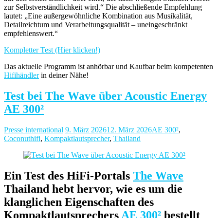
zur Selbstverständlichkeit wird.“ Die abschließende Empfehlung
lautet: „Eine außergewöhnliche Kombination aus Musikalität,
Detailreichtum und Verarbeitungsqualität – uneingeschränkt
empfehlenswert.“
Kompletter Test (Hier klicken!)
Das aktuelle Programm ist anhörbar und Kaufbar beim kompetenten
Hifihändler
in deiner Nähe!
Test bei The Wave über Acoustic Energy
AE 300²
Presse international
9. März 2026
12. März 2026
AE 300²
,
Coconuthifi
,
Kompaktlautsprecher
,
Thailand
Ein Test des HiFi-Portals
The Wave
Thailand hebt hervor, wie es um die
klanglichen Eigenschaften des
Kompaktlautsprechers
AE 300²
bestellt