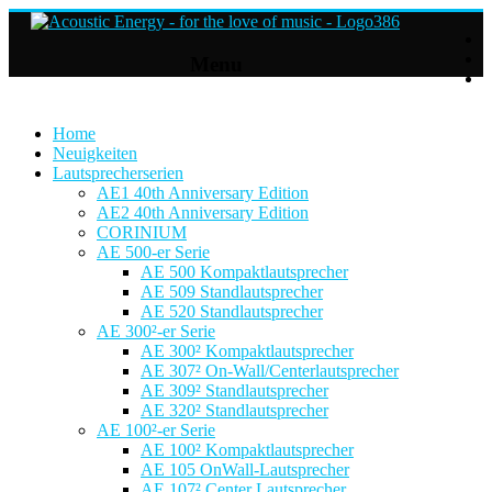
Acoustic
Menu
Energy
Hifi
Lautsprecher
Home
Neuigkeiten
Lautsprecherserien
For
AE1 40th Anniversary Edition
the
AE2 40th Anniversary Edition
love
CORINIUM
of
AE 500-er Serie
Music
AE 500 Kompaktlautsprecher
AE 509 Standlautsprecher
AE 520 Standlautsprecher
AE 300²-er Serie
AE 300² Kompaktlautsprecher
AE 307² On-Wall/Centerlautsprecher
AE 309² Standlautsprecher
AE 320² Standlautsprecher
AE 100²-er Serie
AE 100² Kompaktlautsprecher
AE 105 OnWall-Lautsprecher
AE 107² Center Lautsprecher