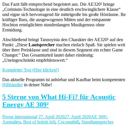
Das Fazit fällt entsprechend begeistert aus. Die AE320² bringe
„Corinium-Technologie in eine deutlich erschwinglichere Klasse“
und eigne sich hervorragend für mittelgroße bis große Hörräume. Ihr
kräftiger Bass, die ausgewogenen Mitten und der entspannte
Hochton ermöglichten stundenlangen Musikgenuss ohne
Ermüdung.
Abschließend bringt Tannoyista den Charakter der AE320² auf den
Punkt: „Diese
Lautsprecher
machen einfach Spaß. Sie spielen weit
über ihrer Preisklasse und sind in diesem Segment ein echter Game
Changer.“ Das Gesamturteil lautet daher eindeutig:
„Uneingeschränkt empfehlenswert.“
Kompletter Test (Hier klicken!)
Das aktuelle Programm ist anhörbar und Kaufbar beim kompetenten
Hifihändler
in deiner Nähe!
5 Sterne von What Hi-Fi? für Acoustic
Energy AE 309²
Presse international
27. April 2026
27. April 2026
AE 309²
,
Australien
,
Best of british hifi
,
Coconuthifi
,
Standlautsprecher