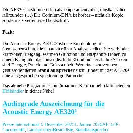
Die AE320² positioniert sich als temperamentvoller, musikalischer
Allrounder. (…) Die Corinium-DNA ist hörbar – nicht als Kopie,
sondern als verfeinerte Handschrift.
Fazit:
Die Acoustic Energy AE320² ist eine Empfehlung für
Genussmenschen, die Charakter über Analyse stellen. Sie verbindet
kraftvollen Tiefgang, warmen Grundton und entspannte Höhen zu
einem Klangbild, das musikalisch fließt und nie nervt. Ihre Stärken
sind Energie, Punch und Gelassenheit. Wer einen souveränen,
genussorientierten
Standlautsprecher
sucht, findet mit der AE320²
eine ausgesprochen spielfreudige Partnerin.“
Das aktuelle Programm ist anhörbar und Kaufbar beim kompetenten
Hifihändler
in deiner Nähe!
Audiograde Auszeichnung für die
Acoustic Energy AE320²
Presse international
3. Dezember 2025
1. Januar 2026
AE 320²
,
Coconuthifi
,
Lautsprecher-Bestenliste
,
Standlautsprecher