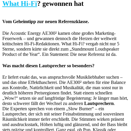
What Hi-Fi
? gewonnen hat
Vom Geheimtipp zur neuen Referenzklasse.
Die Acoustic Energy AE300² kamen ohne großes Marketing-
Feuerwerk – und gewannen dennoch die Herzen der weltweit
kritischsten Hi-Fi-Redaktionen. What Hi-Fi? vergab nicht nur 5
Sterne, sondern kürte sie direkt zum „Standmount Loudspeaker
Product of the Year“. Ein Statement: Die neue Referenz ist da.
Was macht diesen Lautsprecher so besonders?
Er liefert exakt das, was anspruchsvolle Musikliebhaber suchen –
und das ohne Effekthascherei. Die AE300² stehen für eine Balance
aus Kontrolle, Natürlichkeit und Musikalität, die man sonst nur in
deutlich höheren Preisregionen findet. Statt einem schnellen
„Wow!“ setzen sie auf langfristige Begeisterung: Je länger man hört,
desto schwerer fällt der Wechsel zu anderen
Lautsprechern
.
Die Experten sprechen von einem „Slow Burner“ – ein
Lautsprecher, der sich mit seiner Feinabstimmung und souveränen
Räumlichkeit immer tiefer erschließt. Die Stimmen wirken präsent
und ausdrucksstark, Höhen luftig und glänzend, und der Bass bleibt
stets präzise und kontrolliert. Ganz egal, ob Pop, Klassik oder