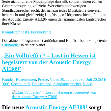
Serie nicht nur eine Modellpflege darstellt, sondern einen echten
Generationssprung vollzieht. Wer einen hochwertigen
Standlautsprecher sucht, der nahezu jedes Musikgenre souverän
beherrscht und gleichzeitig langfristigen Hörgenuss bietet, findet in
der Acoustic Energy AE320² einen der spannendsten Lautsprecher
ihrer Klasse.
Kompletter Test (Hier klicken!)
Das aktuelle Programm ist anhörbar und Kaufbar beim kompetenten
Hifihändler
in deiner Nähe!
„Ein Volltreffer“ – Lost in Hessen ist
begeistert von der Acoustic Energy
AE309²
Kunden-Rezensionen
,
Presse
,
Video
30. Juli 2026
30. Juli 2026
AE
309²
,
Coconuthifi
,
Deutschland
,
Standlautsprecher
,
Video
Die neue
Acoustic Energy AE309²
sorgt