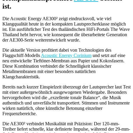
ist.
Die Acoustic Energy AE300² zeigt eindrucksvoll, wie viel
Klangqualität heute in der kompakten Lautsprecherklasse möglich
ist. Ein ausführlicher Test des thailändischen HiFi-Portals The Wave
Thailand hebt hervor, wie konsequent die überarbeitete Generation
der AE300-Serie weiterentwickelt wurde.
Die aktuelle Version profitiert dabei von Technologien des
Flaggschiff-Modells
Acoustic Energy Corinium
und setzt auf eine
neu entwickelte Tieftöner-Membran aus Papier und Kokosfasern.
Diese Kombination verbindet die Schnelligkeit klassischer
Metallmembranen mit einer besonders natürlichen
Klangcharakteristik.
Bereits nach kurzer Einspielzeit überzeugt der Lautsprecher laut Test
mit einer außergewöhnlich ausgewogenen Wiedergabe. Besonders
hervorgehoben wird die „exzellente tonale Balance“, die Musik
authentisch und unverfälscht transportiert. Stimmen und Instrumente
wirken natürlich, ohne künstliche Betonung einzelner
Frequenzbereiche.
Die AE300² verbindet Musikalität mit Präzision: Der 120-mm-
Treiber liefert schnelle, klar definierte Impulse, während der 29-mm-