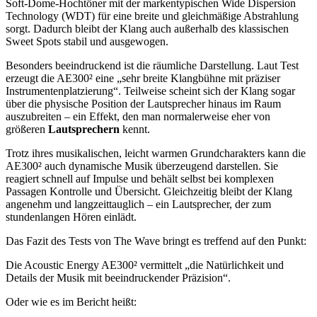
Soft-Dome-Hochtöner mit der markentypischen Wide Dispersion
Technology (WDT) für eine breite und gleichmäßige Abstrahlung
sorgt. Dadurch bleibt der Klang auch außerhalb des klassischen
Sweet Spots stabil und ausgewogen.
Besonders beeindruckend ist die räumliche Darstellung. Laut Test
erzeugt die AE300² eine „sehr breite Klangbühne mit präziser
Instrumentenplatzierung“. Teilweise scheint sich der Klang sogar
über die physische Position der Lautsprecher hinaus im Raum
auszubreiten – ein Effekt, den man normalerweise eher von
größeren
Lautsprechern
kennt.
Trotz ihres musikalischen, leicht warmen Grundcharakters kann die
AE300² auch dynamische Musik überzeugend darstellen. Sie
reagiert schnell auf Impulse und behält selbst bei komplexen
Passagen Kontrolle und Übersicht. Gleichzeitig bleibt der Klang
angenehm und langzeittauglich – ein Lautsprecher, der zum
stundenlangen Hören einlädt.
Das Fazit des Tests von The Wave bringt es treffend auf den Punkt:
Die Acoustic Energy AE300² vermittelt „die Natürlichkeit und
Details der Musik mit beeindruckender Präzision“.
Oder wie es im Bericht heißt: