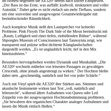
Im Hörtest begeistert die AE320² bereits nach kurzer Einspielzeit.
„Der Bass ist das Erste, was auffällt: kraftvoll, strukturiert und voller
Autorität.“ Dabei gehe es nicht einfach um mehr Tiefbass, sondern
um eine souveräne und ausgewogene Gesamtwiedergabe mit
beeindruckender Räumlichkeit.
Auch komplexe Musik stellt den Lautsprecher vor keinerlei
Probleme. Pink Floyds The Dark Side of the Moon beeindruckt mit
„Raum, Luftigkeit und einer tiefen, einhüllenden Bühne“, während
Shpongles Museum of Consciousness laut Tannoyista zeigt, wie
transparent und präzise selbst dichteste Klanglandschaften
dargestellt werden. „Es ist unglaublich leicht, tief in den Mix
hineinzuhören.“
Besonders hervorgehoben werden Dynamik und Musikalität. „Die
AE320² wechseln mühelos von leisesten Passagen zu gewaltigen
Crescendi, ohne jemals angestrengt zu wirken.“ Der Hochton bleibe
dabei stets „geschmeidig, natürlich und frei von jeder Schärfe.“
Auch mit Vinyl spielt die AE320² ihre Stärken aus. Stimmen und
akustische Instrumente wirken laut Test „voll, natürlich und
lebensecht“, während ältere Aufnahmen von Queen oder Led
Zeppelin von der ausgewogenen Hochtonabstimmung profitieren.
„Sie bewahren den organischen Charakter analoger Aufnahmen und
lassen die Musik einfach fließen.“