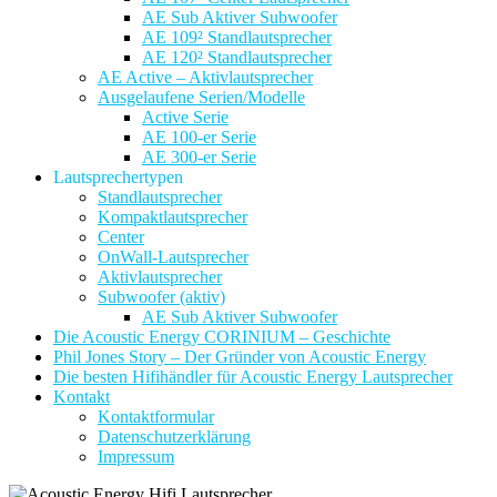
AE Sub Aktiver Subwoofer
AE 109² Standlautsprecher
AE 120² Standlautsprecher
AE Active – Aktivlautsprecher
Ausgelaufene Serien/Modelle
Active Serie
AE 100-er Serie
AE 300-er Serie
Lautsprechertypen
Standlautsprecher
Kompaktlautsprecher
Center
OnWall-Lautsprecher
Aktivlautsprecher
Subwoofer (aktiv)
AE Sub Aktiver Subwoofer
Die Acoustic Energy CORINIUM – Geschichte
Phil Jones Story – Der Gründer von Acoustic Energy
Die besten Hifihändler für Acoustic Energy Lautsprecher
Kontakt
Kontaktformular
Datenschutzerklärung
Impressum