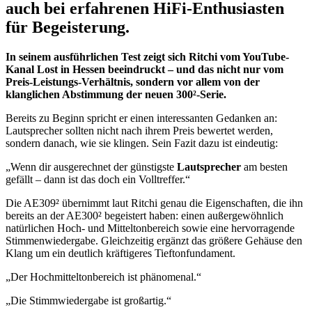
auch bei erfahrenen HiFi-Enthusiasten
für Begeisterung.
In seinem ausführlichen Test zeigt sich Ritchi vom YouTube-
Kanal Lost in Hessen beeindruckt – und das nicht nur vom
Preis-Leistungs-Verhältnis, sondern vor allem von der
klanglichen Abstimmung der neuen 300²-Serie.
Bereits zu Beginn spricht er einen interessanten Gedanken an:
Lautsprecher sollten nicht nach ihrem Preis bewertet werden,
sondern danach, wie sie klingen. Sein Fazit dazu ist eindeutig:
„Wenn dir ausgerechnet der günstigste
Lautsprecher
am besten
gefällt – dann ist das doch ein Volltreffer.“
Die AE309² übernimmt laut Ritchi genau die Eigenschaften, die ihn
bereits an der AE300² begeistert haben: einen außergewöhnlich
natürlichen Hoch- und Mitteltonbereich sowie eine hervorragende
Stimmenwiedergabe. Gleichzeitig ergänzt das größere Gehäuse den
Klang um ein deutlich kräftigeres Tieftonfundament.
„Der Hochmitteltonbereich ist phänomenal.“
„Die Stimmwiedergabe ist großartig.“