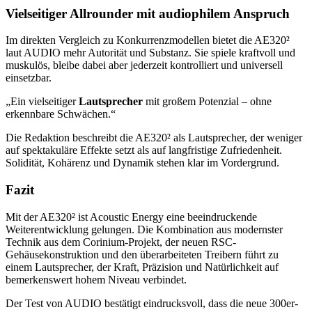
Vielseitiger Allrounder mit audiophilem Anspruch
Im direkten Vergleich zu Konkurrenzmodellen bietet die AE320²
laut AUDIO mehr Autorität und Substanz. Sie spiele kraftvoll und
muskulös, bleibe dabei aber jederzeit kontrolliert und universell
einsetzbar.
„Ein vielseitiger
Lautsprecher
mit großem Potenzial – ohne
erkennbare Schwächen.“
Die Redaktion beschreibt die AE320² als Lautsprecher, der weniger
auf spektakuläre Effekte setzt als auf langfristige Zufriedenheit.
Solidität, Kohärenz und Dynamik stehen klar im Vordergrund.
Fazit
Mit der AE320² ist Acoustic Energy eine beeindruckende
Weiterentwicklung gelungen. Die Kombination aus modernster
Technik aus dem Corinium-Projekt, der neuen RSC-
Gehäusekonstruktion und den überarbeiteten Treibern führt zu
einem Lautsprecher, der Kraft, Präzision und Natürlichkeit auf
bemerkenswert hohem Niveau verbindet.
Der Test von AUDIO bestätigt eindrucksvoll, dass die neue 300er-