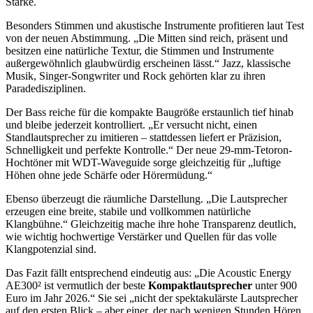
Stärke.
Besonders Stimmen und akustische Instrumente profitieren laut Test
von der neuen Abstimmung. „Die Mitten sind reich, präsent und
besitzen eine natürliche Textur, die Stimmen und Instrumente
außergewöhnlich glaubwürdig erscheinen lässt.“ Jazz, klassische
Musik, Singer-Songwriter und Rock gehörten klar zu ihren
Paradedisziplinen.
Der Bass reiche für die kompakte Baugröße erstaunlich tief hinab
und bleibe jederzeit kontrolliert. „Er versucht nicht, einen
Standlautsprecher zu imitieren – stattdessen liefert er Präzision,
Schnelligkeit und perfekte Kontrolle.“ Der neue 29-mm-Tetoron-
Hochtöner mit WDT-Waveguide sorge gleichzeitig für „luftige
Höhen ohne jede Schärfe oder Hörermüdung.“
Ebenso überzeugt die räumliche Darstellung. „Die Lautsprecher
erzeugen eine breite, stabile und vollkommen natürliche
Klangbühne.“ Gleichzeitig mache ihre hohe Transparenz deutlich,
wie wichtig hochwertige Verstärker und Quellen für das volle
Klangpotenzial sind.
Das Fazit fällt entsprechend eindeutig aus: „Die Acoustic Energy
AE300² ist vermutlich der beste
Kompaktlautsprecher
unter 900
Euro im Jahr 2026.“ Sie sei „nicht der spektakulärste Lautsprecher
auf den ersten Blick – aber einer, der nach wenigen Stunden Hören