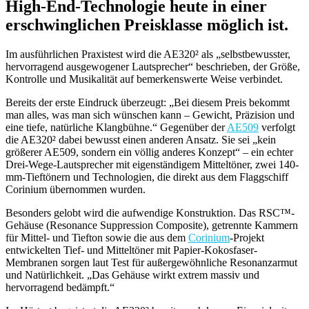
High-End-Technologie heute in einer
erschwinglichen Preisklasse möglich ist.
Im ausführlichen Praxistest wird die AE320² als „selbstbewusster,
hervorragend ausgewogener Lautsprecher“ beschrieben, der Größe,
Kontrolle und Musikalität auf bemerkenswerte Weise verbindet.
Bereits der erste Eindruck überzeugt: „Bei diesem Preis bekommt
man alles, was man sich wünschen kann – Gewicht, Präzision und
eine tiefe, natürliche Klangbühne.“ Gegenüber der
AE509
verfolgt
die AE320² dabei bewusst einen anderen Ansatz. Sie sei „kein
größerer AE509, sondern ein völlig anderes Konzept“ – ein echter
Drei-Wege-Lautsprecher mit eigenständigem Mitteltöner, zwei 140-
mm-Tieftönern und Technologien, die direkt aus dem Flaggschiff
Corinium übernommen wurden.
Besonders gelobt wird die aufwendige Konstruktion. Das RSC™-
Gehäuse (Resonance Suppression Composite), getrennte Kammern
für Mittel- und Tiefton sowie die aus dem
Corinium
-Projekt
entwickelten Tief- und Mitteltöner mit Papier-Kokosfaser-
Membranen sorgen laut Test für außergewöhnliche Resonanzarmut
und Natürlichkeit. „Das Gehäuse wirkt extrem massiv und
hervorragend bedämpft.“