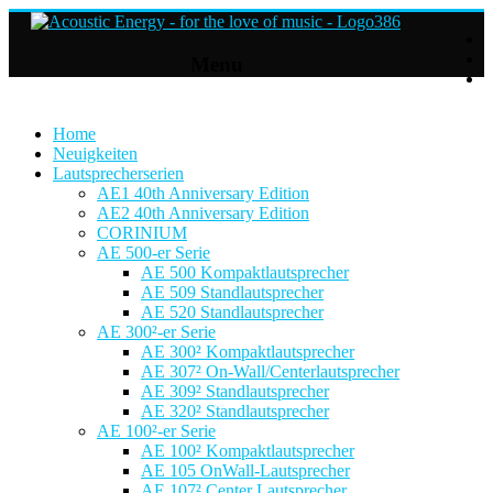
Acoustic
Menu
Energy
Hifi
Lautsprecher
Home
Neuigkeiten
Lautsprecherserien
For
AE1 40th Anniversary Edition
the
AE2 40th Anniversary Edition
love
CORINIUM
of
AE 500-er Serie
Music
AE 500 Kompaktlautsprecher
AE 509 Standlautsprecher
AE 520 Standlautsprecher
AE 300²-er Serie
AE 300² Kompaktlautsprecher
AE 307² On-Wall/Centerlautsprecher
AE 309² Standlautsprecher
AE 320² Standlautsprecher
AE 100²-er Serie
AE 100² Kompaktlautsprecher
AE 105 OnWall-Lautsprecher
AE 107² Center Lautsprecher