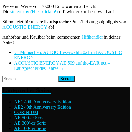
Preise im Werte von 70.000 Euro warten auf euch!
Die
stereoplay (Hier klicken!)
ruft wieder zur Leserwahl auf.
Stimm jetzt für unsere
Lautsprecher
Preis/Leistungshighlights von
ACOUSTIC ENERGY
ab!
Anhörbar und Kaufbar beim kompetenten
Hifihändler
in deiner
Nähe!
←
Mitmachen: AUDIO Leserwahl 2021 mit ACOUSTIC
ENERGY
ACOUSTIC ENERGY AE 509 auf the-EAR.net –
Lautsprecher des Jahres
→
Lautsprecher Serien
AE1 40th Anniversary Edition
AE2 40th Anniversary Edition
CORINIUM
AE 500-er Serie
AE 300²-er Serie
AE 100²-er Serie