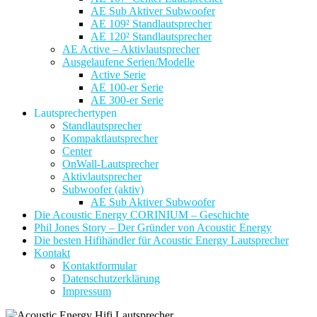
AE Sub Aktiver Subwoofer
AE 109² Standlautsprecher
AE 120² Standlautsprecher
AE Active – Aktivlautsprecher
Ausgelaufene Serien/Modelle
Active Serie
AE 100-er Serie
AE 300-er Serie
Lautsprechertypen
Standlautsprecher
Kompaktlautsprecher
Center
OnWall-Lautsprecher
Aktivlautsprecher
Subwoofer (aktiv)
AE Sub Aktiver Subwoofer
Die Acoustic Energy CORINIUM – Geschichte
Phil Jones Story – Der Gründer von Acoustic Energy
Die besten Hifihändler für Acoustic Energy Lautsprecher
Kontakt
Kontaktformular
Datenschutzerklärung
Impressum