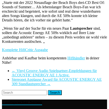
„Starte mit der 2022 Neuauflage der Beach Boys drei-CD Best Of:
Sounds of Summer… Als lebenslanger Beach Boys-Fan war ich
erschreckt und begeistert, wie sofort und real diese wunderbaren
alten Songs klangen, und durch die AE 509s konnte ich kleine
Details hören, die ich vorher nie gehört hatte.“
„Wenn Sie auf der Suche für ein neues Paar
Lautsprecher
sind,
sollten die Acoustic Energy AE 509s wirklich auf Ihrer Liste
„unbedingt anhören“ stehen – zu diesem Preis werden sie wohl viele
Konkurrenten auslöschen. „
Komplette HifiCritic Ausgabe
Anhörbar und Kaufbar beim kompetenten
Hifihändler
in deiner
Nähe!
←
Vinyl Groove Audio Spielpartner-Empfehlungen für
ACOUSTIC ENERGY AE 1 Active.
Stereonet Applause Award für ACOUSTIC ENERGY AE
309 Standlautsprecher
→
Lautsprecher Serien