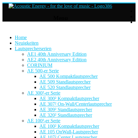
Acoustic
Menu
Energy
Hifi
Lautsprecher
Home
Neuigkeiten
Lautsprecherserien
For
AE1 40th Anniversary Edition
the
AE2 40th Anniversary Edition
love
CORINIUM
of
AE 500-er Serie
Music
AE 500 Kompaktlautsprecher
AE 509 Standlautsprecher
AE 520 Standlautsprecher
AE 300²-er Serie
AE 300² Kompaktlautsprecher
AE 307² On-Wall/Centerlautsprecher
AE 309² Standlautsprecher
AE 320² Standlautsprecher
AE 100²-er Serie
AE 100² Kompaktlautsprecher
AE 105 OnWall-Lautsprecher
AE 107² Center Lautsprecher