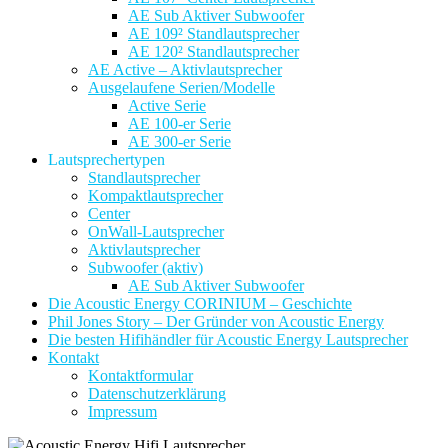
AE Sub Aktiver Subwoofer
AE 109² Standlautsprecher
AE 120² Standlautsprecher
AE Active – Aktivlautsprecher
Ausgelaufene Serien/Modelle
Active Serie
AE 100-er Serie
AE 300-er Serie
Lautsprechertypen
Standlautsprecher
Kompaktlautsprecher
Center
OnWall-Lautsprecher
Aktivlautsprecher
Subwoofer (aktiv)
AE Sub Aktiver Subwoofer
Die Acoustic Energy CORINIUM – Geschichte
Phil Jones Story – Der Gründer von Acoustic Energy
Die besten Hifihändler für Acoustic Energy Lautsprecher
Kontakt
Kontaktformular
Datenschutzerklärung
Impressum