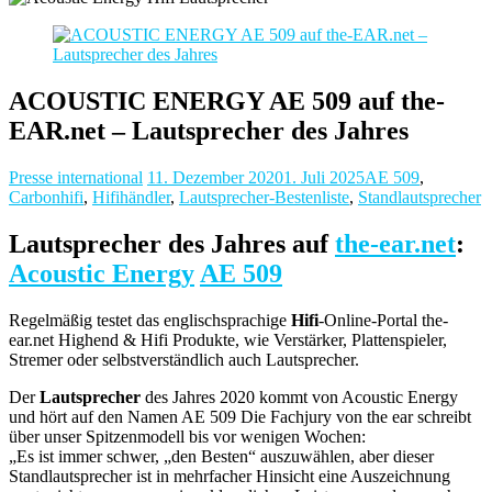
ACOUSTIC ENERGY AE 509 auf the-
EAR.net – Lautsprecher des Jahres
Presse international
11. Dezember 2020
1. Juli 2025
AE 509
,
Carbonhifi
,
Hifihändler
,
Lautsprecher-Bestenliste
,
Standlautsprecher
Lautsprecher des Jahres auf
the-ear.net
:
Acoustic Energy
AE 509
Regelmäßig testet das englischsprachige
Hifi
-Online-Portal the-
ear.net Highend & Hifi Produkte, wie Verstärker, Plattenspieler,
Stremer oder selbstverständlich auch Lautsprecher.
Der
Lautsprecher
des Jahres 2020 kommt von Acoustic Energy
und hört auf den Namen AE 509 Die Fachjury von the ear schreibt
über unser Spitzenmodell bis vor wenigen Wochen:
„Es ist immer schwer, „den Besten“ auszuwählen, aber dieser
Standlautsprecher ist in mehrfacher Hinsicht eine Auszeichnung