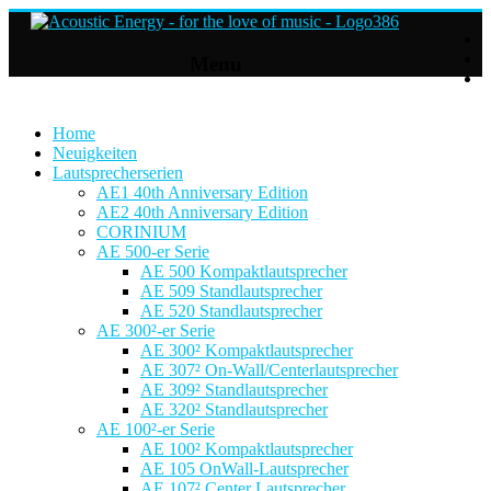
Acoustic
Menu
Energy
Hifi
Lautsprecher
Home
Neuigkeiten
Lautsprecherserien
For
AE1 40th Anniversary Edition
the
AE2 40th Anniversary Edition
love
CORINIUM
of
AE 500-er Serie
Music
AE 500 Kompaktlautsprecher
AE 509 Standlautsprecher
AE 520 Standlautsprecher
AE 300²-er Serie
AE 300² Kompaktlautsprecher
AE 307² On-Wall/Centerlautsprecher
AE 309² Standlautsprecher
AE 320² Standlautsprecher
AE 100²-er Serie
AE 100² Kompaktlautsprecher
AE 105 OnWall-Lautsprecher
AE 107² Center Lautsprecher