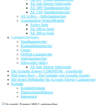
AE Sub Aktiver Subwoofer
AE 109² Standlautsprecher
AE 120² Standlautsprecher
AE Active – Aktivlautsprecher
Ausgelaufene Serien/Modelle
Active Serie
AE 100-er Serie
AE 300-er Serie
Lautsprechertypen
Standlautsprecher
Kompaktlautsprecher
Center
OnWall-Lautsprecher
Aktivlautsprecher
Subwoofer (aktiv)
AE Sub Aktiver Subwoofer
Die Acoustic Energy CORINIUM – Geschichte
Phil Jones Story – Der Gründer von Acoustic Energy
Die besten Hifihändler für Acoustic Energy Lautsprecher
Kontakt
Kontaktformular
Datenschutzerklärung
Impressum