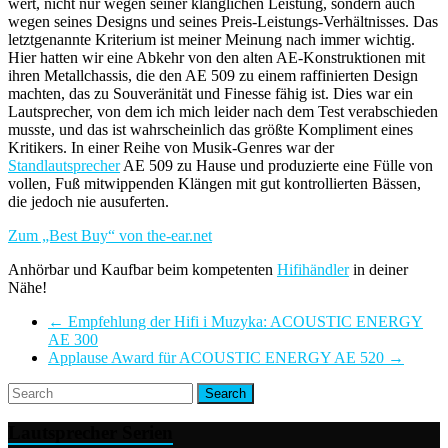
wert, nicht nur wegen seiner klanglichen Leistung, sondern auch
wegen seines Designs und seines Preis-Leistungs-Verhältnisses. Das
letztgenannte Kriterium ist meiner Meinung nach immer wichtig.
Hier hatten wir eine Abkehr von den alten AE-Konstruktionen mit
ihren Metallchassis, die den AE 509 zu einem raffinierten Design
machten, das zu Souveränität und Finesse fähig ist. Dies war ein
Lautsprecher, von dem ich mich leider nach dem Test verabschieden
musste, und das ist wahrscheinlich das größte Kompliment eines
Kritikers. In einer Reihe von Musik-Genres war der
Standlautsprecher
AE 509 zu Hause und produzierte eine Fülle von
vollen, Fuß mitwippenden Klängen mit gut kontrollierten Bässen,
die jedoch nie ausuferten.
Zum „Best Buy“ von the-ear.net
Anhörbar und Kaufbar beim kompetenten
Hifihändler
in deiner
Nähe!
←
Empfehlung der Hifi i Muzyka: ACOUSTIC ENERGY
AE 300
Applause Award für ACOUSTIC ENERGY AE 520
→
Lautsprecher Serien