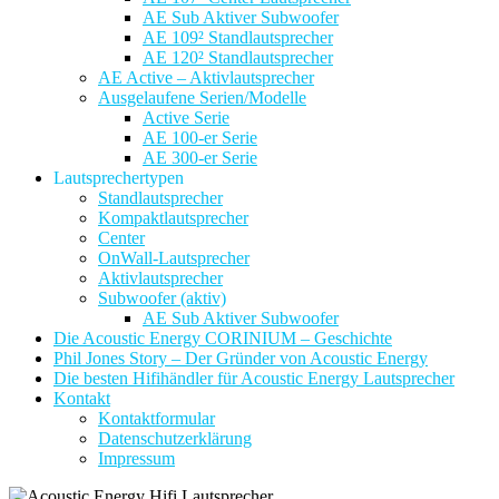
AE Sub Aktiver Subwoofer
AE 109² Standlautsprecher
AE 120² Standlautsprecher
AE Active – Aktivlautsprecher
Ausgelaufene Serien/Modelle
Active Serie
AE 100-er Serie
AE 300-er Serie
Lautsprechertypen
Standlautsprecher
Kompaktlautsprecher
Center
OnWall-Lautsprecher
Aktivlautsprecher
Subwoofer (aktiv)
AE Sub Aktiver Subwoofer
Die Acoustic Energy CORINIUM – Geschichte
Phil Jones Story – Der Gründer von Acoustic Energy
Die besten Hifihändler für Acoustic Energy Lautsprecher
Kontakt
Kontaktformular
Datenschutzerklärung
Impressum