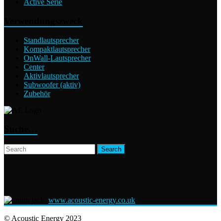
Active Serie
Verwendungszweck
Standlautsprecher
Kompaktlautsprecher
OnWall-Lautsprecher
Center
Aktivlautsprecher
Subwoofer (aktiv)
Zubehör
Suche…
www.acoustic-energy.co.uk
© Acoustic Energy 2023