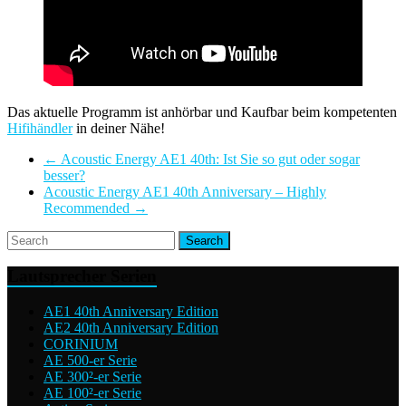
Das aktuelle Programm ist anhörbar und Kaufbar beim kompetenten
Hifihändler
in deiner Nähe!
←
Acoustic Energy AE1 40th: Ist Sie so gut oder sogar
besser?
Acoustic Energy AE1 40th Anniversary – Highly
Recommended
→
Lautsprecher Serien
AE1 40th Anniversary Edition
AE2 40th Anniversary Edition
CORINIUM
AE 500-er Serie
AE 300²-er Serie
AE 100²-er Serie