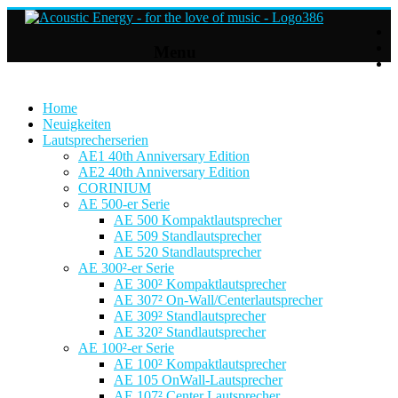
Acoustic
Menu
Energy
Hifi
Lautsprecher
Home
Neuigkeiten
Lautsprecherserien
For
AE1 40th Anniversary Edition
the
AE2 40th Anniversary Edition
love
CORINIUM
of
AE 500-er Serie
Music
AE 500 Kompaktlautsprecher
AE 509 Standlautsprecher
AE 520 Standlautsprecher
AE 300²-er Serie
AE 300² Kompaktlautsprecher
AE 307² On-Wall/Centerlautsprecher
AE 309² Standlautsprecher
AE 320² Standlautsprecher
AE 100²-er Serie
AE 100² Kompaktlautsprecher
AE 105 OnWall-Lautsprecher
AE 107² Center Lautsprecher