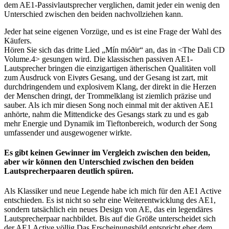
dem AE1-Passivlautsprecher verglichen, damit jeder ein wenig den
Unterschied zwischen den beiden nachvollziehen kann.
Jeder hat seine eigenen Vorzüge, und es ist eine Frage der Wahl des
Käufers.
Hören Sie sich das dritte Lied „Mín móðir“ an, das in <The Dali CD
Volume.4> gesungen wird. Die klassischen passiven AE1-
Lautsprecher bringen die einzigartigen ätherischen Qualitäten voll
zum Ausdruck von Eivørs Gesang, und der Gesang ist zart, mit
durchdringendem und explosivem Klang, der direkt in die Herzen
der Menschen dringt, der Trommelklang ist ziemlich präzise und
sauber. Als ich mir diesen Song noch einmal mit der aktiven AE1
anhörte, nahm die Mittendicke des Gesangs stark zu und es gab
mehr Energie und Dynamik im Tieftonbereich, wodurch der Song
umfassender und ausgewogener wirkte.
Es gibt keinen Gewinner im Vergleich zwischen den beiden,
aber wir können den Unterschied zwischen den beiden
Lautsprecherpaaren deutlich spüren.
Als Klassiker und neue Legende habe ich mich für den AE1 Active
entschieden. Es ist nicht so sehr eine Weiterentwicklung des AE1,
sondern tatsächlich ein neues Design von AE, das ein legendäres
Lautsprecherpaar nachbildet. Bis auf die Größe unterscheidet sich
der AE1 Active völlig Das Erscheinungsbild entspricht eher dem