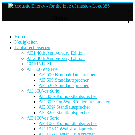
Acoustic
Menu
Energy
Hifi
Lautsprecher
Home
Neuigkeiten
Lautsprecherserien
For
AE1 40th Anniversary Edition
the
AE2 40th Anniversary Edition
love
CORINIUM
of
AE 500-er Serie
Music
AE 500 Kompaktlautsprecher
AE 509 Standlautsprecher
AE 520 Standlautsprecher
AE 300²-er Serie
AE 300² Kompaktlautsprecher
AE 307² On-Wall/Centerlautsprecher
AE 309² Standlautsprecher
AE 320² Standlautsprecher
AE 100²-er Serie
AE 100² Kompaktlautsprecher
AE 105 OnWall-Lautsprecher
AE 107² Center Lautsprecher