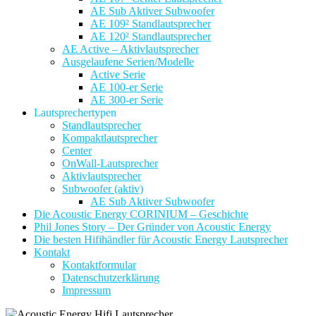
AE Sub Aktiver Subwoofer
AE 109² Standlautsprecher
AE 120² Standlautsprecher
AE Active – Aktivlautsprecher
Ausgelaufene Serien/Modelle
Active Serie
AE 100-er Serie
AE 300-er Serie
Lautsprechertypen
Standlautsprecher
Kompaktlautsprecher
Center
OnWall-Lautsprecher
Aktivlautsprecher
Subwoofer (aktiv)
AE Sub Aktiver Subwoofer
Die Acoustic Energy CORINIUM – Geschichte
Phil Jones Story – Der Gründer von Acoustic Energy
Die besten Hifihändler für Acoustic Energy Lautsprecher
Kontakt
Kontaktformular
Datenschutzerklärung
Impressum