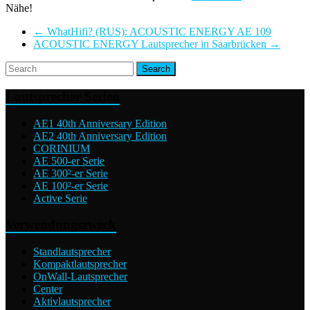
Nähe!
←
WhatHifi? (RUS): ACOUSTIC ENERGY AE 109
ACOUSTIC ENERGY Lautsprecher in Saarbrücken
→
Lautsprecher Serien
AE1 40th Anniversary Edition
AE2 40th Anniversary Edition
CORINIUM
AE 500-er Serie
AE 300²-er Serie
AE 100²-er Serie
Active Serie
Verwendungszweck
Standlautsprecher
Kompaktlautsprecher
OnWall-Lautsprecher
Center
Aktivlautsprecher