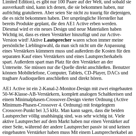
Limited Edition), es gibt nur 100 Paare auf der Welt, und sobald sie
ausverkauft sind, kann ich denen, die sie bekommen haben, nur
aufrichtig gratulieren. Aber seien Sie nicht zu traurig für diejenigen,
die es nicht bekommen haben. Der ursprüngliche Hersteller hat
bereits Produkte geplant, die den AE1 Active erben werden.
Diesmal wird er ein neues Design und neue Materialien haben
Wichtig ist, dass es einen Verstärker hinzufügt und zur Active-
Version wird! Aktive
Lautsprecher
waren schon immer meine
persönliche Lieblingswahl, da man sich nicht um die Anpassung
eines Verstärkers kümmern muss und außerdem die Kosten für den
separaten Kauf eines Verstärkers und eines Lautsprecherkabels
spart. Außerdem spart man Platz für den Verstärker an der
Unterseite. Sie müssen nur die Quelle direkt anschließen. Benutzer
können Mobiltelefone, Computer, Tablets, CD-Player, DACs und
tragbare Audioquellen anschließen und direkt hören.
AE1 Active ist ein 2-Kanal-2-Monitor-Design mit zwei eingebauten
50-W-Klasse-AB-Verstärkern, komplett analogen Schaltkreisen und
einem Minimalphasen-Crossover-Design vierter Ordnung (Active
Minimum-Phasen-Crossover 4. Ordnung) mit festgelegtem
Crossover-Punkt bei 3,5 kHz. Man kann sagen, dass die beiden
Lautsprecher völlig unabhängig sind, was sehr wichtig ist. Viele
aktive Lautsprecher auf dem Markt haben nur einen Verstärker auf
einer Seite, während der andere Lautsprecher passiv ist und keinen
eingebauten Verstärker haben muss Mit einem Lautsprecherkabel an