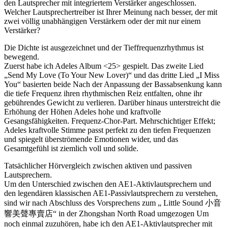
den Lautsprecher mit integriertem Verstärker angeschlossen.
Welcher Lautsprechertreiber ist Ihrer Meinung nach besser, der mit
zwei völlig unabhängigen Verstärkern oder der mit nur einem
Verstärker?
Die Dichte ist ausgezeichnet und der Tieffrequenzrhythmus ist
bewegend.
Zuerst habe ich Adeles Album <25> gespielt. Das zweite Lied
„Send My Love (To Your New Lover)“ und das dritte Lied „I Miss
You“ basierten beide Nach der Anpassung der Bassabsenkung kann
die tiefe Frequenz ihren rhythmischen Reiz entfalten, ohne ihr
gebührendes Gewicht zu verlieren. Darüber hinaus unterstreicht die
Erhöhung der Höhen Adeles hohe und kraftvolle
Gesangsfähigkeiten. Frequenz-Chor-Part. Mehrschichtiger Effekt;
Adeles kraftvolle Stimme passt perfekt zu den tiefen Frequenzen
und spiegelt überströmende Emotionen wider, und das
Gesamtgefühl ist ziemlich voll und solide.
Tatsächlicher Hörvergleich zwischen aktiven und passiven
Lautsprechern.
Um den Unterschied zwischen den AE1-Aktivlautsprechern und
den legendären klassischen AE1-Passivlautsprechern zu verstehen,
sind wir nach Abschluss des Vorsprechens zum „ Little Sound 小音
響美聲專賣店“ in der Zhongshan North Road umgezogen Um
noch einmal zuzuhören, habe ich den AE1-Aktivlautsprecher mit