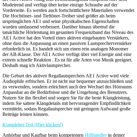
Modetrend und verfügt über keine einzige Schraube auf der
Vorderseite. Es werden auch fortschrittlichere Materialien verwendet
Die Hochtöner- und Tieftöner-Treiber sind größer als beim
ursprünglichen AE1 und seine physikalischen Eigenschaften
wurden umfassend verbessert. Darüber hinaus übertraf die
tatsächliche Hörleistung im gesamten Frequenzband das Niveau des
AE1 Active hat den Vorteil eines aktiven eingebauten Verstärkers,
ohne dass die Anpassung an einen passiven Lautsprecherverstärker
erforderlich ist. Es handelt sich um einen rein analogen Monomer
der AB-Klasse. Der AE1 Active verfügt über viel Energie und eine
extrem schnelle Reaktion . Es ist für alle Arten von Musik geeignet.
Deshalb mag ich Aktivlautsprecher.
Die Geburt des aktiven Regallautsprechers AE1 Active wird viele
Audiophile erfrischen. Er ist nicht nur bequemer anzuschließen und
zu verwenden, sondern erleichtert auch den Wechsel des Hörraums
Anpassbar an die Bedürfnisse und die Umgebung des Benutzers.
Nutzen Sie ihn flexibel und sorgen Sie für die beste Klangleistung,
indem Sie sattere Klangdetails mit hervorragender Empfindlichkeit
vermitteln, sodass Regallautsprecher mit geringem Aufwand große
Beiträge leisten können.
Kompletter Test (Hier klicken!)
Anhörbar und Kaufbar beim kompetenten
Hifihändler
in deiner