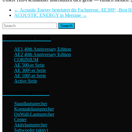
←
Acoustic Energy begeistert die Fachpresse. AE309² „Best H
ACOUSTIC ENERGY in Meerane
→
Lautsprecher Serien
AE1 40th Anniversary Edition
AE2 40th Anniversary Edition
CORINIUM
AE 500-er Serie
AE 300²-er Serie
AE 100²-er Serie
Active Serie
Verwendungszweck
Standlautsprecher
Kompaktlautsprecher
OnWall-Lautsprecher
Center
Aktivlautsprecher
Subwoofer (aktiv)