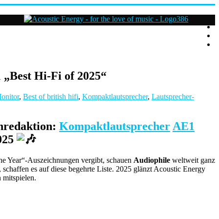
Acoustic
Energy
Hifi
Lautsprecher
 „Best Hi-Fi of 2025“
For
nitor
,
Best of british hifi
,
Kompaktlautsprecher
,
Lautsprecher-
the
love
of
Music
hredaktion:
Kompaktlautsprecher
AE1
2025
 the Year“-Auszeichnungen vergibt, schauen
Audiophile
weltweit ganz
 schaffen es auf diese begehrte Liste. 2025 glänzt Acoustic Energy
 mitspielen.