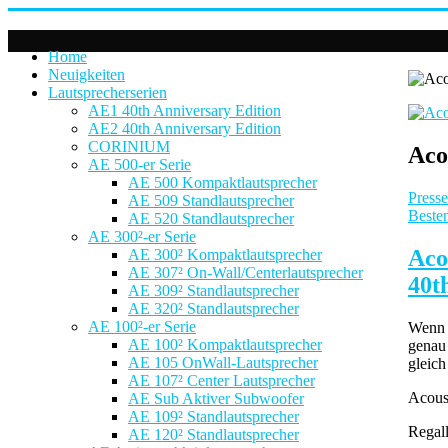
Home
Neuigkeiten
Lautsprecherserien
AE1 40th Anniversary Edition
AE2 40th Anniversary Edition
CORINIUM
Aco
AE 500-er Serie
AE 500 Kompaktlautsprecher
Presse
AE 509 Standlautsprecher
Besten
AE 520 Standlautsprecher
AE 300²-er Serie
Aco
AE 300² Kompaktlautsprecher
AE 307² On-Wall/Centerlautsprecher
40t
AE 309² Standlautsprecher
AE 320² Standlautsprecher
AE 100²-er Serie
Wenn e
AE 100² Kompaktlautsprecher
genau 
AE 105 OnWall-Lautsprecher
gleich
AE 107² Center Lautsprecher
Acous
AE Sub Aktiver Subwoofer
AE 109² Standlautsprecher
Regall
AE 120² Standlautsprecher