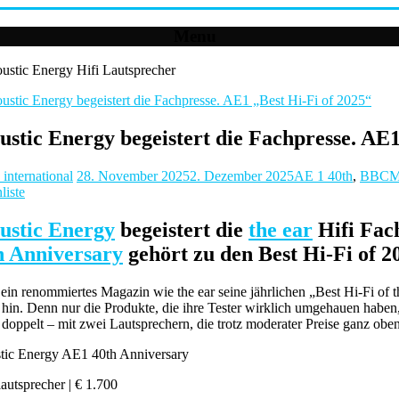
Menu
ustic Energy begeistert die Fachpresse. AE1
 international
28. November 2025
2. Dezember 2025
AE 1 40th
,
BBCMo
liste
ustic Energy
begeistert die
the ear
Hifi Fac
h Anniversary
gehört zu den Best Hi-Fi of 
in renommiertes Magazin wie the ear seine jährlichen „Best Hi-Fi of
hin. Denn nur die Produkte, die ihre Tester wirklich umgehauen haben,
 doppelt – mit zwei Lautsprechern, die trotz moderater Preise ganz oben
tic Energy AE1 40th Anniversary
autsprecher | € 1.700