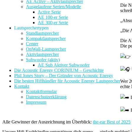
AE Active – Aktivlautsprecher
Die N
Ausgelaufene Serien/Modelle
schrei
Active Serie
AE 100-er Serie
„Absol
AE 300-er Serie
Lautsprechertypen
„Die A
Standlautsprecher
Kompaktlautsprecher
Die A
Center
Die pe
OnWall-Lautsprecher
Aktivlautsprecher
Subwoofer (aktiv)
AE Sub Aktiver Subwoofer
Die Acoustic Energy CORINIUM – Geschichte
Phil Jones Story – Der Gründer von Acoustic Energy
Die besten Hifihändler für Acoustic Energy Lautsprecher
Wer 20
Kontakt
echte 
Kontaktformular
Datenschutzerklärung
L
Impressum
I
Alle Gewinner der Auszeichnung im Überblick:
the-ear Best of 2025
Unsere Hifi-Fachhändler unterstützen dich gerne — einfach melden!