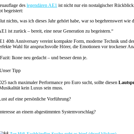
euauflage des
legendären AE1
ist nicht nur ein nostalgischer Rückblic
bt begeistert:
ut nichts, was ich dieses Jahr gehört habe, war so begehrenswert wie d
E1 ist zurück – bereit, eine neue Generation zu begeistern.“
E1 40th Anniversary vereint kompakte Form, moderne Technik und den
rfekte Wahl für anspruchsvolle Hörer, die Emotionen vor trockener Ana
Fazit: Ikone neu gedacht – und besser denn je.
Unser Tipp
25 nach maximaler Performance pro Euro sucht, sollte diesen
Lautsp
Musikalität kein Luxus sein muss.
ust auf eine persönliche Vorführung?
nteresse an einem abgestimmten Systemvorschlag?
Zur Hifi-Fachhändler-Suche geht es hier! (drauf klicken)