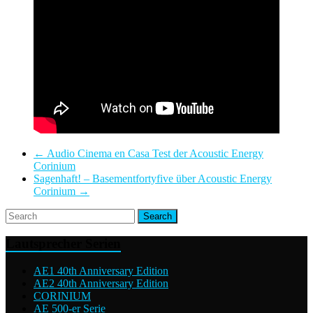
←
Audio Cinema en Casa Test der Acoustic Energy
Corinium
Sagenhaft! – Basementfortyfive über Acoustic Energy
Corinium
→
Lautsprecher Serien
AE1 40th Anniversary Edition
AE2 40th Anniversary Edition
CORINIUM
AE 500-er Serie