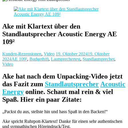
Ake mit Klartext über den
Standlautsprecher Acoustic Energy AE
109²
Kunden-Rezensionen
,
Video
19. Oktober 2024
19. Oktober
2024
AE 109²
,
Budgethifi
,
Lautsprechertest
,
Standlautsprecher
,
Video
Ake hat nach dem Unpacking-Video jetzt
das Fazit zum
Standlautsprecher
Acoustic
Energy
online. Schaut mal rein & viel
Spaß. Hier ein paar Zitate:
„Packst du aus, stellste hin und hass Spaß in den Backen!“
Ake spricht Ruhrpott-Klartext! Danke für einen sehr authentischen
und sympathischen Höreindruck/Test.