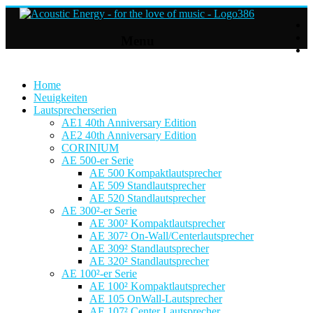
Acoustic
Menu
Energy
Hifi
Lautsprecher
Home
Neuigkeiten
Lautsprecherserien
For
AE1 40th Anniversary Edition
the
AE2 40th Anniversary Edition
love
CORINIUM
of
AE 500-er Serie
Music
AE 500 Kompaktlautsprecher
AE 509 Standlautsprecher
AE 520 Standlautsprecher
AE 300²-er Serie
AE 300² Kompaktlautsprecher
AE 307² On-Wall/Centerlautsprecher
AE 309² Standlautsprecher
AE 320² Standlautsprecher
AE 100²-er Serie
AE 100² Kompaktlautsprecher
AE 105 OnWall-Lautsprecher
AE 107² Center Lautsprecher