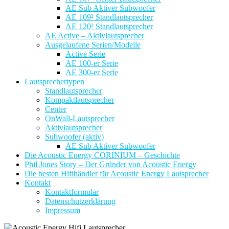
AE Sub Aktiver Subwoofer
AE 109² Standlautsprecher
AE 120² Standlautsprecher
AE Active – Aktivlautsprecher
Ausgelaufene Serien/Modelle
Active Serie
AE 100-er Serie
AE 300-er Serie
Lautsprechertypen
Standlautsprecher
Kompaktlautsprecher
Center
OnWall-Lautsprecher
Aktivlautsprecher
Subwoofer (aktiv)
AE Sub Aktiver Subwoofer
Die Acoustic Energy CORINIUM – Geschichte
Phil Jones Story – Der Gründer von Acoustic Energy
Die besten Hifihändler für Acoustic Energy Lautsprecher
Kontakt
Kontaktformular
Datenschutzerklärung
Impressum