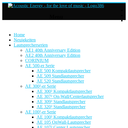
Acoustic
Menu
Energy
Hifi
Lautsprecher
Home
Neuigkeiten
Lautsprecherserien
For
AE1 40th Anniversary Edition
the
AE2 40th Anniversary Edition
love
CORINIUM
of
AE 500-er Serie
Music
AE 500 Kompaktlautsprecher
AE 509 Standlautsprecher
AE 520 Standlautsprecher
AE 300²-er Serie
AE 300² Kompaktlautsprecher
AE 307² On-Wall/Centerlautsprecher
AE 309² Standlautsprecher
AE 320² Standlautsprecher
AE 100²-er Serie
AE 100² Kompaktlautsprecher
AE 105 OnWall-Lautsprecher
AE 107² Center Lautsprecher