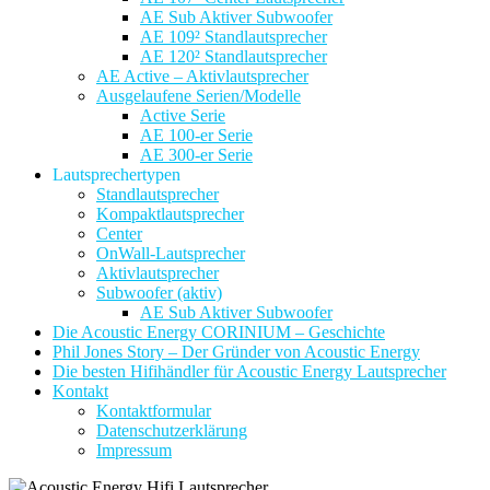
AE Sub Aktiver Subwoofer
AE 109² Standlautsprecher
AE 120² Standlautsprecher
AE Active – Aktivlautsprecher
Ausgelaufene Serien/Modelle
Active Serie
AE 100-er Serie
AE 300-er Serie
Lautsprechertypen
Standlautsprecher
Kompaktlautsprecher
Center
OnWall-Lautsprecher
Aktivlautsprecher
Subwoofer (aktiv)
AE Sub Aktiver Subwoofer
Die Acoustic Energy CORINIUM – Geschichte
Phil Jones Story – Der Gründer von Acoustic Energy
Die besten Hifihändler für Acoustic Energy Lautsprecher
Kontakt
Kontaktformular
Datenschutzerklärung
Impressum