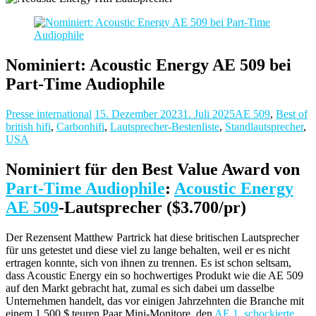
Nominiert: Acoustic Energy AE 509 bei
Part-Time Audiophile
Presse international
15. Dezember 2023
1. Juli 2025
AE 509
,
Best of
british hifi
,
Carbonhifi
,
Lautsprecher-Bestenliste
,
Standlautsprecher
,
USA
Nominiert für den Best Value Award von
Part-Time Audiophile
:
Acoustic Energy
AE 509
-Lautsprecher ($3.700/pr)
Der Rezensent Matthew Partrick hat diese britischen Lautsprecher
für uns getestet und diese viel zu lange behalten, weil er es nicht
ertragen konnte, sich von ihnen zu trennen. Es ist schon seltsam,
dass Acoustic Energy ein so hochwertiges Produkt wie die AE 509
auf den Markt gebracht hat, zumal es sich dabei um dasselbe
Unternehmen handelt, das vor einigen Jahrzehnten die Branche mit
einem 1.500 $ teuren Paar Mini-Monitore, den
AE 1, schockierte
.