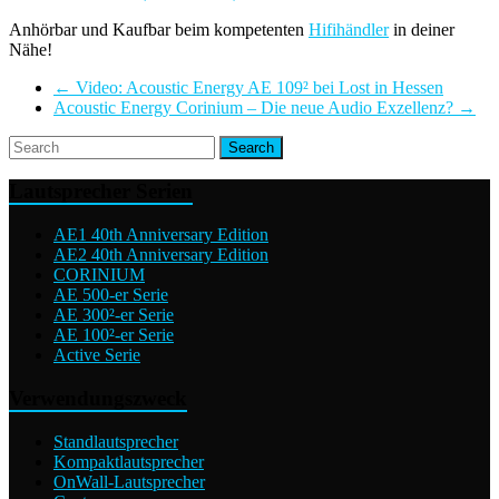
Anhörbar und Kaufbar beim kompetenten
Hifihändler
in deiner
Nähe!
←
Video: Acoustic Energy AE 109² bei Lost in Hessen
Acoustic Energy Corinium – Die neue Audio Exzellenz?
→
Lautsprecher Serien
AE1 40th Anniversary Edition
AE2 40th Anniversary Edition
CORINIUM
AE 500-er Serie
AE 300²-er Serie
AE 100²-er Serie
Active Serie
Verwendungszweck
Standlautsprecher
Kompaktlautsprecher
OnWall-Lautsprecher