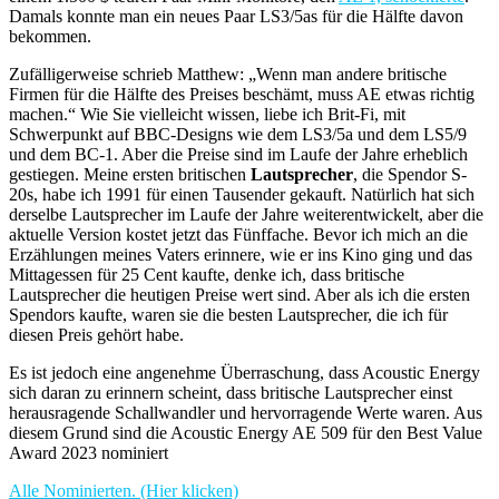
Damals konnte man ein neues Paar LS3/5as für die Hälfte davon
bekommen.
Zufälligerweise schrieb Matthew: „Wenn man andere britische
Firmen für die Hälfte des Preises beschämt, muss AE etwas richtig
machen.“ Wie Sie vielleicht wissen, liebe ich Brit-Fi, mit
Schwerpunkt auf BBC-Designs wie dem LS3/5a und dem LS5/9
und dem BC-1. Aber die Preise sind im Laufe der Jahre erheblich
gestiegen. Meine ersten britischen
Lautsprecher
, die Spendor S-
20s, habe ich 1991 für einen Tausender gekauft. Natürlich hat sich
derselbe Lautsprecher im Laufe der Jahre weiterentwickelt, aber die
aktuelle Version kostet jetzt das Fünffache. Bevor ich mich an die
Erzählungen meines Vaters erinnere, wie er ins Kino ging und das
Mittagessen für 25 Cent kaufte, denke ich, dass britische
Lautsprecher die heutigen Preise wert sind. Aber als ich die ersten
Spendors kaufte, waren sie die besten Lautsprecher, die ich für
diesen Preis gehört habe.
Es ist jedoch eine angenehme Überraschung, dass Acoustic Energy
sich daran zu erinnern scheint, dass britische Lautsprecher einst
herausragende Schallwandler und hervorragende Werte waren. Aus
diesem Grund sind die Acoustic Energy AE 509 für den Best Value
Award 2023 nominiert
Alle Nominierten. (Hier klicken)