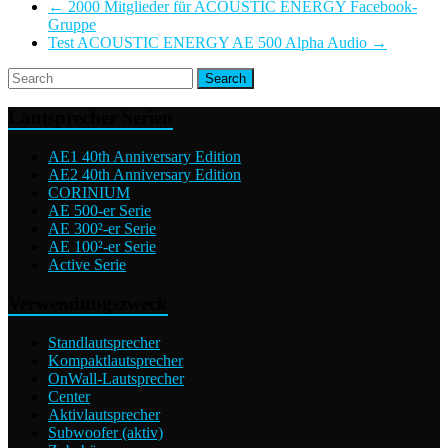
←
2000 Mitglieder für ACOUSTIC ENERGY Facebook-
Gruppe
Test ACOUSTIC ENERGY AE 500 Alpha Audio
→
Lautsprecher Serien
AE1 40th Anniversary Edition
AE2 40th Anniversary Edition
CORINIUM
AE 500-er Serie
AE 300²-er Serie
AE 100²-er Serie
Active Serie
Verwendungszweck
Standlautsprecher
Kompaktlautsprecher
OnWall-Lautsprecher
Center
Aktivlautsprecher
Subwoofer (aktiv)