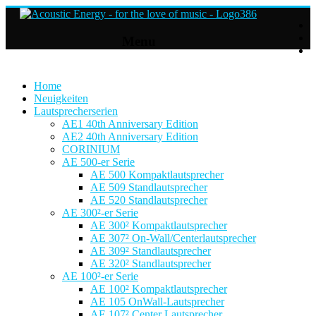
Acoustic
Menu
Energy
Hifi
Lautsprecher
Home
Neuigkeiten
Lautsprecherserien
For
AE1 40th Anniversary Edition
the
AE2 40th Anniversary Edition
love
CORINIUM
of
AE 500-er Serie
Music
AE 500 Kompaktlautsprecher
AE 509 Standlautsprecher
AE 520 Standlautsprecher
AE 300²-er Serie
AE 300² Kompaktlautsprecher
AE 307² On-Wall/Centerlautsprecher
AE 309² Standlautsprecher
AE 320² Standlautsprecher
AE 100²-er Serie
AE 100² Kompaktlautsprecher
AE 105 OnWall-Lautsprecher
AE 107² Center Lautsprecher