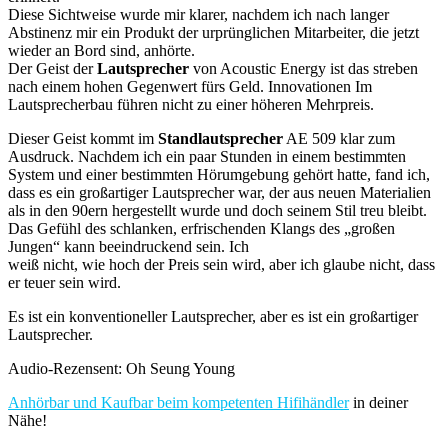
Diese Sichtweise wurde mir klarer, nachdem ich nach langer
Abstinenz mir ein Produkt der urprünglichen Mitarbeiter, die jetzt
wieder an Bord sind, anhörte.
Der Geist der
Lautsprecher
von Acoustic Energy ist das streben
nach einem hohen Gegenwert fürs Geld. Innovationen Im
Lautsprecherbau führen nicht zu einer höheren Mehrpreis.
Dieser Geist kommt im
Standlautsprecher
AE 509 klar zum
Ausdruck. Nachdem ich ein paar Stunden in einem bestimmten
System und einer bestimmten Hörumgebung gehört hatte, fand ich,
dass es ein großartiger Lautsprecher war, der aus neuen Materialien
als in den 90ern hergestellt wurde und doch seinem Stil treu bleibt.
Das Gefühl des schlanken, erfrischenden Klangs des „großen
Jungen“ kann beeindruckend sein. Ich
weiß nicht, wie hoch der Preis sein wird, aber ich glaube nicht, dass
er teuer sein wird.
Es ist ein konventioneller Lautsprecher, aber es ist ein großartiger
Lautsprecher.
Audio-Rezensent: Oh Seung Young
Anhörbar und Kaufbar beim kompetenten
Hifihändler
in deiner
Nähe!