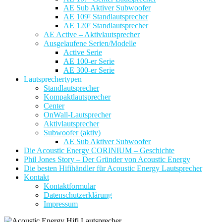
AE Sub Aktiver Subwoofer
AE 109² Standlautsprecher
AE 120² Standlautsprecher
AE Active – Aktivlautsprecher
Ausgelaufene Serien/Modelle
Active Serie
AE 100-er Serie
AE 300-er Serie
Lautsprechertypen
Standlautsprecher
Kompaktlautsprecher
Center
OnWall-Lautsprecher
Aktivlautsprecher
Subwoofer (aktiv)
AE Sub Aktiver Subwoofer
Die Acoustic Energy CORINIUM – Geschichte
Phil Jones Story – Der Gründer von Acoustic Energy
Die besten Hifihändler für Acoustic Energy Lautsprecher
Kontakt
Kontaktformular
Datenschutzerklärung
Impressum