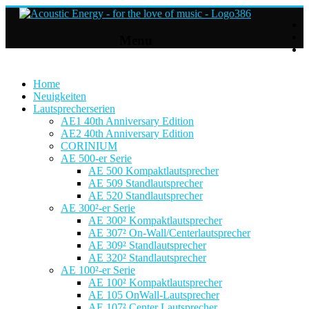
Acoustic
Menu
Energy
Hifi
Lautsprecher
Home
Neuigkeiten
Lautsprecherserien
For
AE1 40th Anniversary Edition
the
AE2 40th Anniversary Edition
love
CORINIUM
of
AE 500-er Serie
Music
AE 500 Kompaktlautsprecher
AE 509 Standlautsprecher
AE 520 Standlautsprecher
AE 300²-er Serie
AE 300² Kompaktlautsprecher
AE 307² On-Wall/Centerlautsprecher
AE 309² Standlautsprecher
AE 320² Standlautsprecher
AE 100²-er Serie
AE 100² Kompaktlautsprecher
AE 105 OnWall-Lautsprecher
AE 107² Center Lautsprecher