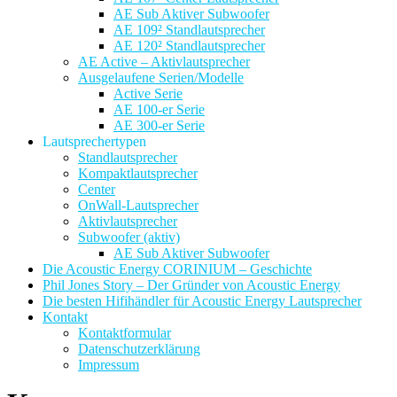
AE Sub Aktiver Subwoofer
AE 109² Standlautsprecher
AE 120² Standlautsprecher
AE Active – Aktivlautsprecher
Ausgelaufene Serien/Modelle
Active Serie
AE 100-er Serie
AE 300-er Serie
Lautsprechertypen
Standlautsprecher
Kompaktlautsprecher
Center
OnWall-Lautsprecher
Aktivlautsprecher
Subwoofer (aktiv)
AE Sub Aktiver Subwoofer
Die Acoustic Energy CORINIUM – Geschichte
Phil Jones Story – Der Gründer von Acoustic Energy
Die besten Hifihändler für Acoustic Energy Lautsprecher
Kontakt
Kontaktformular
Datenschutzerklärung
Impressum