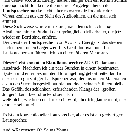
„Ich denke, Acoustic Energy hat seit einiger Zeit ein Identitätschaos
durchgemacht. Ich kenne die internen Angelegenheiten de
Lautsprechermarke
nicht, aber es waren die Produkte der
Vergangenheit aus der Sicht des Audiophilen, an die man sich
erinnert.
Diese Sichtweise wurde mir klarer, nachdem ich nach langer
Abstinenz mir ein Produkt der urprünglichen Mitarbeiter, die jetzt
wieder an Bord sind, anhörte.
Der Geist der
Lautsprecher
von Acoustic Energy ist das streben
nach einem hohen Gegenwert fürs Geld. Innovationen Im
Lautsprecherbau führen nicht zu einer höheren Mehrpreis.
Dieser Geist kommt im
Standlautsprecher
AE 509 klar zum
Ausdruck. Nachdem ich ein paar Stunden in einem bestimmten
System und einer bestimmten Hörumgebung gehört hatte, fand ich,
dass es ein großartiger Lautsprecher war, der aus neuen Materialien
als in den 90ern hergestellt wurde und doch seinem Stil treu bleibt.
Das Gefühl des schlanken, erfrischenden Klangs des „großen
Jungen“ kann beeindruckend sein. Ich
weiß nicht, wie hoch der Preis sein wird, aber ich glaube nicht, dass
er teuer sein wird.
Es ist ein konventioneller Lautsprecher, aber es ist ein großartiger
Lautsprecher.
Audio-Rezensent: Oh Seung Young