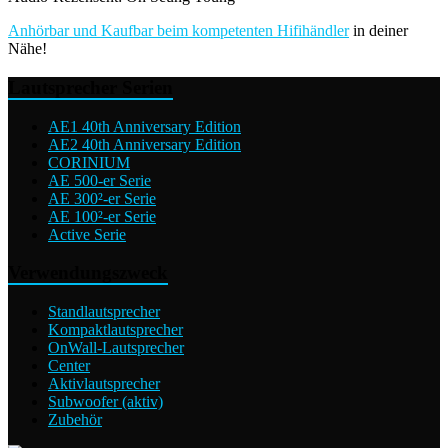
Anhörbar und Kaufbar beim kompetenten
Hifihändler
in deiner
Nähe!
Lautsprecher Serien
AE1 40th Anniversary Edition
AE2 40th Anniversary Edition
CORINIUM
AE 500-er Serie
AE 300²-er Serie
AE 100²-er Serie
Active Serie
Verwendungszweck
Standlautsprecher
Kompaktlautsprecher
OnWall-Lautsprecher
Center
Aktivlautsprecher
Subwoofer (aktiv)
Zubehör