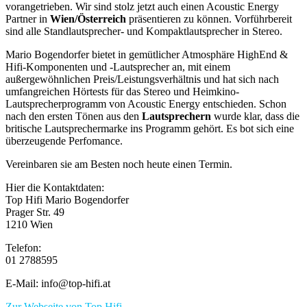
vorangetrieben. Wir sind stolz jetzt auch einen Acoustic Energy
Partner in
Wien/Österreich
präsentieren zu können. Vorführbereit
sind alle Standlautsprecher- und Kompaktlautsprecher in Stereo.
Mario Bogendorfer bietet in gemütlicher Atmosphäre HighEnd &
Hifi-Komponenten und -Lautsprecher an, mit einem
außergewöhnlichen Preis/Leistungsverhältnis und hat sich nach
umfangreichen Hörtests für das Stereo und Heimkino-
Lautsprecherprogramm von Acoustic Energy entschieden. Schon
nach den ersten Tönen aus den
Lautsprechern
wurde klar, dass die
britische Lautsprechermarke ins Programm gehört. Es bot sich eine
überzeugende Perfomance.
Vereinbaren sie am Besten noch heute einen Termin.
Hier die Kontaktdaten:
Top Hifi Mario Bogendorfer
Prager Str. 49
1210 Wien
Telefon:
01 2788595
E-Mail: info@top-hifi.at
Zur Webseite von Top Hifi