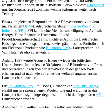
zog Acoustic Energy 1994 in ein neues Gebäude, 100 Meilen
westlich von London, in die historische Cotswold-Stadt
Cirencester
um. Im Sommer 2021 zog man wenige Kilometer weiter nach
Tetbury.
Etwa zum gleichen Zeitpunkt erhielt AE Investitionen vom dem
malaysischen
OEM
-Lautsprecherhersteller
Formosa Prosonic
Industries (FPI)
. FPI kaufte eine Mehrheitsbeteiligung an Acoustic
Energy. Diese finanzielle Unterstützung und
Produktionspartnerschaft ermöglichte es AE in die Lautsprecher
Einstiegsklasse zu expandieren, sowie später das das Portfolio auch
um Elektronik Produkte wie
Bluetooth (TM)
– Lautsprecher und
WiFi-Internetradio zu erweitern.
Anfang 1987 wurde Acoustic Energy wieder ein britisches
Unternehmen. In den letzten 30 Jahren hat AE hunderte von Preisen
und Auszeichnungen von der
Hifi
-Presse in der ganzen Welt
erhalten und ist nach wie vor eines der weltweit angesehensten
Lautsprecherhersteller.
Die
Phil-Jones-Story
: Phil Jones, Gründer von
Acoustic Energy
,
erzählt uns in seinen eigenen Worten, wie und warum er in das
Lautsprecherdesign eingestiegen ist und nicht den legendären
AE1
-
Lautsprecher erfindet….
Anhörbar und Kaufbar, wie bei uns selbstverständlich, beim