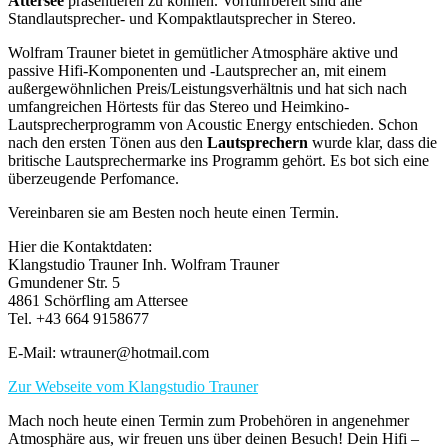
Attersee
präsentieren zu können. Vorführbereit sind alle
Standlautsprecher- und Kompaktlautsprecher in Stereo.
Wolfram Trauner bietet in gemütlicher Atmosphäre aktive und
passive Hifi-Komponenten und -Lautsprecher an, mit einem
außergewöhnlichen Preis/Leistungsverhältnis und hat sich nach
umfangreichen Hörtests für das Stereo und Heimkino-
Lautsprecherprogramm von Acoustic Energy entschieden. Schon
nach den ersten Tönen aus den
Lautsprechern
wurde klar, dass die
britische Lautsprechermarke ins Programm gehört. Es bot sich eine
überzeugende Perfomance.
Vereinbaren sie am Besten noch heute einen Termin.
Hier die Kontaktdaten:
Klangstudio Trauner Inh. Wolfram Trauner
Gmundener Str. 5
4861 Schörfling am Attersee
Tel. +43 664 9158677
E-Mail: wtrauner@hotmail.com
Zur Webseite vom Klangstudio Trauner
Mach noch heute einen Termin zum Probehören in angenehmer
Atmosphäre aus, wir freuen uns über deinen Besuch! Dein Hifi –