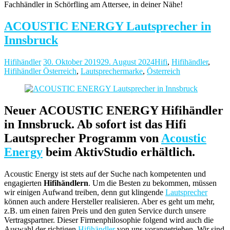
Fachhändler in Schörfling am Attersee, in deiner Nähe!
ACOUSTIC ENERGY Lautsprecher in
Innsbruck
Hifihändler
30. Oktober 2019
29. August 2024
Hifi
,
Hifihändler
,
Hifihändler Österreich
,
Lautsprechermarke
,
Österreich
Neuer ACOUSTIC ENERGY Hifihändler
in Innsbruck. Ab sofort ist das Hifi
Lautsprecher Programm von
Acoustic
Energy
beim AktivStudio erhältlich.
Acoustic Energy ist stets auf der Suche nach kompetenten und
engagierten
Hifihändlern
. Um die Besten zu bekommen, müssen
wir einigen Aufwand treiben, denn gut klingende
Lautsprecher
können auch andere Hersteller realisieren. Aber es geht um mehr,
z.B. um einen fairen Preis und den guten Service durch unsere
Vertragspartner. Dieser Firmenphilosophie folgend wird auch die
Auswahl der richtigen
Hifihändler
von uns vorangetrieben. Wir sind