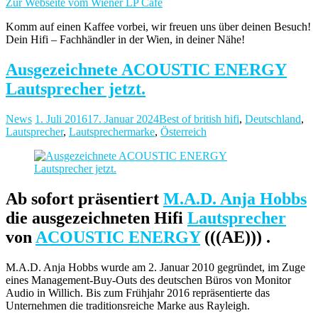
Zur Webseite vom Wiener LP Café
Komm auf einen Kaffee vorbei, wir freuen uns über deinen Besuch!
Dein Hifi – Fachhändler in der Wien, in deiner Nähe!
Ausgezeichnete ACOUSTIC ENERGY
Lautsprecher jetzt.
News
1. Juli 2016
17. Januar 2024
Best of british hifi
,
Deutschland
,
Lautsprecher
,
Lautsprechermarke
,
Österreich
Ab sofort präsentiert
M.A.D. Anja Hobbs
die ausgezeichneten Hifi
Lautsprecher
von
ACOUSTIC ENERGY
(((AE))) .
M.A.D. Anja Hobbs wurde am 2. Januar 2010 gegründet, im Zuge
eines Management-Buy-Outs des deutschen Büros von Monitor
Audio in Willich. Bis zum Frühjahr 2016 repräsentierte das
Unternehmen die traditionsreiche Marke aus Rayleigh.