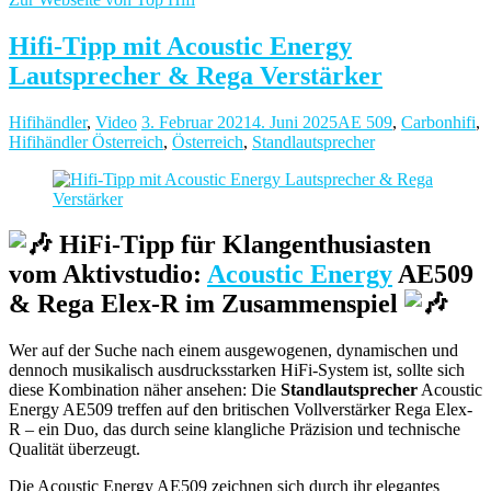
Hifi-Tipp mit Acoustic Energy
Lautsprecher & Rega Verstärker
Hifihändler
,
Video
3. Februar 2021
4. Juni 2025
AE 509
,
Carbonhifi
,
Hifihändler Österreich
,
Österreich
,
Standlautsprecher
HiFi-Tipp für Klangenthusiasten
vom Aktivstudio:
Acoustic Energy
AE509
& Rega Elex-R im Zusammenspiel
Wer auf der Suche nach einem ausgewogenen, dynamischen und
dennoch musikalisch ausdrucksstarken HiFi-System ist, sollte sich
diese Kombination näher ansehen: Die
Standlautsprecher
Acoustic
Energy AE509 treffen auf den britischen Vollverstärker Rega Elex-
R – ein Duo, das durch seine klangliche Präzision und technische
Qualität überzeugt.
Die Acoustic Energy AE509 zeichnen sich durch ihr elegantes