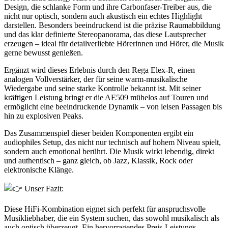
Design, die schlanke Form und ihre Carbonfaser-Treiber aus, die
nicht nur optisch, sondern auch akustisch ein echtes Highlight
darstellen. Besonders beeindruckend ist die präzise Raumabbildung
und das klar definierte Stereopanorama, das diese Lautsprecher
erzeugen – ideal für detailverliebte Hörerinnen und Hörer, die Musik
gerne bewusst genießen.
Ergänzt wird dieses Erlebnis durch den Rega Elex-R, einen
analogen Vollverstärker, der für seine warm-musikalische
Wiedergabe und seine starke Kontrolle bekannt ist. Mit seiner
kräftigen Leistung bringt er die AE509 mühelos auf Touren und
ermöglicht eine beeindruckende Dynamik – von leisen Passagen bis
hin zu explosiven Peaks.
Das Zusammenspiel dieser beiden Komponenten ergibt ein
audiophiles Setup, das nicht nur technisch auf hohem Niveau spielt,
sondern auch emotional berührt. Die Musik wirkt lebendig, direkt
und authentisch – ganz gleich, ob Jazz, Klassik, Rock oder
elektronische Klänge.
Unser Fazit:
Diese HiFi-Kombination eignet sich perfekt für anspruchsvolle
Musikliebhaber, die ein System suchen, das sowohl musikalisch als
auch optisch überzeugt. Ein hervorragendes Preis-Leistungs-