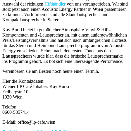
Auswahl der richtigen
Hifihändler
von uns vorangetrieben. Wir sind
stolz jetzt auch einen Acoustic Energy Partner in
Wien
präsentieren
zu können. Vorführbereit sind alle Standlautsprecher- und
Kompaktlautsprecher in Stereo.
Kay Burki bietet in gemütlicher Atmosphäre Vinyl & Hifi-
Komponenten und -Lautsprecher an, mit einem außergewöhnlichen
Preis/Leistungsverhältnis und hat sich nach umfangreichen Hörtests
für das Stereo und Heimkino-Lautsprecherprogramm von Acoustic
Energy entschieden. Schon nach den ersten Tönen aus den
Lautsprechern
wurde klar, dass die britische Lautsprechermarke
ins Programm gehört. Es bot sich eine überzeugende Perfomance.
Vereinbaren sie am Besten noch heute einen Termin.
Hier die Kontaktdaten:
Wiener LP Café Inhaber: Kay Burki
Erdbergstr. 10
1030 Wien
Telefon:
0660-5857414
E-Mail: office@lp-cafe.wien