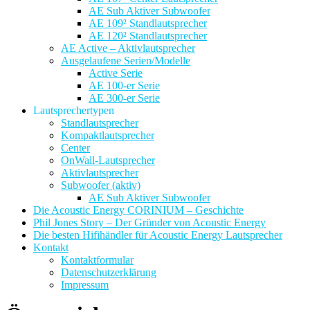
AE Sub Aktiver Subwoofer
AE 109² Standlautsprecher
AE 120² Standlautsprecher
AE Active – Aktivlautsprecher
Ausgelaufene Serien/Modelle
Active Serie
AE 100-er Serie
AE 300-er Serie
Lautsprechertypen
Standlautsprecher
Kompaktlautsprecher
Center
OnWall-Lautsprecher
Aktivlautsprecher
Subwoofer (aktiv)
AE Sub Aktiver Subwoofer
Die Acoustic Energy CORINIUM – Geschichte
Phil Jones Story – Der Gründer von Acoustic Energy
Die besten Hifihändler für Acoustic Energy Lautsprecher
Kontakt
Kontaktformular
Datenschutzerklärung
Impressum