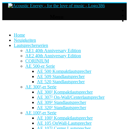
Acoustic
Menu
Energy
Hifi
Lautsprecher
Home
Neuigkeiten
Lautsprecherserien
For
AE1 40th Anniversary Edition
the
AE2 40th Anniversary Edition
love
CORINIUM
of
AE 500-er Serie
Music
AE 500 Kompaktlautsprecher
AE 509 Standlautsprecher
AE 520 Standlautsprecher
AE 300²-er Serie
AE 300² Kompaktlautsprecher
AE 307² On-Wall/Centerlautsprecher
AE 309² Standlautsprecher
AE 320² Standlautsprecher
AE 100²-er Serie
AE 100² Kompaktlautsprecher
AE 105 OnWall-Lautsprecher
AE 107² Center Lautsprecher