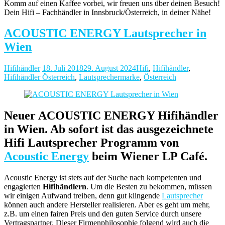
Komm auf einen Kaffee vorbei, wir freuen uns über deinen Besuch!
Dein Hifi – Fachhändler in Innsbruck/Österreich, in deiner Nähe!
ACOUSTIC ENERGY Lautsprecher in
Wien
Hifihändler
18. Juli 2018
29. August 2024
Hifi
,
Hifihändler
,
Hifihändler Österreich
,
Lautsprechermarke
,
Österreich
Neuer ACOUSTIC ENERGY Hifihändler
in Wien. Ab sofort ist das ausgezeichnete
Hifi Lautsprecher Programm von
Acoustic Energy
beim Wiener LP Café.
Acoustic Energy ist stets auf der Suche nach kompetenten und
engagierten
Hifihändlern
. Um die Besten zu bekommen, müssen
wir einigen Aufwand treiben, denn gut klingende
Lautsprecher
können auch andere Hersteller realisieren. Aber es geht um mehr,
z.B. um einen fairen Preis und den guten Service durch unsere
Vertragspartner. Dieser Firmenphilosophie folgend wird auch die