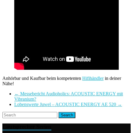
Anhörbar und Kaufbar beim kompetenten
Hifihändler
in deiner
Nähe!
←
Messebericht Audioholics: ACOUSTIC ENERGY mit
Vibranium?
Lobenswerte Juwel – ACOUSTIC ENERGY AE 520
→
Lautsprecher Serien