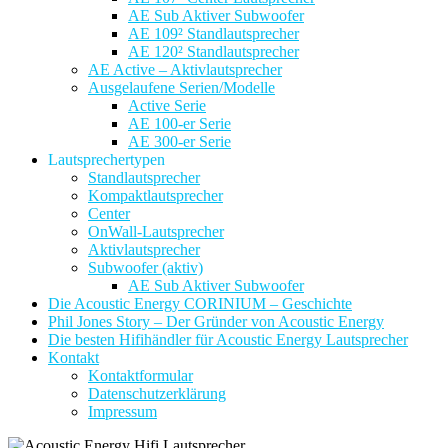
AE Sub Aktiver Subwoofer
AE 109² Standlautsprecher
AE 120² Standlautsprecher
AE Active – Aktivlautsprecher
Ausgelaufene Serien/Modelle
Active Serie
AE 100-er Serie
AE 300-er Serie
Lautsprechertypen
Standlautsprecher
Kompaktlautsprecher
Center
OnWall-Lautsprecher
Aktivlautsprecher
Subwoofer (aktiv)
AE Sub Aktiver Subwoofer
Die Acoustic Energy CORINIUM – Geschichte
Phil Jones Story – Der Gründer von Acoustic Energy
Die besten Hifihändler für Acoustic Energy Lautsprecher
Kontakt
Kontaktformular
Datenschutzerklärung
Impressum