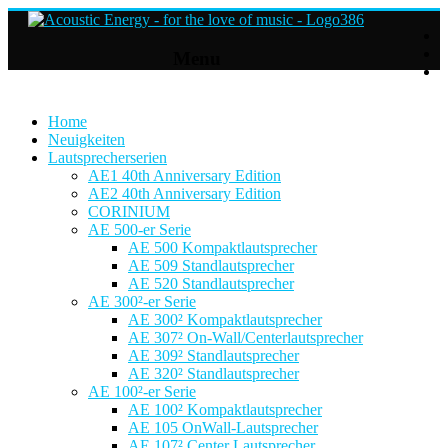
Acoustic
Menu
Energy
Hifi
Lautsprecher
Home
Neuigkeiten
Lautsprecherserien
For
AE1 40th Anniversary Edition
the
AE2 40th Anniversary Edition
love
CORINIUM
of
AE 500-er Serie
Music
AE 500 Kompaktlautsprecher
AE 509 Standlautsprecher
AE 520 Standlautsprecher
AE 300²-er Serie
AE 300² Kompaktlautsprecher
AE 307² On-Wall/Centerlautsprecher
AE 309² Standlautsprecher
AE 320² Standlautsprecher
AE 100²-er Serie
AE 100² Kompaktlautsprecher
AE 105 OnWall-Lautsprecher
AE 107² Center Lautsprecher