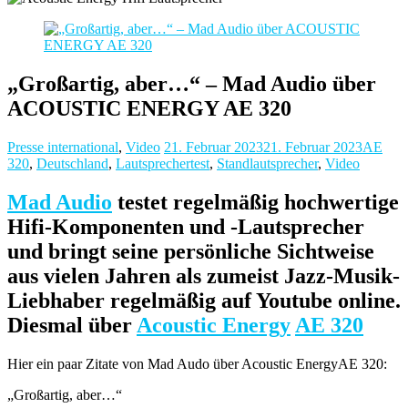
„Großartig, aber…“ – Mad Audio über
ACOUSTIC ENERGY AE 320
Presse international
,
Video
21. Februar 2023
21. Februar 2023
AE
320
,
Deutschland
,
Lautsprechertest
,
Standlautsprecher
,
Video
Mad Audio
testet regelmäßig hochwertige
Hifi-Komponenten und -Lautsprecher
und bringt seine persönliche Sichtweise
aus vielen Jahren als zumeist Jazz-Musik-
Liebhaber regelmäßig auf Youtube online.
Diesmal über
Acoustic Energy
AE 320
Hier ein paar Zitate von Mad Audo über Acoustic EnergyAE 320:
„Großartig, aber…“