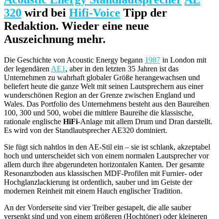
320
wird bei
Hifi-Voice
Tipp der
Redaktion. Wieder eine neue
Auszeichnung mehr.
Die Geschichte von Acoustic Energy begann
1987
in London mit
der legendären
AE1
, aber in den letzten 35 Jahren ist das
Unternehmen zu wahrhaft globaler Größe herangewachsen und
beliefert heute die ganze Welt mit seinen Lautsprechern aus einer
wunderschönen Region an der Grenze zwischen England und
Wales. Das Portfolio des Unternehmens besteht aus den Baureihen
100, 300 und 500, wobei die mittlere Baureihe die klassische,
rationale englische
HiFi
-Anlage mit allem Drum und Dran darstellt.
Es wird von der Standlautsprecher AE320 dominiert.
Sie fügt sich nahtlos in den AE-Stil ein – sie ist schlank, akzeptabel
hoch und unterscheidet sich von einem normalen Lautsprecher vor
allem durch ihre abgerundeten horizontalen Kanten. Der gesamte
Resonanzboden aus klassischen MDF-Profilen mit Furnier- oder
Hochglanzlackierung ist ordentlich, sauber und im Geiste der
modernen Reinheit mit einem Hauch englischer Tradition.
An der Vorderseite sind vier Treiber gestapelt, die alle sauber
versenkt sind und von einem größeren (Hochtöner) oder kleineren