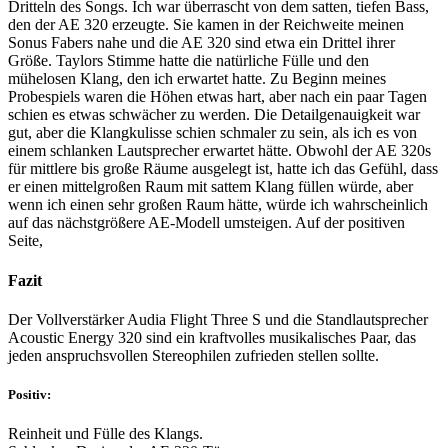
Dritteln des Songs. Ich war überrascht von dem satten, tiefen Bass,
den der AE 320 erzeugte. Sie kamen in der Reichweite meinen
Sonus Fabers nahe und die AE 320 sind etwa ein Drittel ihrer
Größe. Taylors Stimme hatte die natürliche Fülle und den
mühelosen Klang, den ich erwartet hatte. Zu Beginn meines
Probespiels waren die Höhen etwas hart, aber nach ein paar Tagen
schien es etwas schwächer zu werden. Die Detailgenauigkeit war
gut, aber die Klangkulisse schien schmaler zu sein, als ich es von
einem schlanken Lautsprecher erwartet hätte. Obwohl der AE 320s
für mittlere bis große Räume ausgelegt ist, hatte ich das Gefühl, dass
er einen mittelgroßen Raum mit sattem Klang füllen würde, aber
wenn ich einen sehr großen Raum hätte, würde ich wahrscheinlich
auf das nächstgrößere AE-Modell umsteigen. Auf der positiven
Seite,
Fazit
Der Vollverstärker Audia Flight Three S und die Standlautsprecher
Acoustic Energy 320 sind ein kraftvolles musikalisches Paar, das
jeden anspruchsvollen Stereophilen zufrieden stellen sollte.
Positiv:
Reinheit und Fülle des Klangs.