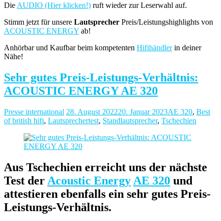
Die
AUDIO (Hier klicken!)
ruft wieder zur Leserwahl auf.
Stimm jetzt für unsere
Lautsprecher
Preis/Leistungshighlights von
ACOUSTIC ENERGY
ab!
Anhörbar und Kaufbar beim kompetenten
Hifihändler
in deiner
Nähe!
Sehr gutes Preis-Leistungs-Verhältnis:
ACOUSTIC ENERGY AE 320
Presse international
28. August 2022
20. Januar 2023
AE 320
,
Best
of british hifi
,
Lautsprechertest
,
Standlautsprecher
,
Tschechien
Aus Tschechien erreicht uns der nächste
Test der
Acoustic Energy
AE 320
und
attestieren ebenfalls ein sehr gutes Preis-
Leistungs-Verhältnis.