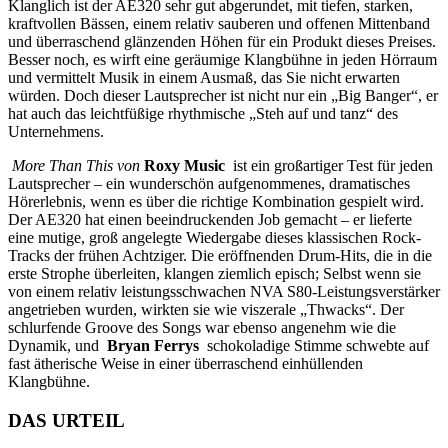
Klanglich ist der AE320 sehr gut abgerundet, mit tiefen, starken,
kraftvollen Bässen, einem relativ sauberen und offenen Mittenband
und überraschend glänzenden Höhen für ein Produkt dieses Preises.
Besser noch, es wirft eine geräumige Klangbühne in jeden Hörraum
und vermittelt Musik in einem Ausmaß, das Sie nicht erwarten
würden. Doch dieser Lautsprecher ist nicht nur ein „Big Banger“, er
hat auch das leichtfüßige rhythmische „Steh auf und tanz“ des
Unternehmens.
More Than This von
Roxy Music
ist ein großartiger Test für jeden
Lautsprecher – ein wunderschön aufgenommenes, dramatisches
Hörerlebnis, wenn es über die richtige Kombination gespielt wird.
Der AE320 hat einen beeindruckenden Job gemacht – er lieferte
eine mutige, groß angelegte Wiedergabe dieses klassischen Rock-
Tracks der frühen Achtziger. Die eröffnenden Drum-Hits, die in die
erste Strophe überleiten, klangen ziemlich episch; Selbst wenn sie
von einem relativ leistungsschwachen NVA S80-Leistungsverstärker
angetrieben wurden, wirkten sie wie viszerale „Thwacks“. Der
schlurfende Groove des Songs war ebenso angenehm wie die
Dynamik, und
Bryan Ferrys
schokoladige Stimme schwebte auf
fast ätherische Weise in einer überraschend einhüllenden
Klangbühne.
DAS URTEIL