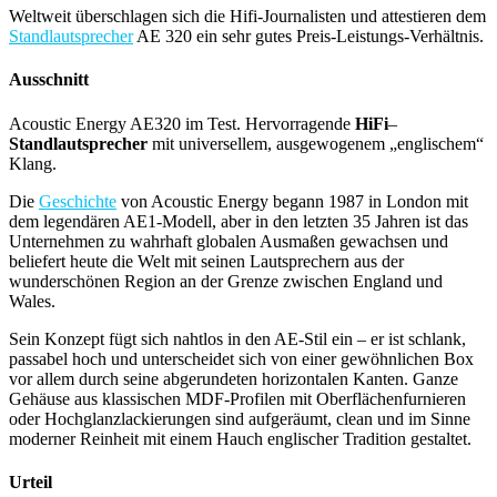
Weltweit überschlagen sich die Hifi-Journalisten und attestieren dem
Standlautsprecher
AE 320 ein sehr gutes Preis-Leistungs-Verhältnis.
Ausschnitt
Acoustic Energy AE320 im Test. Hervorragende
HiFi
–
Standlautsprecher
mit universellem, ausgewogenem „englischem“
Klang.
Die
Geschichte
von Acoustic Energy begann 1987 in London mit
dem legendären AE1-Modell, aber in den letzten 35 Jahren ist das
Unternehmen zu wahrhaft globalen Ausmaßen gewachsen und
beliefert heute die Welt mit seinen Lautsprechern aus der
wunderschönen Region an der Grenze zwischen England und
Wales.
Sein Konzept fügt sich nahtlos in den AE-Stil ein – er ist schlank,
passabel hoch und unterscheidet sich von einer gewöhnlichen Box
vor allem durch seine abgerundeten horizontalen Kanten. Ganze
Gehäuse aus klassischen MDF-Profilen mit Oberflächenfurnieren
oder Hochglanzlackierungen sind aufgeräumt, clean und im Sinne
moderner Reinheit mit einem Hauch englischer Tradition gestaltet.
Urteil