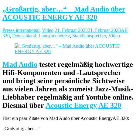
„Großartig, aber…“ – Mad Audio über
ACOUSTIC ENERGY AE 320
Presse international
,
Video
21. Februar 2023
21. Februar 2023
AE
320
,
Deutschland
,
Lautsprechertest
,
Standlautsprecher
,
Video
Mad Audio
testet regelmäßig hochwertige
Hifi-Komponenten und -Lautsprecher
und bringt seine persönliche Sichtweise
aus vielen Jahren als zumeist Jazz-Musik-
Liebhaber regelmäßig auf Youtube online.
Diesmal über
Acoustic Energy
AE 320
Hier ein paar Zitate von Mad Audo über Acoustic EnergyAE 320:
„Großartig, aber…“