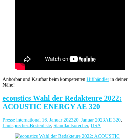
Anhörbar und Kaufbar beim kompetenten
Hifihändler
in deiner
Nähe!
ecoustics Wahl der Redakteure 2022:
ACOUSTIC ENERGY AE 320
Presse international
16. Januar 2023
20. Januar 2023
AE 320
,
Lautsprecher-Bestenliste
,
Standlautsprecher
,
USA