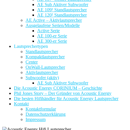
AE Sub Aktiver Subwoofer
AE 109² Standlautsprecher
AE 120² Standlautsprecher
AE Active – Aktivlautsprecher
Ausgelaufene Serien/Modelle
Active Serie
AE 100-er Serie
AE 300-er Serie
Lautsprechertypen
Standlautsprecher
Kompaktlautsprecher
Center
OnWall-Lautsprecher
Aktivlautsprecher
Subwoofer (aktiv)
AE Sub Aktiver Subwoofer
Die Acoustic Energy CORINIUM – Geschichte
Phil Jones Story – Der Gründer von Acoustic Energy
Die besten Hifihändler für Acoustic Energy Lautsprecher
Kontakt
Kontaktformular
Datenschutzerklärung
Impressum