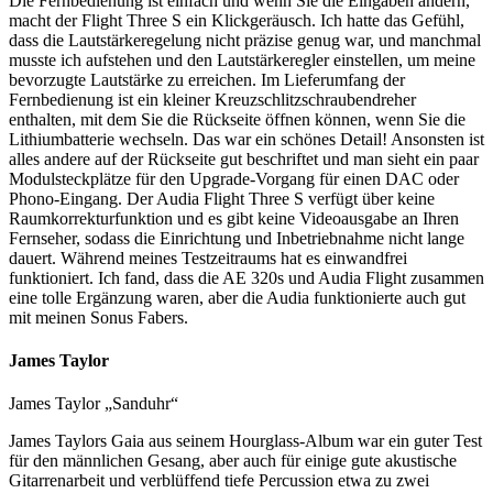
Die Fernbedienung ist einfach und wenn Sie die Eingaben ändern,
macht der Flight Three S ein Klickgeräusch. Ich hatte das Gefühl,
dass die Lautstärkeregelung nicht präzise genug war, und manchmal
musste ich aufstehen und den Lautstärkeregler einstellen, um meine
bevorzugte Lautstärke zu erreichen. Im Lieferumfang der
Fernbedienung ist ein kleiner Kreuzschlitzschraubendreher
enthalten, mit dem Sie die Rückseite öffnen können, wenn Sie die
Lithiumbatterie wechseln. Das war ein schönes Detail! Ansonsten ist
alles andere auf der Rückseite gut beschriftet und man sieht ein paar
Modulsteckplätze für den Upgrade-Vorgang für einen DAC oder
Phono-Eingang. Der Audia Flight Three S verfügt über keine
Raumkorrekturfunktion und es gibt keine Videoausgabe an Ihren
Fernseher, sodass die Einrichtung und Inbetriebnahme nicht lange
dauert. Während meines Testzeitraums hat es einwandfrei
funktioniert. Ich fand, dass die AE 320s und Audia Flight zusammen
eine tolle Ergänzung waren, aber die Audia funktionierte auch gut
mit meinen Sonus Fabers.
James Taylor
James Taylor „Sanduhr“
James Taylors Gaia aus seinem Hourglass-Album war ein guter Test
für den männlichen Gesang, aber auch für einige gute akustische
Gitarrenarbeit und verblüffend tiefe Percussion etwa zu zwei