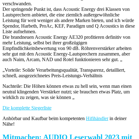
verschwanden.
Der springende Punkt ist, dass Acoustic Energy drei Klassen von
Lautsprechern anbietet, die eine ziemlich außergewöhnliche
Leistung für weit weniger als andere Marken bieten, und ich würde
Spendor, Harbeth, ProAc, KEF, Paradigm und Q Acoustics in diese
Liste aufnehmen.
Die brandneuen Acoustic Energy AE320 profitieren definitiv von
mehr Leistung, selbst bei ihrer großzügigen
Empfindlichkeitsbewertung von 90 dB. Röhrenverstärker arbeiten
sehr gut mit den Acoustic Energy-Lautsprechern zusammen, aber
auch Naim, Arcam, NAD und Rotel funktionieren sehr gut. „
„Vorteile: Solide Verarbeitungsqualität, Transparenz, detailliert,
schnell, ausgezeichnetes Preis-Leistungs-Verhältnis
Nachteile: Die Höhen können etwas zu hell sein, wenn man einen
neutral klingenden Verstärker nutzt; sie brauchen etwas Platz, um
wirklich zu zeigen, was sie können „
Die komplette Siegerliste
Anhörbar und Kaufbar beim kompetenten
Hifihändler
in deiner
Nähe!
Mitmachen: AUDIO Leserwahl 2023 mit