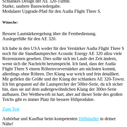
Schlankes Design der AE 320-Türme.
Starke, saubere Basswiedergabe.
Modularer Upgrade-Pfad für den Audia Flight Three S.
Wünsche:
Bessere Lautstärkeregelung über die Fernbedienung.
Auslegerfüße für den AE 320.
Ich habe in den USA weder für den Verstärker Audia Flight Three S
noch für die Standlautsprecher Acoustic Energy AE 320 allzu viele
Rezensionen gesehen. Dies sollte sich im Laufe der Zeit ändern,
wenn sich die Nachricht herumspricht. Ich fand, dass der Audia
Flight Three S einem Röhrenvorverstärker am nächsten kommt,
allerdings ohne Röhren. Der Klang war weich und fein detailliert.
Mir gefielen die Größe und der Klang der schlanken AE 320-Tower.
Ich bin gespannt auf die Lautsprecher der 500er-Serie, da ich sicher
bin, dass sie auf dem außergewöhnlichen Klang der 300er-Serie
aufbauen. Der Wettbewerb ist hart, aber auf dieser Seite des großen
Teichs gibt es immer Platz für bessere Hifiprodukte.
Zum Test
Anhörbar und Kaufbar beim kompetenten
Hifihändler
in deiner
Nähe!