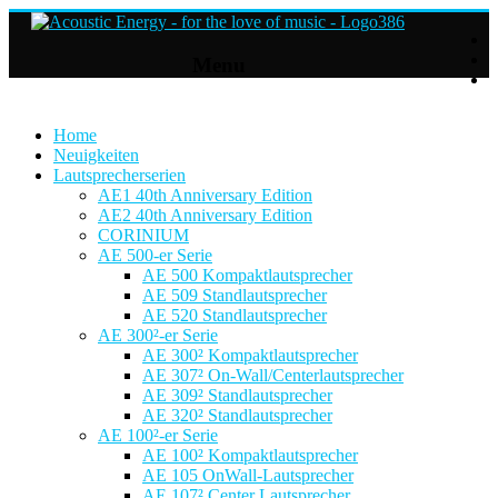
Acoustic
Menu
Energy
Hifi
Lautsprecher
Home
Neuigkeiten
Lautsprecherserien
For
AE1 40th Anniversary Edition
the
AE2 40th Anniversary Edition
love
CORINIUM
of
AE 500-er Serie
Music
AE 500 Kompaktlautsprecher
AE 509 Standlautsprecher
AE 520 Standlautsprecher
AE 300²-er Serie
AE 300² Kompaktlautsprecher
AE 307² On-Wall/Centerlautsprecher
AE 309² Standlautsprecher
AE 320² Standlautsprecher
AE 100²-er Serie
AE 100² Kompaktlautsprecher
AE 105 OnWall-Lautsprecher
AE 107² Center Lautsprecher