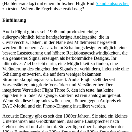
(Halbleiteranalog) mit einem britischen High-End-
Standlautsprecher
zu testen. Wären die Ergebnisse erstklassig?
Einführung
Audia Flight gibt es seit 1996 und produziert einige
außergewöhnlich feine handgefertigte Audiogeräte, die in
Civitavecchia, Italien, in der Nähe des Mittelmeers hergestellt
werden. Ihr neuerer Ansatz beim Schaltungsdesign ermöglicht eine
bessere Laststeuerung und höhere Reaktionsgeschwindigkeiten, die
ein genaueres Signal erzeugen als herkömmliche Designs. Ihr
ultimatives Ziel besteht darin, eine Möglichkeit zu finden, eine
Veränderung des eingehenden Signals zu verhindern, indem sie eine
Schaltung entwerfen, die auf dem weniger bekannten
Stromrückkopplungsansatz basiert. Audia Flight stellt derzeit
Vorverstärker, integrierte Verstärker und Verstärker her. Der
integrierte Verstärker Flight Three S, den ich teste, hat keine
digitalen Ein- oder Ausgänge, sondern ist rein analog aufgebaut.
Wenn Sie diese Upgrades wünschen, können gegen Aufpreis ein
DAC-Modul und ein Phono-Eingang installiert werden.
Acoustic Energy gibt es seit den 1980er Jahren. Sie sind ein kleines
Unternehmen aus Großbritannien, das seine Lautsprecher nach
Gehör entwirft und abstimmt. Sie verfügen über Lautsprecher der
100er-Einstiegsserie, der 300er-Serie und der 500er-Serie der oberen