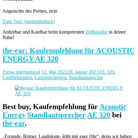
Angesichts des Preises, nein
Zum Test! (niederländisch)
Anhörbar und Kaufbar beim kompetenten
Hifihändler
in deiner
Nähe!
the-ear: Kaufempfehlung für ACOUSTIC
ENERGY AE 320
Presse international
12. Mai 2022
20. Januar 2023
AE 320
,
Großbritannien
,
Lautsprechertest
,
Standlautsprecher
Best buy, Kaufempfehlung für
Acoustic
Energy
Standlautsprecher
AE 320
bei
the-ear
.
„Freunde, Römer, Landsleute, leiht mir euer Ohr“, denn wir haben