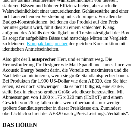
und die daraus resultierende Wahrscheinlichkeit von tieferen,
stärkeren Bässen und höherer Effizienz bieten, aber auch die
Wahrscheinlichkeit einer unzureichenden Gehäusestärke und einer
nicht ausreichenden Verstrebung mit sich bringen. Vor allem bei
Budget-Konstruktionen, bei denen das Produkt auf den Preis
herunter gebaut wird, führt dies zu einem schlechten Klang
aufgrund des Abfalls der Steifigkeit und Torsionsfestigkeit der Box.
Es sorgt für aufgeblähte Bässe und matschige Mitten im Vergleich
zu kleineren
Kompaktlautsprecher
der gleichen Konstruktion mit
identischen Antriebseinheiten.
Also gibt der
Lautsprecher
Herr, und er nimmt weg. Die
Herausforderung für Designer wie Matt Spandl und James Luce von
Acoustic Energy besteht darin, die Vorteile zu maximieren und die
Nachteile zu minimieren, wenn sie große Standlautsprecher bauen.
Bei Produkten für 1.990 US-Dollar wie dem AE320, den Sie hier
sehen, ist es noch schwieriger – da es nicht billig ist, eine starke,
steife Box in einer so großen Größe wie dieser herzustellen. Mit
Abmessungen von 1.000 x 175 x 320 mm (HxBxT) und einem
Gewicht von 26 kg fallen mir – wenn überhaupt – nur wenige
größere Standlautsprecher in dieser Preisklasse ein. Zumindest
oberflächlich schreit der AE320 nach „Preis-Leistungs-Verhältnis“.
DAS HÖREN