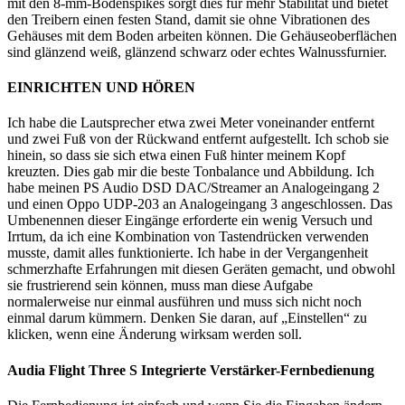
mit den 8-mm-Bodenspikes sorgt dies für mehr Stabilität und bietet
den Treibern einen festen Stand, damit sie ohne Vibrationen des
Gehäuses mit dem Boden arbeiten können. Die Gehäuseoberflächen
sind glänzend weiß, glänzend schwarz oder echtes Walnussfurnier.
EINRICHTEN UND HÖREN
Ich habe die Lautsprecher etwa zwei Meter voneinander entfernt
und zwei Fuß von der Rückwand entfernt aufgestellt. Ich schob sie
hinein, so dass sie sich etwa einen Fuß hinter meinem Kopf
kreuzten. Dies gab mir die beste Tonbalance und Abbildung. Ich
habe meinen PS Audio DSD DAC/Streamer an Analogeingang 2
und einen Oppo UDP-203 an Analogeingang 3 angeschlossen. Das
Umbenennen dieser Eingänge erforderte ein wenig Versuch und
Irrtum, da ich eine Kombination von Tastendrücken verwenden
musste, damit alles funktionierte. Ich habe in der Vergangenheit
schmerzhafte Erfahrungen mit diesen Geräten gemacht, und obwohl
sie frustrierend sein können, muss man diese Aufgabe
normalerweise nur einmal ausführen und muss sich nicht noch
einmal darum kümmern. Denken Sie daran, auf „Einstellen“ zu
klicken, wenn eine Änderung wirksam werden soll.
Audia Flight Three S Integrierte Verstärker-Fernbedienung