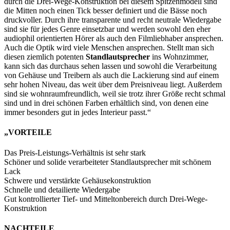
durch die Drei-Wege-Konstruktion bei diesem Spitzenmodell sind
die Mitten noch einen Tick besser definiert und die Bässe noch
druckvoller. Durch ihre transparente und recht neutrale Wiedergabe
sind sie für jedes Genre einsetzbar und werden sowohl den eher
audiophil orientierten Hörer als auch den Filmliebhaber ansprechen.
Auch die Optik wird viele Menschen ansprechen. Stellt man sich
diesen ziemlich potenten
Standlautsprecher
ins Wohnzimmer,
kann sich das durchaus sehen lassen und sowohl die Verarbeitung
von Gehäuse und Treibern als auch die Lackierung sind auf einem
sehr hohen Niveau, das weit über dem Preisniveau liegt. Außerdem
sind sie wohnraumfreundlich, weil sie trotz ihrer Größe recht schmal
sind und in drei schönen Farben erhältlich sind, von denen eine
immer besonders gut in jedes Interieur passt.“
„VORTEILE
Das Preis-Leistungs-Verhältnis ist sehr stark
Schöner und solide verarbeiteter Standlautsprecher mit schönem
Lack
Schwere und verstärkte Gehäusekonstruktion
Schnelle und detailierte Wiedergabe
Gut kontrollierter Tief- und Mitteltonbereich durch Drei-Wege-
Konstruktion
NACHTEILE