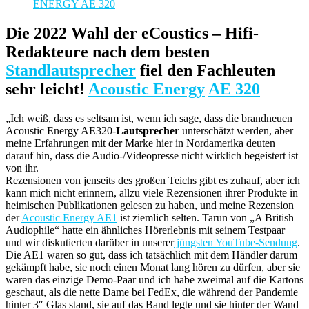
Die 2022 Wahl der eCoustics – Hifi-
Redakteure nach dem besten
Standlautsprecher
fiel den Fachleuten
sehr leicht!
Acoustic Energy
AE 320
„Ich weiß, dass es seltsam ist, wenn ich sage, dass die brandneuen
Acoustic Energy AE320-
Lautsprecher
unterschätzt werden, aber
meine Erfahrungen mit der Marke hier in Nordamerika deuten
darauf hin, dass die Audio-/Videopresse nicht wirklich begeistert ist
von ihr.
Rezensionen von jenseits des großen Teichs gibt es zuhauf, aber ich
kann mich nicht erinnern, allzu viele Rezensionen ihrer Produkte in
heimischen Publikationen gelesen zu haben, und meine Rezension
der
Acoustic Energy AE1
ist ziemlich selten. Tarun von „A British
Audiophile“ hatte ein ähnliches Hörerlebnis mit seinem Testpaar
und wir diskutierten darüber in unserer
jüngsten YouTube-Sendung
.
Die AE1 waren so gut, dass ich tatsächlich mit dem Händler darum
gekämpft habe, sie noch einen Monat lang hören zu dürfen, aber sie
waren das einzige Demo-Paar und ich habe zweimal auf die Kartons
geschaut, als die nette Dame bei FedEx, die während der Pandemie
hinter 3″ Glas stand, sie auf das Band legte und sie hinter der Wand