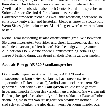
Preisklasse. Das Unternehmen konzentriert sich mehr auf das
Zweikanal-Erlebnis, stellt aber auch Center-Kanal-Lautsprecher und
Subwoofer her. Sie sind dafür bekannt, dass sie die
Lautsprechermodelle nicht alle zwei Jahre wechseln, aber wenn sie
ein Produkt entwerfen und herstellen, bleibt es lange in Produktion.
Wenn Sie es gleich beim ersten Mal richtig entwerfen, warum dann
basteln?
Meine Herausforderung ist also offensichtlich groß. Wie bewerten
Sie einen integrierten Verstärker und einen Lautsprecher, den Sie
noch nie zuvor ausprobiert haben? Welches trägt zum gesamten
Audioerlebnis bei? Meine andere Herausforderung beim Flight
Three S bestand darin, das streng analoge Design zu überwinden.
Acoustic Energy AE 320 Standlautsprecher
Die Standlautsprecher Acoustic Energy AE 320 sind ein
ausgesprochen kompaktes, schlankes Lautsprechersystem mit
abgerundeten Ecken, die an Q Audio-Lautsprecher erinnern. Sie
gehören zu den schlanksten
Lautsprechern
, die ich je getestet
habe, und manche finden das vielleicht ansprechend. Sie werden mit
Bodenspikes geliefert, aber aufgrund ihrer schlanken Beschaffenheit
dachte ich, sie hätten von Auslegerfüßen profitieren können. Sie
sind schwer. Denken Sie also daran, wenn Sie kleine Kinder oder