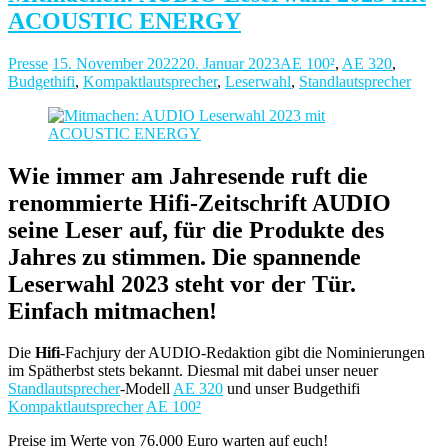
ACOUSTIC ENERGY
Presse
15. November 2022
20. Januar 2023
AE 100²
,
AE 320
,
Budgethifi
,
Kompaktlautsprecher
,
Leserwahl
,
Standlautsprecher
Wie immer am Jahresende ruft die
renommierte Hifi-Zeitschrift AUDIO
seine Leser auf, für die Produkte des
Jahres zu stimmen. Die spannende
Leserwahl 2023 steht vor der Tür.
Einfach mitmachen!
Die
Hifi
-Fachjury der AUDIO-Redaktion gibt die Nominierungen
im Spätherbst stets bekannt. Diesmal mit dabei unser neuer
Standlautsprecher
-Modell
AE 320
und unser Budgethifi
Kompaktlautsprecher
AE 100²
Preise im Werte von 76.000 Euro warten auf euch!