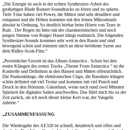
„Die Energie ist auch in der echten Synthesizer-Arbeit des
großartigen Blade Runner-Soundtracks zu hören und zu spüren.
Tiefe Töne haben viel Power, die Mitten sind sehr detailliert und
entspannt und die Höhen kommen mit den feinen Mikrodetails
absolut in Ordnung. So deutlich hörbar beim Hören von Tears in
Rain . Der Regen im Intro mit der charakteristischen und noch
jungen Stimme von Rutger Hauer klingt realistisch. Die folgenden
Synthesizer-Sounds kommen sehr weit in den Raum und sind
bewegend schön und erinnern mich an diese berühmte Szene aus
dem Ridley-Scott-Film.“
„Persönlicher Favorit ist das Album Antarctica . Schon bei den
ersten Klängen des ersten Tracks „Theme From Antarctica “ ist die
Kontrolle und Definition in den Bässen und Mitten offensichtlich.
Die Paukenklänge, die elektronischen Claps, die Basslines klingen
schön definiert mit viel Textur und kommen mit viel Punch und
Druck in den Hörraum. Gänsehaut, wenn nach rund zwei Minuten
Spielzeit die digitalen Saiten anschwellen. Das führt mich bis zu der
Zeit zurück, als ich noch dieser kleine Kerl war, der Vangelis
zuhörte.“
„ZUSAMMENFASSUNG
Die Wiedergabe des AE320 ist schnell, detailreich und offen und