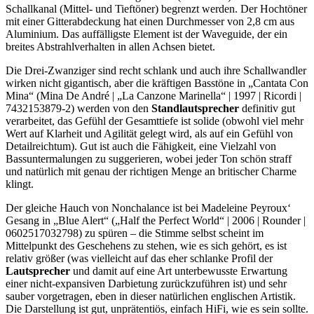
Schallkanal (Mittel- und Tieftöner) begrenzt werden. Der Hochtöner
mit einer Gitterabdeckung hat einen Durchmesser von 2,8 cm aus
Aluminium. Das auffälligste Element ist der Waveguide, der ein
breites Abstrahlverhalten in allen Achsen bietet.
Die Drei-Zwanziger sind recht schlank und auch ihre Schallwandler
wirken nicht gigantisch, aber die kräftigen Basstöne in „Cantata Con
Mina“ (Mina De André | „La Canzone Marinella“ | 1997 | Ricordi |
7432153879-2) werden von den
Standlautsprecher
definitiv gut
verarbeitet, das Gefühl der Gesamttiefe ist solide (obwohl viel mehr
Wert auf Klarheit und Agilität gelegt wird, als auf ein Gefühl von
Detailreichtum). Gut ist auch die Fähigkeit, eine Vielzahl von
Bassuntermalungen zu suggerieren, wobei jeder Ton schön straff
und natürlich mit genau der richtigen Menge an britischer Charme
klingt.
Der gleiche Hauch von Nonchalance ist bei Madeleine Peyroux‘
Gesang in „Blue Alert“ („Half the Perfect World“ | 2006 | Rounder |
0602517032798) zu spüren – die Stimme selbst scheint im
Mittelpunkt des Geschehens zu stehen, wie es sich gehört, es ist
relativ größer (was vielleicht auf das eher schlanke Profil der
Lautsprecher
und damit auf eine Art unterbewusste Erwartung
einer nicht-expansiven Darbietung zurückzuführen ist) und sehr
sauber vorgetragen, eben in dieser natürlichen englischen Artistik.
Die Darstellung ist gut, unprätentiös, einfach HiFi, wie es sein sollte.