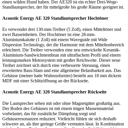
einen wilden Hund haben. Der AE320 ist ein echter Drei-Wege-
Standlautsprecher, der für mittelgroße bis große Räume geeignet ist.
Acoustic Energy AE 320 Standlautsprecher Hochtöner
Es verwendet drei 130-mm-Treiber (5 Zoll), einen Mitteltöner und
zwei Basseinheiten. Der Hochtöner ist eine 28-mm-
Aluminiumkalotte (1 Zoll) mit einem Waveguide mit Wide
Dispersion Technology, der die Harmonie mit dem Mitteltonbereich
erleichtert. Die Treiber verwenden eine neu entwickelte Keramik-
Aluminium-Sandwichmembran mit ultraflachem Profil und einem
leistungsstarken Motorsystem mit großer Reichweite. Dieser neue
Treiber zeichnet sich durch eine verbesserte Streuung, einen
erweiterten Bass-Slam und eine allgemeine Belastbarkeit aus. Das
Gehäuse (meiner hatte Walnussfurnier) besteht aus 18 mm dickem
MDF mit einer Schlitzöffnung an der Rückseite.
Acoustic Energy AE 320 Standlautsprecher Rückseite
Die Lautsprecher sehen mit oder ohne Magnetgitter großartig aus.
Der Boden des Gehäuses ist mit einem trägen Massenmaterial
vorbelastet, das für zusätzliche Dämpfung sorgt und
Gehäuseresonanzen reduziert. Vielleicht fühlen sie sich deshalb
schwerer an, als ihre geringe Größe vermuten lässt. In Kombination